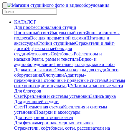
КАТАЛОГ
Для профессиональной студии
Постоянный свет
Импульсный свет
Фоны и системы
подвеса
Все для предметной съемки
Штативы и
аксессуары
Стойки студийные
Отражатели и лайт-
диски
Эффекты и мебель для
студии
Фотозонты
Софтбоксы
Рефлекторы и
насадки
Флаги, рамы и текстиль
Видео- и
аудиооборудование
Цветные фильтры, маски гобо
Держатели, зажимы
Сумки и кофры для студийного
оборудования
Хлопушки
Адаптеры-
переходники
Потолочные подвесные системы
Системы
синхронизации и пульты Д/У
Лампы и запасные части
Для блогеров
Свет
Крепления и системы установки
Запись звука
Для домашней студии
Свет
Предметная съемка
Крепления и системы
установки
Подарки и аксессуары
Для телефонов и экшн-камер
Для фотокамер и накамерных вспышек
Отражатели, софтбоксы, соты, рассеиватели на