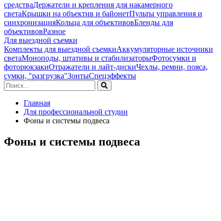
средства
Держатели и крепления для накамерного
света
Крышки на объектив и байонет
Пульты управления и
синхронизация
Кольца для объективов
Бленды для
объективов
Разное
Для выездной съемки
Комплекты для выездной съемки
Аккумуляторные источники
света
Моноподы, штативы и стабилизаторы
Фотосумки и
фоторюкзаки
Отражатели и лайт-диски
Чехлы, ремни, пояса,
сумки, "разгрузка"
Зонты
Спецэффекты
Главная
Для профессиональной студии
Фоны и системы подвеса
Фоны и системы подвеса