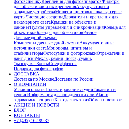
фотовспышку
Крепления для фотоаппаратов
Фильтры
для объективов и их крепления
Аккумуляторы и
зарядные устройства
Мишени, цветовые шкалы, серые
карты
Чистящие средства
Держатели и крепления для
накамерного света
Крышки на объектив и
байонет
Пульты управления и синхронизация
Кольца для
объективов
Бленды для объективов
Разное
Для выездной съемки
Комплекты для выездной съемки
Аккумуляторные
источники света
Моноподы, штативы и
стабилизаторы
Фотосумки и фоторюкзаки
Отражатели и
лайт-диски
Чехлы, ремни, пояса, сумки,
"разгрузка"
Зонты
Спецэффекты
Подарки для фотографов
ДОСТАВКА
Доставка по Москве
Доставка по России
О КОМПАНИИ
Условия оплаты
Проектирование студий
Гарантии и
сервис
Информация для юридических лиц
Часто
задаваемые вопросы
Как сделать заказ
Обмен и возврат
АКЦИИ И НОВОСТИ
БЛОГ
КОНТАКТЫ
+7 (495) 162 99 37