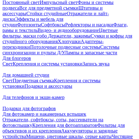
Постоянный свет
Импульсный свет
Фоны и системы
подвеса
Все для предметной съемки
Штативы и
аксессуары
Стойки студийные
Отражатели и лайт-
диски
Эффекты и мебель для
студии
Фотозонты
Софтбоксы
Рефлекторы и насадки
Флаги,
рамы и текстиль
Видео- и аудиооборудование
Цветные
фильтры, маски гобо
Держатели, зажимы
Сумки и кофры для
студийного оборудования
Хлопушки
Адаптеры-
переходники
Потолочные подвесные системы
Системы
синхронизации и пульты Д/У
Лампы и запасные части
Для блогеров
Свет
Крепления и системы установки
Запись звука
Для домашней студии
Свет
Предметная съемка
Крепления и системы
установки
Подарки и аксессуары
Для телефонов и экшн-камер
Подарки для фотографов
Для фотокамер и накамерных вспышек
Отражатели, софтбоксы, соты, рассеиватели на
фотовспышку
Крепления для фотоаппаратов
Фильтры для
объективов и их крепления
Аккумуляторы и зарядные
устройства
Мишени, цветовые шкалы, серые карты
Чистящие