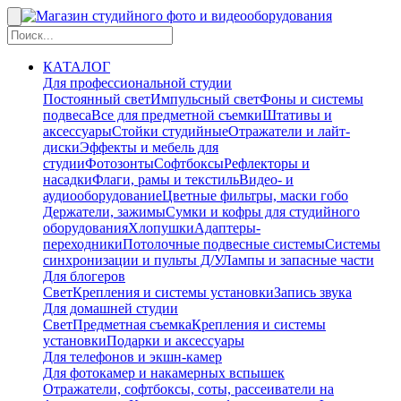
КАТАЛОГ
Для профессиональной студии
Постоянный свет
Импульсный свет
Фоны и системы
подвеса
Все для предметной съемки
Штативы и
аксессуары
Стойки студийные
Отражатели и лайт-
диски
Эффекты и мебель для
студии
Фотозонты
Софтбоксы
Рефлекторы и
насадки
Флаги, рамы и текстиль
Видео- и
аудиооборудование
Цветные фильтры, маски гобо
Держатели, зажимы
Сумки и кофры для студийного
оборудования
Хлопушки
Адаптеры-
переходники
Потолочные подвесные системы
Системы
синхронизации и пульты Д/У
Лампы и запасные части
Для блогеров
Свет
Крепления и системы установки
Запись звука
Для домашней студии
Свет
Предметная съемка
Крепления и системы
установки
Подарки и аксессуары
Для телефонов и экшн-камер
Для фотокамер и накамерных вспышек
Отражатели, софтбоксы, соты, рассеиватели на