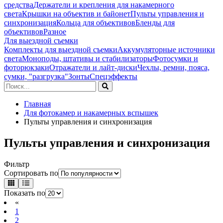
средства
Держатели и крепления для накамерного
света
Крышки на объектив и байонет
Пульты управления и
синхронизация
Кольца для объективов
Бленды для
объективов
Разное
Для выездной съемки
Комплекты для выездной съемки
Аккумуляторные источники
света
Моноподы, штативы и стабилизаторы
Фотосумки и
фоторюкзаки
Отражатели и лайт-диски
Чехлы, ремни, пояса,
сумки, "разгрузка"
Зонты
Спецэффекты
Главная
Для фотокамер и накамерных вспышек
Пульты управления и синхронизация
Пульты управления и синхронизация
Фильтр
Сортировать по
Показать по
«
1
2