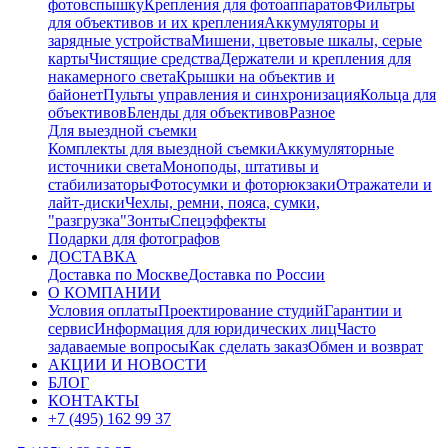
фотовспышку
Крепления для фотоаппаратов
Фильтры
для объективов и их крепления
Аккумуляторы и
зарядные устройства
Мишени, цветовые шкалы, серые
карты
Чистящие средства
Держатели и крепления для
накамерного света
Крышки на объектив и
байонет
Пульты управления и синхронизация
Кольца для
объективов
Бленды для объективов
Разное
Для выездной съемки
Комплекты для выездной съемки
Аккумуляторные
источники света
Моноподы, штативы и
стабилизаторы
Фотосумки и фоторюкзаки
Отражатели и
лайт-диски
Чехлы, ремни, пояса, сумки,
"разгрузка"
Зонты
Спецэффекты
Подарки для фотографов
ДОСТАВКА
Доставка по Москве
Доставка по России
О КОМПАНИИ
Условия оплаты
Проектирование студий
Гарантии и
сервис
Информация для юридических лиц
Часто
задаваемые вопросы
Как сделать заказ
Обмен и возврат
АКЦИИ И НОВОСТИ
БЛОГ
КОНТАКТЫ
+7 (495) 162 99 37