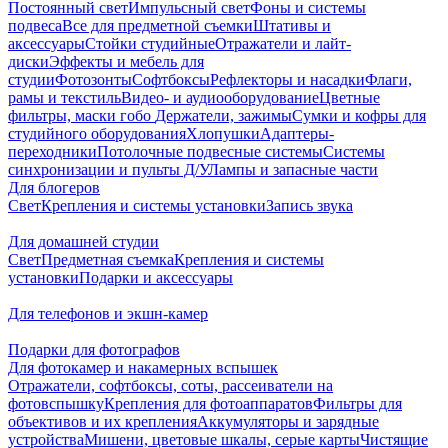
Постоянный свет
Импульсный свет
Фоны и системы
подвеса
Все для предметной съемки
Штативы и
аксессуары
Стойки студийные
Отражатели и лайт-
диски
Эффекты и мебель для
студии
Фотозонты
Софтбоксы
Рефлекторы и насадки
Флаги,
рамы и текстиль
Видео- и аудиооборудование
Цветные
фильтры, маски гобо
Держатели, зажимы
Сумки и кофры для
студийного оборудования
Хлопушки
Адаптеры-
переходники
Потолочные подвесные системы
Системы
синхронизации и пульты Д/У
Лампы и запасные части
Для блогеров
Свет
Крепления и системы установки
Запись звука
Для домашней студии
Свет
Предметная съемка
Крепления и системы
установки
Подарки и аксессуары
Для телефонов и экшн-камер
Подарки для фотографов
Для фотокамер и накамерных вспышек
Отражатели, софтбоксы, соты, рассеиватели на
фотовспышку
Крепления для фотоаппаратов
Фильтры для
объективов и их крепления
Аккумуляторы и зарядные
устройства
Мишени, цветовые шкалы, серые карты
Чистящие