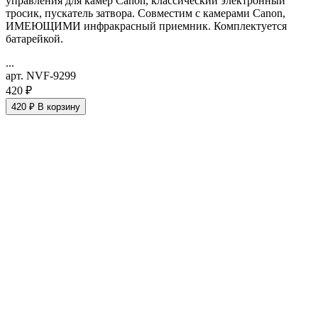
управления для камер Сanon, классический электронный
тросик, пускатель затвора. Совместим с камерами Canon,
ИМЕЮЩИМИ инфракрасный приемник. Комплектуется
батарейкой.
...
арт. NVF-9299
420 ₽
420 ₽
В корзину