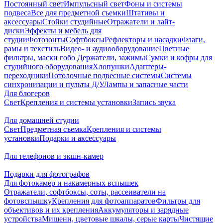
Постоянный свет
Импульсный свет
Фоны и системы
подвеса
Все для предметной съемки
Штативы и
аксессуары
Стойки студийные
Отражатели и лайт-
диски
Эффекты и мебель для
студии
Фотозонты
Софтбоксы
Рефлекторы и насадки
Флаги,
рамы и текстиль
Видео- и аудиооборудование
Цветные
фильтры, маски гобо
Держатели, зажимы
Сумки и кофры для
студийного оборудования
Хлопушки
Адаптеры-
переходники
Потолочные подвесные системы
Системы
синхронизации и пульты Д/У
Лампы и запасные части
Для блогеров
Свет
Крепления и системы установки
Запись звука
Для домашней студии
Свет
Предметная съемка
Крепления и системы
установки
Подарки и аксессуары
Для телефонов и экшн-камер
Подарки для фотографов
Для фотокамер и накамерных вспышек
Отражатели, софтбоксы, соты, рассеиватели на
фотовспышку
Крепления для фотоаппаратов
Фильтры для
объективов и их крепления
Аккумуляторы и зарядные
устройства
Мишени, цветовые шкалы, серые карты
Чистящие