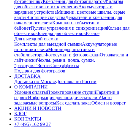
фотовспышку
Крепления для фотоаппаратов
Фильтры
для объективов и их крепления
Аккумуляторы и
зарядные устройства
Мишени, цветовые шкалы, серые
карты
Чистящие средства
Держатели и крепления для
накамерного света
Крышки на объектив и
байонет
Пульты управления и синхронизация
Кольца для
объективов
Бленды для объективов
Разное
Для выездной съемки
Комплекты для выездной съемки
Аккумуляторные
источники света
Моноподы, штативы и
стабилизаторы
Фотосумки и фоторюкзаки
Отражатели и
лайт-диски
Чехлы, ремни, пояса, сумки,
"разгрузка"
Зонты
Спецэффекты
Подарки для фотографов
ДОСТАВКА
Доставка по Москве
Доставка по России
О КОМПАНИИ
Условия оплаты
Проектирование студий
Гарантии и
сервис
Информация для юридических лиц
Часто
задаваемые вопросы
Как сделать заказ
Обмен и возврат
АКЦИИ И НОВОСТИ
БЛОГ
КОНТАКТЫ
+7 (495) 162 99 37