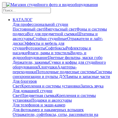
КАТАЛОГ
Для профессиональной студии
Постоянный свет
Импульсный свет
Фоны и системы
подвеса
Все для предметной съемки
Штативы и
аксессуары
Стойки студийные
Отражатели и лайт-
диски
Эффекты и мебель для
студии
Фотозонты
Софтбоксы
Рефлекторы и
насадки
Флаги, рамы и текстиль
Видео- и
аудиооборудование
Цветные фильтры, маски гобо
Держатели, зажимы
Сумки и кофры для студийного
оборудования
Хлопушки
Адаптеры-
переходники
Потолочные подвесные системы
Системы
синхронизации и пульты Д/У
Лампы и запасные части
Для блогеров
Свет
Крепления и системы установки
Запись звука
Для домашней студии
Свет
Предметная съемка
Крепления и системы
установки
Подарки и аксессуары
Для телефонов и экшн-камер
Для фотокамер и накамерных вспышек
Отражатели, софтбоксы, соты, рассеиватели на