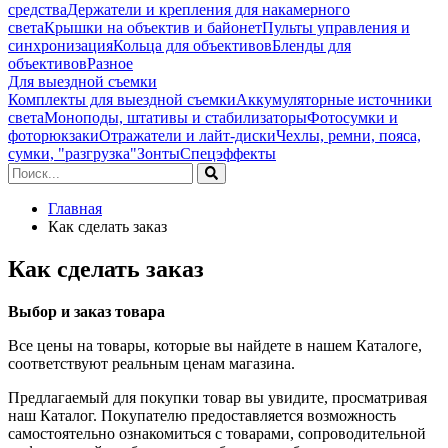
средства
Держатели и крепления для накамерного
света
Крышки на объектив и байонет
Пульты управления и
синхронизация
Кольца для объективов
Бленды для
объективов
Разное
Для выездной съемки
Комплекты для выездной съемки
Аккумуляторные источники
света
Моноподы, штативы и стабилизаторы
Фотосумки и
фоторюкзаки
Отражатели и лайт-диски
Чехлы, ремни, пояса,
сумки, "разгрузка"
Зонты
Спецэффекты
Главная
Как сделать заказ
Как сделать заказ
Выбор и заказ товара
Все цены на товары, которые вы найдете в нашем Каталоге,
соответствуют реальным ценам магазина.
Предлагаемый для покупки товар вы увидите, просматривая
наш Каталог. Покупателю предоставляется возможность
самостоятельно ознакомиться с товарами, сопроводительной