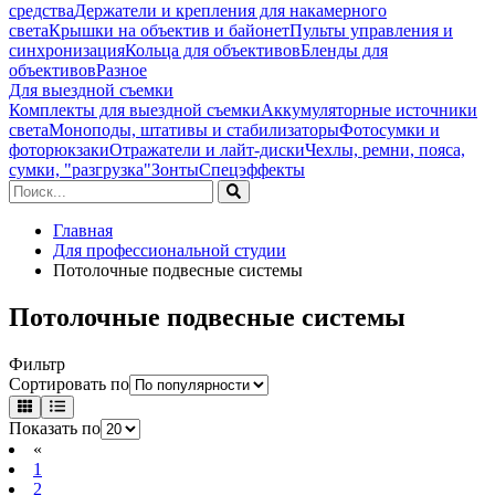
средства
Держатели и крепления для накамерного
света
Крышки на объектив и байонет
Пульты управления и
синхронизация
Кольца для объективов
Бленды для
объективов
Разное
Для выездной съемки
Комплекты для выездной съемки
Аккумуляторные источники
света
Моноподы, штативы и стабилизаторы
Фотосумки и
фоторюкзаки
Отражатели и лайт-диски
Чехлы, ремни, пояса,
сумки, "разгрузка"
Зонты
Спецэффекты
Главная
Для профессиональной студии
Потолочные подвесные системы
Потолочные подвесные системы
Фильтр
Сортировать по
Показать по
«
1
2