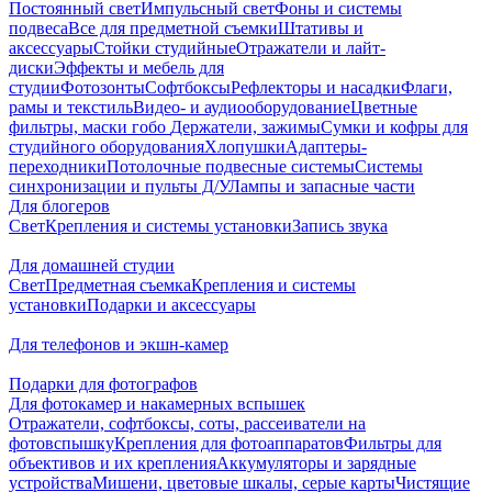
Постоянный свет
Импульсный свет
Фоны и системы
подвеса
Все для предметной съемки
Штативы и
аксессуары
Стойки студийные
Отражатели и лайт-
диски
Эффекты и мебель для
студии
Фотозонты
Софтбоксы
Рефлекторы и насадки
Флаги,
рамы и текстиль
Видео- и аудиооборудование
Цветные
фильтры, маски гобо
Держатели, зажимы
Сумки и кофры для
студийного оборудования
Хлопушки
Адаптеры-
переходники
Потолочные подвесные системы
Системы
синхронизации и пульты Д/У
Лампы и запасные части
Для блогеров
Свет
Крепления и системы установки
Запись звука
Для домашней студии
Свет
Предметная съемка
Крепления и системы
установки
Подарки и аксессуары
Для телефонов и экшн-камер
Подарки для фотографов
Для фотокамер и накамерных вспышек
Отражатели, софтбоксы, соты, рассеиватели на
фотовспышку
Крепления для фотоаппаратов
Фильтры для
объективов и их крепления
Аккумуляторы и зарядные
устройства
Мишени, цветовые шкалы, серые карты
Чистящие