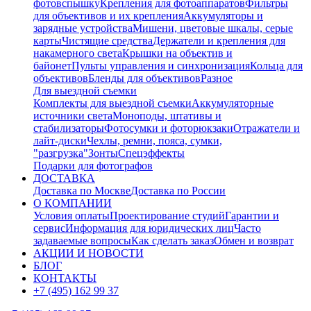
фотовспышку
Крепления для фотоаппаратов
Фильтры
для объективов и их крепления
Аккумуляторы и
зарядные устройства
Мишени, цветовые шкалы, серые
карты
Чистящие средства
Держатели и крепления для
накамерного света
Крышки на объектив и
байонет
Пульты управления и синхронизация
Кольца для
объективов
Бленды для объективов
Разное
Для выездной съемки
Комплекты для выездной съемки
Аккумуляторные
источники света
Моноподы, штативы и
стабилизаторы
Фотосумки и фоторюкзаки
Отражатели и
лайт-диски
Чехлы, ремни, пояса, сумки,
"разгрузка"
Зонты
Спецэффекты
Подарки для фотографов
ДОСТАВКА
Доставка по Москве
Доставка по России
О КОМПАНИИ
Условия оплаты
Проектирование студий
Гарантии и
сервис
Информация для юридических лиц
Часто
задаваемые вопросы
Как сделать заказ
Обмен и возврат
АКЦИИ И НОВОСТИ
БЛОГ
КОНТАКТЫ
+7 (495) 162 99 37