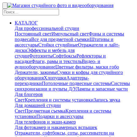
КАТАЛОГ
Для профессиональной студии
Постоянный свет
Импульсный свет
Фоны и системы
подвеса
Все для предметной съемки
Штативы и
аксессуары
Стойки студийные
Отражатели и лайт-
диски
Эффекты и мебель для
студии
Фотозонты
Софтбоксы
Рефлекторы и
насадки
Флаги, рамы и текстиль
Видео- и
аудиооборудование
Цветные фильтры, маски гобо
Держатели, зажимы
Сумки и кофры для студийного
оборудования
Хлопушки
Адаптеры-
переходники
Потолочные подвесные системы
Системы
синхронизации и пульты Д/У
Лампы и запасные части
Для блогеров
Свет
Крепления и системы установки
Запись звука
Для домашней студии
Свет
Предметная съемка
Крепления и системы
установки
Подарки и аксессуары
Для телефонов и экшн-камер
Для фотокамер и накамерных вспышек
Отражатели, софтбоксы, соты, рассеиватели на