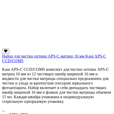
Набор для чистки оптики APS-C матриц 16 мм Kase APS-C
CCD/COMS
Kase APS-C CCD/COMS комплект для чистки оптики APS-C
матриц 16 мм из 12 чистящих швабр шириной 16 мм и
жидкости для чистки матрицы специально предназначен для
чистки и ухода за кропнутым сенсором зеркального
фотоаппарата. Набор включает в себя двенадцать чистящих
швабр шириной 16 мм и флакон для чистки матрицы объемом
15 мл. Каждая швабра упакована в индивидуальную
стерильную одноразовую упаковку.
...