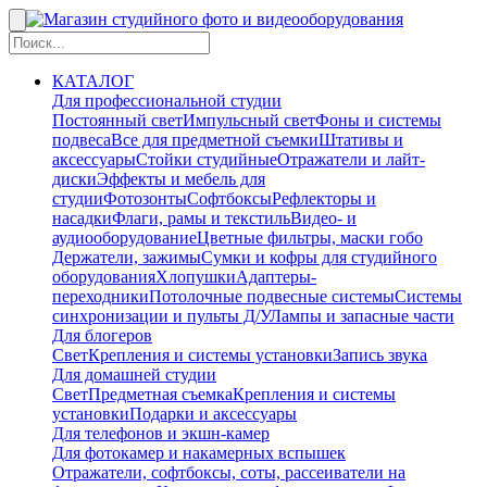
КАТАЛОГ
Для профессиональной студии
Постоянный свет
Импульсный свет
Фоны и системы
подвеса
Все для предметной съемки
Штативы и
аксессуары
Стойки студийные
Отражатели и лайт-
диски
Эффекты и мебель для
студии
Фотозонты
Софтбоксы
Рефлекторы и
насадки
Флаги, рамы и текстиль
Видео- и
аудиооборудование
Цветные фильтры, маски гобо
Держатели, зажимы
Сумки и кофры для студийного
оборудования
Хлопушки
Адаптеры-
переходники
Потолочные подвесные системы
Системы
синхронизации и пульты Д/У
Лампы и запасные части
Для блогеров
Свет
Крепления и системы установки
Запись звука
Для домашней студии
Свет
Предметная съемка
Крепления и системы
установки
Подарки и аксессуары
Для телефонов и экшн-камер
Для фотокамер и накамерных вспышек
Отражатели, софтбоксы, соты, рассеиватели на