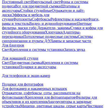
Постоянный свет
Импульсный свет
Фоны и системы
подвеса
Все для предметной съемки
Штативы и
аксессуары
Стойки студийные
Отражатели и лайт-
диски
Эффекты и мебель для
студии
Фотозонты
Софтбоксы
Рефлекторы и насадки
Флаги,
рамы и текстиль
Видео- и аудиооборудование
Цветные
фильтры, маски гобо
Держатели, зажимы
Сумки и кофры для
студийного оборудования
Хлопушки
Адаптеры-
переходники
Потолочные подвесные системы
Системы
синхронизации и пульты Д/У
Лампы и запасные части
Для блогеров
Свет
Крепления и системы установки
Запись звука
Для домашней студии
Свет
Предметная съемка
Крепления и системы
установки
Подарки и аксессуары
Для телефонов и экшн-камер
Подарки для фотографов
Для фотокамер и накамерных вспышек
Отражатели, софтбоксы, соты, рассеиватели на
фотовспышку
Крепления для фотоаппаратов
Фильтры для
объективов и их крепления
Аккумуляторы и зарядные
устройства
Мишени, цветовые шкалы, серые карты
Чистящие