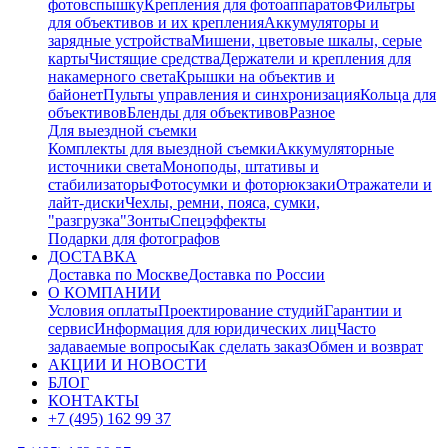
фотовспышку
Крепления для фотоаппаратов
Фильтры
для объективов и их крепления
Аккумуляторы и
зарядные устройства
Мишени, цветовые шкалы, серые
карты
Чистящие средства
Держатели и крепления для
накамерного света
Крышки на объектив и
байонет
Пульты управления и синхронизация
Кольца для
объективов
Бленды для объективов
Разное
Для выездной съемки
Комплекты для выездной съемки
Аккумуляторные
источники света
Моноподы, штативы и
стабилизаторы
Фотосумки и фоторюкзаки
Отражатели и
лайт-диски
Чехлы, ремни, пояса, сумки,
"разгрузка"
Зонты
Спецэффекты
Подарки для фотографов
ДОСТАВКА
Доставка по Москве
Доставка по России
О КОМПАНИИ
Условия оплаты
Проектирование студий
Гарантии и
сервис
Информация для юридических лиц
Часто
задаваемые вопросы
Как сделать заказ
Обмен и возврат
АКЦИИ И НОВОСТИ
БЛОГ
КОНТАКТЫ
+7 (495) 162 99 37