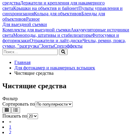
средства
Держатели и крепления для накамерного
света
Крышки на объектив и байонет
Пульты управления и
синхронизация
Кольца для объективов
Бленды для
объективов
Разное
Для выездной съемки
Комплекты для выездной съемки
Аккумуляторные источники
света
Моноподы, штативы и стабилизаторы
Фотосумки и
фоторюкзаки
Отражатели и лайт-диски
Чехлы, ремни, пояса,
сумки, "разгрузка"
Зонты
Спецэффекты
Главная
Для фотокамер и накамерных вспышек
Чистящие средства
Чистящие средства
Фильтр
Сортировать по
Показать по
«
1
2