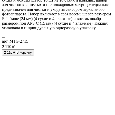
сухих и мокрых швабр 16 шт из 16 сухих и влажных швабр
для чистки кропнутых и полнокадровых матриц специально
предназначен для чистки и ухода за сенсором зеркального
фотоаппарата. Набор включает в себя восемь швабр размером
Full frame (24 мм) (4 сухие и 4 влажные) и восемь швабр
размером под APS-C (15 мм) (4 сухие и 4 влажные). Каждая
упакована в индивидуальную одноразовую упаковку.
...
арт. MTG-2715
2 110 ₽
2 110 ₽
В корзину