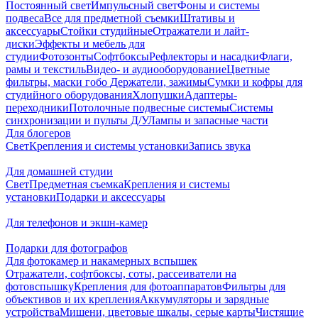
Постоянный свет
Импульсный свет
Фоны и системы
подвеса
Все для предметной съемки
Штативы и
аксессуары
Стойки студийные
Отражатели и лайт-
диски
Эффекты и мебель для
студии
Фотозонты
Софтбоксы
Рефлекторы и насадки
Флаги,
рамы и текстиль
Видео- и аудиооборудование
Цветные
фильтры, маски гобо
Держатели, зажимы
Сумки и кофры для
студийного оборудования
Хлопушки
Адаптеры-
переходники
Потолочные подвесные системы
Системы
синхронизации и пульты Д/У
Лампы и запасные части
Для блогеров
Свет
Крепления и системы установки
Запись звука
Для домашней студии
Свет
Предметная съемка
Крепления и системы
установки
Подарки и аксессуары
Для телефонов и экшн-камер
Подарки для фотографов
Для фотокамер и накамерных вспышек
Отражатели, софтбоксы, соты, рассеиватели на
фотовспышку
Крепления для фотоаппаратов
Фильтры для
объективов и их крепления
Аккумуляторы и зарядные
устройства
Мишени, цветовые шкалы, серые карты
Чистящие