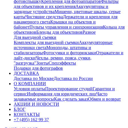
фотовспышку
Крепления для фотоаппаратов
Фильтры
для объективов и их крепления
Аккумуляторы и
зарядные устройства
Мишени, цветовые шкалы, серые
карты
Чистящие средства
Держатели и крепления для
накамерного света
Крышки на объектив и
байонет
Пульты управления и синхронизация
Кольца для
объективов
Бленды для объективов
Разное
Для выездной съемки
Комплекты для выездной съемки
Аккумуляторные
источники света
Моноподы, штативы и
стабилизаторы
Фотосумки и фоторюкзаки
Отражатели и
лайт-диски
Чехлы, ремни, пояса, сумки,
"разгрузка"
Зонты
Спецэффекты
Подарки для фотографов
ДОСТАВКА
Доставка по Москве
Доставка по России
О КОМПАНИИ
Условия оплаты
Проектирование студий
Гарантии и
сервис
Информация для юридических лиц
Часто
задаваемые вопросы
Как сделать заказ
Обмен и возврат
АКЦИИ И НОВОСТИ
БЛОГ
КОНТАКТЫ
+7 (495) 162 99 37