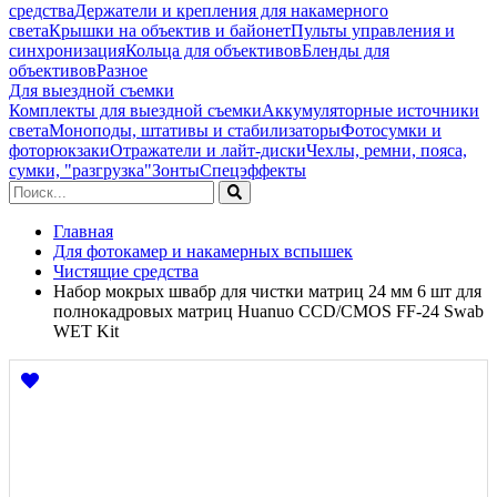
средства
Держатели и крепления для накамерного
света
Крышки на объектив и байонет
Пульты управления и
синхронизация
Кольца для объективов
Бленды для
объективов
Разное
Для выездной съемки
Комплекты для выездной съемки
Аккумуляторные источники
света
Моноподы, штативы и стабилизаторы
Фотосумки и
фоторюкзаки
Отражатели и лайт-диски
Чехлы, ремни, пояса,
сумки, "разгрузка"
Зонты
Спецэффекты
Главная
Для фотокамер и накамерных вспышек
Чистящие средства
Набор мокрых швабр для чистки матриц 24 мм 6 шт для
полнокадровых матриц Huanuo CCD/CMOS FF-24 Swab
WET Kit