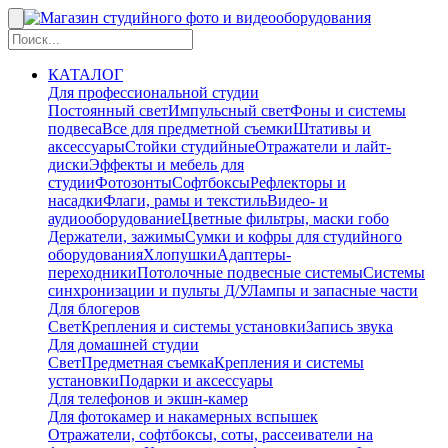
КАТАЛОГ
Для профессиональной студии
Постоянный свет
Импульсный свет
Фоны и системы
подвеса
Все для предметной съемки
Штативы и
аксессуары
Стойки студийные
Отражатели и лайт-
диски
Эффекты и мебель для
студии
Фотозонты
Софтбоксы
Рефлекторы и
насадки
Флаги, рамы и текстиль
Видео- и
аудиооборудование
Цветные фильтры, маски гобо
Держатели, зажимы
Сумки и кофры для студийного
оборудования
Хлопушки
Адаптеры-
переходники
Потолочные подвесные системы
Системы
синхронизации и пульты Д/У
Лампы и запасные части
Для блогеров
Свет
Крепления и системы установки
Запись звука
Для домашней студии
Свет
Предметная съемка
Крепления и системы
установки
Подарки и аксессуары
Для телефонов и экшн-камер
Для фотокамер и накамерных вспышек
Отражатели, софтбоксы, соты, рассеиватели на