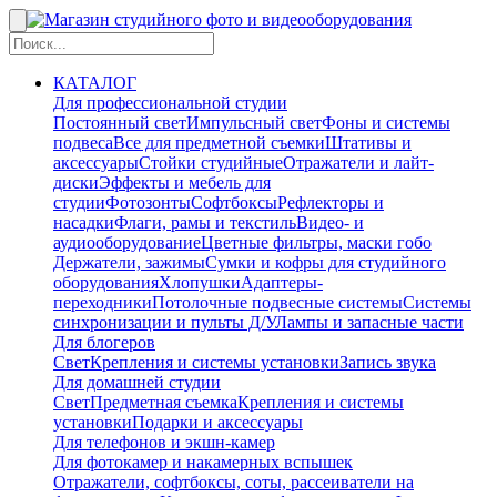
КАТАЛОГ
Для профессиональной студии
Постоянный свет
Импульсный свет
Фоны и системы
подвеса
Все для предметной съемки
Штативы и
аксессуары
Стойки студийные
Отражатели и лайт-
диски
Эффекты и мебель для
студии
Фотозонты
Софтбоксы
Рефлекторы и
насадки
Флаги, рамы и текстиль
Видео- и
аудиооборудование
Цветные фильтры, маски гобо
Держатели, зажимы
Сумки и кофры для студийного
оборудования
Хлопушки
Адаптеры-
переходники
Потолочные подвесные системы
Системы
синхронизации и пульты Д/У
Лампы и запасные части
Для блогеров
Свет
Крепления и системы установки
Запись звука
Для домашней студии
Свет
Предметная съемка
Крепления и системы
установки
Подарки и аксессуары
Для телефонов и экшн-камер
Для фотокамер и накамерных вспышек
Отражатели, софтбоксы, соты, рассеиватели на