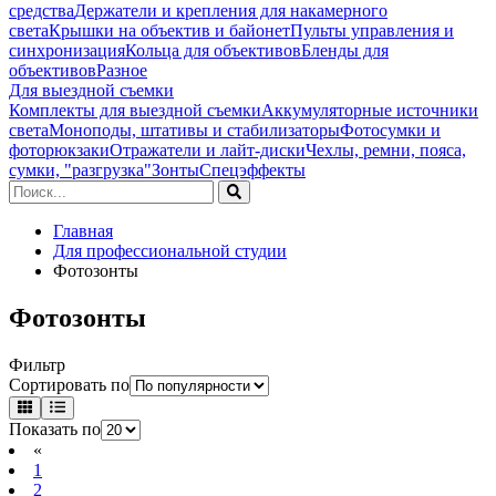
средства
Держатели и крепления для накамерного
света
Крышки на объектив и байонет
Пульты управления и
синхронизация
Кольца для объективов
Бленды для
объективов
Разное
Для выездной съемки
Комплекты для выездной съемки
Аккумуляторные источники
света
Моноподы, штативы и стабилизаторы
Фотосумки и
фоторюкзаки
Отражатели и лайт-диски
Чехлы, ремни, пояса,
сумки, "разгрузка"
Зонты
Спецэффекты
Главная
Для профессиональной студии
Фотозонты
Фотозонты
Фильтр
Сортировать по
Показать по
«
1
2