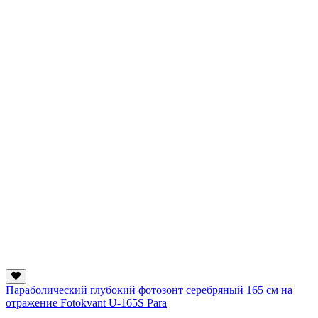
Параболический глубокий фотозонт серебряный 165 см на
отражение Fotokvant U-165S Para