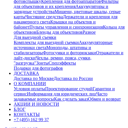
фотовспышку
Крепления для фотоаппаратов
Фильтры
для объективов и их крепления
Аккумуляторы и
зарядные устройства
Мишени, цветовые шкалы, серые
карты
Чистящие средства
Держатели и крепления для
накамерного света
Крышки на объектив и
байонет
Пульты управления и синхронизация
Кольца для
объективов
Бленды для объективов
Разное
Для выездной съемки
Комплекты для выездной съемки
Аккумуляторные
источники света
Моноподы, штативы и
стабилизаторы
Фотосумки и фоторюкзаки
Отражатели и
лайт-диски
Чехлы, ремни, пояса, сумки,
"разгрузка"
Зонты
Спецэффекты
Подарки для фотографов
ДОСТАВКА
Доставка по Москве
Доставка по России
О КОМПАНИИ
Условия оплаты
Проектирование студий
Гарантии и
сервис
Информация для юридических лиц
Часто
задаваемые вопросы
Как сделать заказ
Обмен и возврат
АКЦИИ И НОВОСТИ
БЛОГ
КОНТАКТЫ
+7 (495) 162 99 37