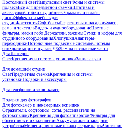
Постоянный свет
Импульсный свет
Фоны и системы
подвеса
Все для предметной съемки
Штативы и
аксессуары
Стойки студийные
Отражатели и лайт-
диски
Эффекты и мебель для
студии
Фотозонты
Софтбоксы
Рефлекторы и насадки
Флаги,
рамы и текстиль
Видео- и аудиооборудование
Цветные
фильтры, маски гобо
Держатели, зажимы
Сумки и кофры для
студийного оборудования
Хлопушки
Адаптеры-
переходники
Потолочные подвесные системы
Системы
синхронизации и пульты Д/У
Лампы и запасные части
Для блогеров
Свет
Крепления и системы установки
Запись звука
Для домашней студии
Свет
Предметная съемка
Крепления и системы
установки
Подарки и аксессуары
Для телефонов и экшн-камер
Подарки для фотографов
Для фотокамер и накамерных вспышек
Отражатели, софтбоксы, соты, рассеиватели на
фотовспышку
Крепления для фотоаппаратов
Фильтры для
объективов и их крепления
Аккумуляторы и зарядные
устройства
Мишени, цветовые шкалы, серые карты
Чистящие