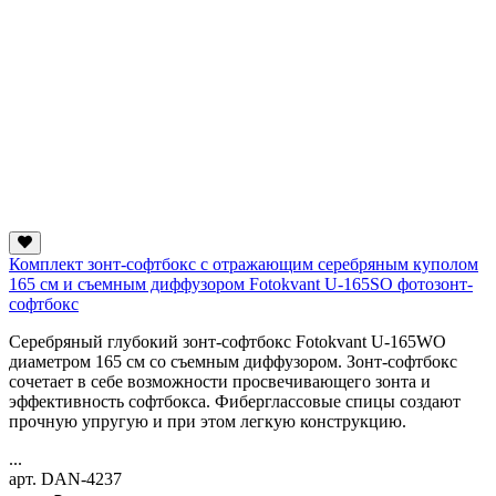
Комплект зонт-софтбокс с отражающим серебряным куполом
165 см и съемным диффузором Fotokvant U-165SO фотозонт-
софтбокс
Серебряный глубокий зонт-софтбокс Fotokvant U-165WO
диаметром 165 см со съемным диффузором. Зонт-софтбокс
сочетает в себе возможности просвечивающего зонта и
эффективность софтбокса. Фиберглассовые спицы создают
прочную упругую и при этом легкую конструкцию.
...
арт. DAN-4237