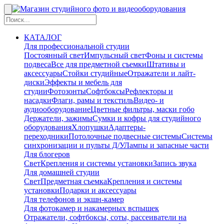
КАТАЛОГ
Для профессиональной студии
Постоянный свет
Импульсный свет
Фоны и системы
подвеса
Все для предметной съемки
Штативы и
аксессуары
Стойки студийные
Отражатели и лайт-
диски
Эффекты и мебель для
студии
Фотозонты
Софтбоксы
Рефлекторы и
насадки
Флаги, рамы и текстиль
Видео- и
аудиооборудование
Цветные фильтры, маски гобо
Держатели, зажимы
Сумки и кофры для студийного
оборудования
Хлопушки
Адаптеры-
переходники
Потолочные подвесные системы
Системы
синхронизации и пульты Д/У
Лампы и запасные части
Для блогеров
Свет
Крепления и системы установки
Запись звука
Для домашней студии
Свет
Предметная съемка
Крепления и системы
установки
Подарки и аксессуары
Для телефонов и экшн-камер
Для фотокамер и накамерных вспышек
Отражатели, софтбоксы, соты, рассеиватели на