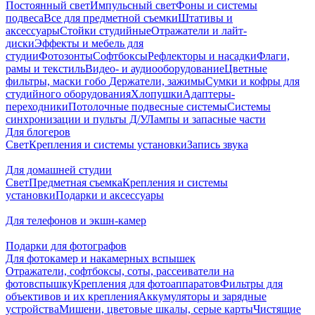
Постоянный свет
Импульсный свет
Фоны и системы
подвеса
Все для предметной съемки
Штативы и
аксессуары
Стойки студийные
Отражатели и лайт-
диски
Эффекты и мебель для
студии
Фотозонты
Софтбоксы
Рефлекторы и насадки
Флаги,
рамы и текстиль
Видео- и аудиооборудование
Цветные
фильтры, маски гобо
Держатели, зажимы
Сумки и кофры для
студийного оборудования
Хлопушки
Адаптеры-
переходники
Потолочные подвесные системы
Системы
синхронизации и пульты Д/У
Лампы и запасные части
Для блогеров
Свет
Крепления и системы установки
Запись звука
Для домашней студии
Свет
Предметная съемка
Крепления и системы
установки
Подарки и аксессуары
Для телефонов и экшн-камер
Подарки для фотографов
Для фотокамер и накамерных вспышек
Отражатели, софтбоксы, соты, рассеиватели на
фотовспышку
Крепления для фотоаппаратов
Фильтры для
объективов и их крепления
Аккумуляторы и зарядные
устройства
Мишени, цветовые шкалы, серые карты
Чистящие