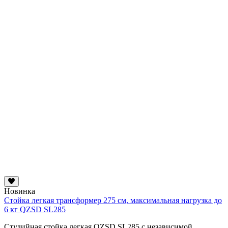
Новинка
Стойка легкая трансформер 275 см, максимальная нагрузка до
6 кг QZSD SL285
Студийная стойка легкая QZSD SL285 с независимой