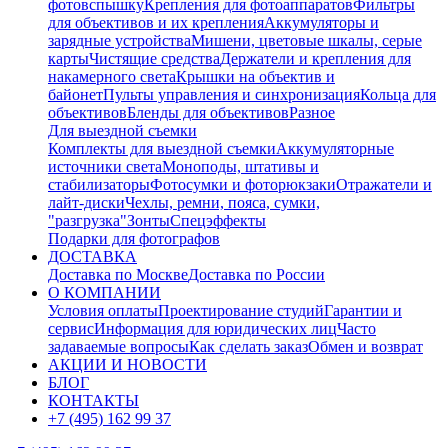
фотовспышку
Крепления для фотоаппаратов
Фильтры
для объективов и их крепления
Аккумуляторы и
зарядные устройства
Мишени, цветовые шкалы, серые
карты
Чистящие средства
Держатели и крепления для
накамерного света
Крышки на объектив и
байонет
Пульты управления и синхронизация
Кольца для
объективов
Бленды для объективов
Разное
Для выездной съемки
Комплекты для выездной съемки
Аккумуляторные
источники света
Моноподы, штативы и
стабилизаторы
Фотосумки и фоторюкзаки
Отражатели и
лайт-диски
Чехлы, ремни, пояса, сумки,
"разгрузка"
Зонты
Спецэффекты
Подарки для фотографов
ДОСТАВКА
Доставка по Москве
Доставка по России
О КОМПАНИИ
Условия оплаты
Проектирование студий
Гарантии и
сервис
Информация для юридических лиц
Часто
задаваемые вопросы
Как сделать заказ
Обмен и возврат
АКЦИИ И НОВОСТИ
БЛОГ
КОНТАКТЫ
+7 (495) 162 99 37