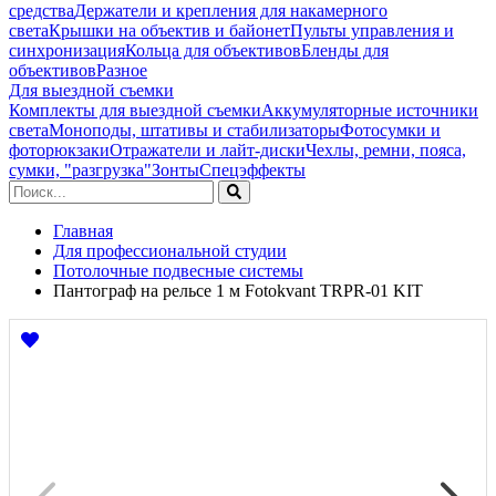
средства
Держатели и крепления для накамерного
света
Крышки на объектив и байонет
Пульты управления и
синхронизация
Кольца для объективов
Бленды для
объективов
Разное
Для выездной съемки
Комплекты для выездной съемки
Аккумуляторные источники
света
Моноподы, штативы и стабилизаторы
Фотосумки и
фоторюкзаки
Отражатели и лайт-диски
Чехлы, ремни, пояса,
сумки, "разгрузка"
Зонты
Спецэффекты
Главная
Для профессиональной студии
Потолочные подвесные системы
Пантограф на рельсе 1 м Fotokvant TRPR-01 KIT