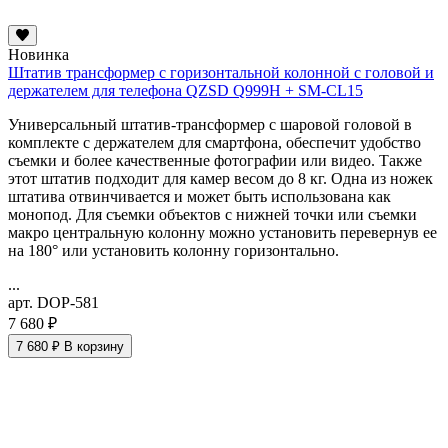
Новинка
Штатив трансформер с горизонтальной колонной с головой и
держателем для телефона QZSD Q999H + SM-CL15
Универсальный штатив-трансформер с шаровой головой в
комплекте с держателем для смартфона, обеспечит удобство
съемки и более качественные фотографии или видео. Также
этот штатив подходит для камер весом до 8 кг. Одна из ножек
штатива отвинчивается и может быть использована как
монопод. Для съемки объектов с нижней точки или съемки
макро
центральную колонну можно установить перевернув ее
на 180° или установить колонну горизонтально.
...
арт. DOP-581
7 680 ₽
7 680 ₽
В корзину