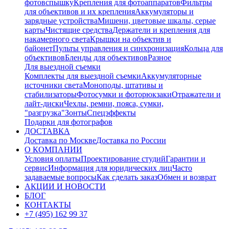
фотовспышку
Крепления для фотоаппаратов
Фильтры
для объективов и их крепления
Аккумуляторы и
зарядные устройства
Мишени, цветовые шкалы, серые
карты
Чистящие средства
Держатели и крепления для
накамерного света
Крышки на объектив и
байонет
Пульты управления и синхронизация
Кольца для
объективов
Бленды для объективов
Разное
Для выездной съемки
Комплекты для выездной съемки
Аккумуляторные
источники света
Моноподы, штативы и
стабилизаторы
Фотосумки и фоторюкзаки
Отражатели и
лайт-диски
Чехлы, ремни, пояса, сумки,
"разгрузка"
Зонты
Спецэффекты
Подарки для фотографов
ДОСТАВКА
Доставка по Москве
Доставка по России
О КОМПАНИИ
Условия оплаты
Проектирование студий
Гарантии и
сервис
Информация для юридических лиц
Часто
задаваемые вопросы
Как сделать заказ
Обмен и возврат
АКЦИИ И НОВОСТИ
БЛОГ
КОНТАКТЫ
+7 (495) 162 99 37