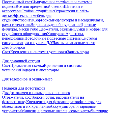
Постоянный свет
Импульсный свет
Фоны и системы
подвеса
Все для предметной съемки
Штативы и
аксессуары
Стойки студийные
Отражатели и лайт-
диски
Эффекты и мебель для
студии
Фотозонты
Софтбоксы
Рефлекторы и насадки
Флаги,
рамы и текстиль
Видео- и аудиооборудование
Цветные
фильтры, маски гобо
Держатели, зажимы
Сумки и кофры для
студийного оборудования
Хлопушки
Адаптеры-
переходники
Потолочные подвесные системы
Системы
синхронизации и пульты Д/У
Лампы и запасные части
Для блогеров
Свет
Крепления и системы установки
Запись звука
Для домашней студии
Свет
Предметная съемка
Крепления и системы
установки
Подарки и аксессуары
Для телефонов и экшн-камер
Подарки для фотографов
Для фотокамер и накамерных вспышек
Отражатели, софтбоксы, соты, рассеиватели на
фотовспышку
Крепления для фотоаппаратов
Фильтры для
объективов и их крепления
Аккумуляторы и зарядные
устройства
Мишени, цветовые шкалы, серые карты
Чистящие