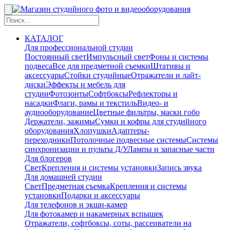
КАТАЛОГ
Для профессиональной студии
Постоянный свет
Импульсный свет
Фоны и системы
подвеса
Все для предметной съемки
Штативы и
аксессуары
Стойки студийные
Отражатели и лайт-
диски
Эффекты и мебель для
студии
Фотозонты
Софтбоксы
Рефлекторы и
насадки
Флаги, рамы и текстиль
Видео- и
аудиооборудование
Цветные фильтры, маски гобо
Держатели, зажимы
Сумки и кофры для студийного
оборудования
Хлопушки
Адаптеры-
переходники
Потолочные подвесные системы
Системы
синхронизации и пульты Д/У
Лампы и запасные части
Для блогеров
Свет
Крепления и системы установки
Запись звука
Для домашней студии
Свет
Предметная съемка
Крепления и системы
установки
Подарки и аксессуары
Для телефонов и экшн-камер
Для фотокамер и накамерных вспышек
Отражатели, софтбоксы, соты, рассеиватели на