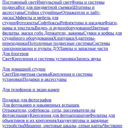
Постоянный свет
Импульсный свет
Фоны и системы
подвеса
Все для предметной съемки
Штативы и
аксессуары
Стойки студийные
Отражатели и лайт-
диски
Эффекты и мебель для
студии
Фотозонты
Софтбоксы
Рефлекторы и насадки
Флаги,
рамы и текстиль
Видео- и аудиооборудование
Цветные
фильтры, маски гобо
Держатели, зажимы
Сумки и кофры для
студийного оборудования
Хлопушки
Адаптеры-
переходники
Потолочные подвесные системы
Системы
синхронизации и пульты Д/У
Лампы и запасные части
Для блогеров
Свет
Крепления и системы установки
Запись звука
Для домашней студии
Свет
Предметная съемка
Крепления и системы
установки
Подарки и аксессуары
Для телефонов и экшн-камер
Подарки для фотографов
Для фотокамер и накамерных вспышек
Отражатели, софтбоксы, соты, рассеиватели на
фотовспышку
Крепления для фотоаппаратов
Фильтры для
объективов и их крепления
Аккумуляторы и зарядные
устройства
Мишени, цветовые шкалы, серые карты
Чистящие