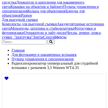
средства
Держатели и крепления для накамерного
света
Крышки на объектив и байонет
Пульты управления и
синхронизация
Кольца для объективов
Бленды для
объективов
Разное
Для выездной съемки
Комплекты для выездной съемки
Аккумуляторные источники
света
Моноподы, штативы и стабилизаторы
Фотосумки и
фоторюкзаки
Отражатели и лайт-диски
Чехлы, ремни, пояса,
сумки, "разгрузка"
Зонты
Спецэффекты
Главная
Для фотокамер и накамерных вспышек
Пульты управления и синхронизация
Радиосинхронизатор универсальный для студийной
вспышки с разъемом 3,5 Wansen WT4-35