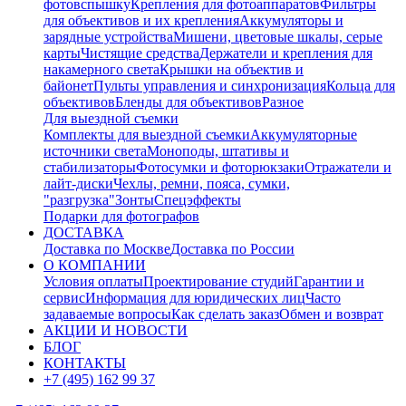
фотовспышку
Крепления для фотоаппаратов
Фильтры
для объективов и их крепления
Аккумуляторы и
зарядные устройства
Мишени, цветовые шкалы, серые
карты
Чистящие средства
Держатели и крепления для
накамерного света
Крышки на объектив и
байонет
Пульты управления и синхронизация
Кольца для
объективов
Бленды для объективов
Разное
Для выездной съемки
Комплекты для выездной съемки
Аккумуляторные
источники света
Моноподы, штативы и
стабилизаторы
Фотосумки и фоторюкзаки
Отражатели и
лайт-диски
Чехлы, ремни, пояса, сумки,
"разгрузка"
Зонты
Спецэффекты
Подарки для фотографов
ДОСТАВКА
Доставка по Москве
Доставка по России
О КОМПАНИИ
Условия оплаты
Проектирование студий
Гарантии и
сервис
Информация для юридических лиц
Часто
задаваемые вопросы
Как сделать заказ
Обмен и возврат
АКЦИИ И НОВОСТИ
БЛОГ
КОНТАКТЫ
+7 (495) 162 99 37