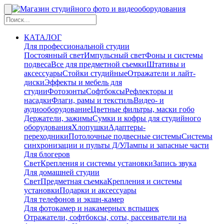
КАТАЛОГ
Для профессиональной студии
Постоянный свет
Импульсный свет
Фоны и системы
подвеса
Все для предметной съемки
Штативы и
аксессуары
Стойки студийные
Отражатели и лайт-
диски
Эффекты и мебель для
студии
Фотозонты
Софтбоксы
Рефлекторы и
насадки
Флаги, рамы и текстиль
Видео- и
аудиооборудование
Цветные фильтры, маски гобо
Держатели, зажимы
Сумки и кофры для студийного
оборудования
Хлопушки
Адаптеры-
переходники
Потолочные подвесные системы
Системы
синхронизации и пульты Д/У
Лампы и запасные части
Для блогеров
Свет
Крепления и системы установки
Запись звука
Для домашней студии
Свет
Предметная съемка
Крепления и системы
установки
Подарки и аксессуары
Для телефонов и экшн-камер
Для фотокамер и накамерных вспышек
Отражатели, софтбоксы, соты, рассеиватели на