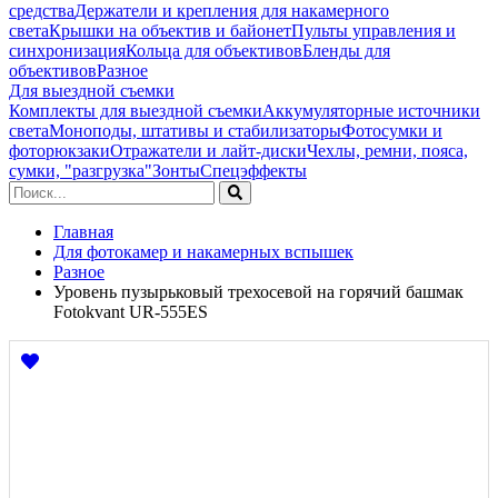
средства
Держатели и крепления для накамерного
света
Крышки на объектив и байонет
Пульты управления и
синхронизация
Кольца для объективов
Бленды для
объективов
Разное
Для выездной съемки
Комплекты для выездной съемки
Аккумуляторные источники
света
Моноподы, штативы и стабилизаторы
Фотосумки и
фоторюкзаки
Отражатели и лайт-диски
Чехлы, ремни, пояса,
сумки, "разгрузка"
Зонты
Спецэффекты
Главная
Для фотокамер и накамерных вспышек
Разное
Уровень пузырьковый трехосевой на горячий башмак
Fotokvant UR-555ES