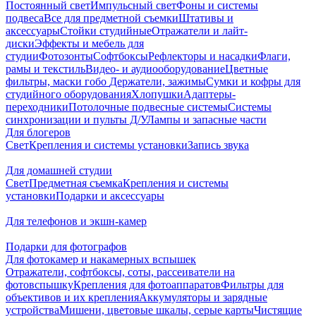
Постоянный свет
Импульсный свет
Фоны и системы
подвеса
Все для предметной съемки
Штативы и
аксессуары
Стойки студийные
Отражатели и лайт-
диски
Эффекты и мебель для
студии
Фотозонты
Софтбоксы
Рефлекторы и насадки
Флаги,
рамы и текстиль
Видео- и аудиооборудование
Цветные
фильтры, маски гобо
Держатели, зажимы
Сумки и кофры для
студийного оборудования
Хлопушки
Адаптеры-
переходники
Потолочные подвесные системы
Системы
синхронизации и пульты Д/У
Лампы и запасные части
Для блогеров
Свет
Крепления и системы установки
Запись звука
Для домашней студии
Свет
Предметная съемка
Крепления и системы
установки
Подарки и аксессуары
Для телефонов и экшн-камер
Подарки для фотографов
Для фотокамер и накамерных вспышек
Отражатели, софтбоксы, соты, рассеиватели на
фотовспышку
Крепления для фотоаппаратов
Фильтры для
объективов и их крепления
Аккумуляторы и зарядные
устройства
Мишени, цветовые шкалы, серые карты
Чистящие