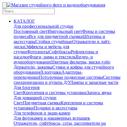
КАТАЛОГ
Для профессиональной студии
Постоянный свет
Импульсный свет
Фоны и системы
подвеса
Все для предметной съемки
Штативы и
аксессуары
Стойки студийные
Отражатели и лайт-
диски
Эффекты и мебель для
студии
Фотозонты
Софтбоксы
Рефлекторы и
насадки
Флаги, рамы и текстиль
Видео- и
аудиооборудование
Цветные фильтры, маски гобо
Держатели, зажимы
Сумки и кофры для студийного
оборудования
Хлопушки
Адаптеры-
переходники
Потолочные подвесные системы
Системы
синхронизации и пульты Д/У
Лампы и запасные части
Для блогеров
Свет
Крепления и системы установки
Запись звука
Для домашней студии
Свет
Предметная съемка
Крепления и системы
установки
Подарки и аксессуары
Для телефонов и экшн-камер
Для фотокамер и накамерных вспышек
Отражатели, софтбоксы, соты, рассеиватели на