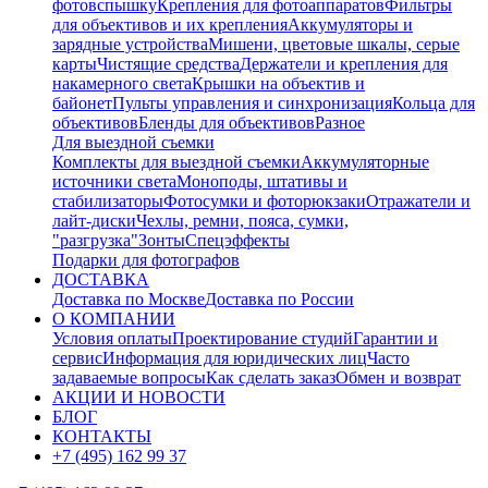
фотовспышку
Крепления для фотоаппаратов
Фильтры
для объективов и их крепления
Аккумуляторы и
зарядные устройства
Мишени, цветовые шкалы, серые
карты
Чистящие средства
Держатели и крепления для
накамерного света
Крышки на объектив и
байонет
Пульты управления и синхронизация
Кольца для
объективов
Бленды для объективов
Разное
Для выездной съемки
Комплекты для выездной съемки
Аккумуляторные
источники света
Моноподы, штативы и
стабилизаторы
Фотосумки и фоторюкзаки
Отражатели и
лайт-диски
Чехлы, ремни, пояса, сумки,
"разгрузка"
Зонты
Спецэффекты
Подарки для фотографов
ДОСТАВКА
Доставка по Москве
Доставка по России
О КОМПАНИИ
Условия оплаты
Проектирование студий
Гарантии и
сервис
Информация для юридических лиц
Часто
задаваемые вопросы
Как сделать заказ
Обмен и возврат
АКЦИИ И НОВОСТИ
БЛОГ
КОНТАКТЫ
+7 (495) 162 99 37