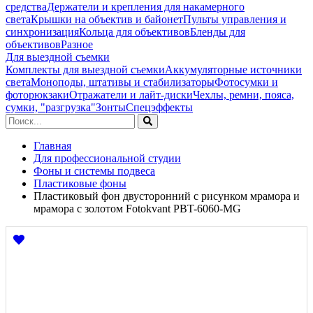
средства
Держатели и крепления для накамерного
света
Крышки на объектив и байонет
Пульты управления и
синхронизация
Кольца для объективов
Бленды для
объективов
Разное
Для выездной съемки
Комплекты для выездной съемки
Аккумуляторные источники
света
Моноподы, штативы и стабилизаторы
Фотосумки и
фоторюкзаки
Отражатели и лайт-диски
Чехлы, ремни, пояса,
сумки, "разгрузка"
Зонты
Спецэффекты
Главная
Для профессиональной студии
Фоны и системы подвеса
Пластиковые фоны
Пластиковый фон двусторонний с рисунком мрамора и
мрамора с золотом Fotokvant PBT-6060-MG