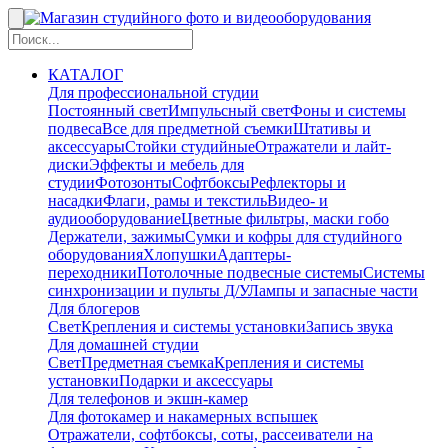
КАТАЛОГ
Для профессиональной студии
Постоянный свет
Импульсный свет
Фоны и системы
подвеса
Все для предметной съемки
Штативы и
аксессуары
Стойки студийные
Отражатели и лайт-
диски
Эффекты и мебель для
студии
Фотозонты
Софтбоксы
Рефлекторы и
насадки
Флаги, рамы и текстиль
Видео- и
аудиооборудование
Цветные фильтры, маски гобо
Держатели, зажимы
Сумки и кофры для студийного
оборудования
Хлопушки
Адаптеры-
переходники
Потолочные подвесные системы
Системы
синхронизации и пульты Д/У
Лампы и запасные части
Для блогеров
Свет
Крепления и системы установки
Запись звука
Для домашней студии
Свет
Предметная съемка
Крепления и системы
установки
Подарки и аксессуары
Для телефонов и экшн-камер
Для фотокамер и накамерных вспышек
Отражатели, софтбоксы, соты, рассеиватели на