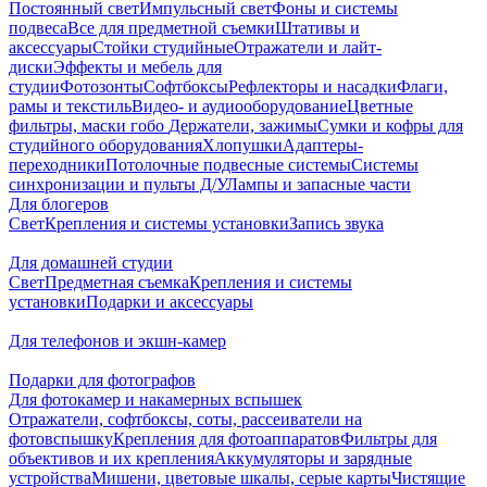
Постоянный свет
Импульсный свет
Фоны и системы
подвеса
Все для предметной съемки
Штативы и
аксессуары
Стойки студийные
Отражатели и лайт-
диски
Эффекты и мебель для
студии
Фотозонты
Софтбоксы
Рефлекторы и насадки
Флаги,
рамы и текстиль
Видео- и аудиооборудование
Цветные
фильтры, маски гобо
Держатели, зажимы
Сумки и кофры для
студийного оборудования
Хлопушки
Адаптеры-
переходники
Потолочные подвесные системы
Системы
синхронизации и пульты Д/У
Лампы и запасные части
Для блогеров
Свет
Крепления и системы установки
Запись звука
Для домашней студии
Свет
Предметная съемка
Крепления и системы
установки
Подарки и аксессуары
Для телефонов и экшн-камер
Подарки для фотографов
Для фотокамер и накамерных вспышек
Отражатели, софтбоксы, соты, рассеиватели на
фотовспышку
Крепления для фотоаппаратов
Фильтры для
объективов и их крепления
Аккумуляторы и зарядные
устройства
Мишени, цветовые шкалы, серые карты
Чистящие