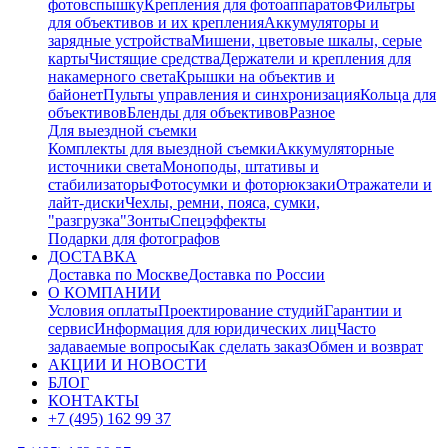
фотовспышку
Крепления для фотоаппаратов
Фильтры
для объективов и их крепления
Аккумуляторы и
зарядные устройства
Мишени, цветовые шкалы, серые
карты
Чистящие средства
Держатели и крепления для
накамерного света
Крышки на объектив и
байонет
Пульты управления и синхронизация
Кольца для
объективов
Бленды для объективов
Разное
Для выездной съемки
Комплекты для выездной съемки
Аккумуляторные
источники света
Моноподы, штативы и
стабилизаторы
Фотосумки и фоторюкзаки
Отражатели и
лайт-диски
Чехлы, ремни, пояса, сумки,
"разгрузка"
Зонты
Спецэффекты
Подарки для фотографов
ДОСТАВКА
Доставка по Москве
Доставка по России
О КОМПАНИИ
Условия оплаты
Проектирование студий
Гарантии и
сервис
Информация для юридических лиц
Часто
задаваемые вопросы
Как сделать заказ
Обмен и возврат
АКЦИИ И НОВОСТИ
БЛОГ
КОНТАКТЫ
+7 (495) 162 99 37