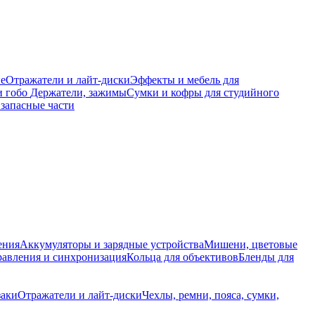
е
Отражатели и лайт-диски
Эффекты и мебель для
и гобо
Держатели, зажимы
Сумки и кофры для студийного
запасные части
ения
Аккумуляторы и зарядные устройства
Мишени, цветовые
равления и синхронизация
Кольца для объективов
Бленды для
заки
Отражатели и лайт-диски
Чехлы, ремни, пояса, сумки,