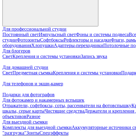
Для профессиональной студии
Постоянный свет
Импульсный свет
Фоны и системы подвеса
Все
студии
Фотозонты
Софтбоксы
Рефлекторы и насадки
Флаги, рамы
оборудования
Хлопушки
Адаптеры-переходники
Потолочные по
Для блогеров
Свет
Крепления и системы установки
Запись звука
Для домашней студии
Свет
Предметная съемка
Крепления и системы установки
Подарк
Для телефонов и экшн-камер
Подарки для фотографов
Для фотокамер и накамерных вспышек
Отражатели, софтбоксы, соты, рассеиватели на фотовспышку
К
шкалы, серые карты
Чистящие средства
Держатели и крепления 
объективов
Разное
Для выездной съемки
Комплекты для выездной съемки
Аккумуляторные источники с
"разгрузка"
Зонты
Спецэффекты