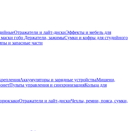
дийные
Отражатели и лайт-диски
Эффекты и мебель для
 маски гобо
Держатели, зажимы
Сумки и кофры для студийного
пы и запасные части
крепления
Аккумуляторы и зарядные устройства
Мишени,
йонет
Пульты управления и синхронизация
Кольца для
торюкзаки
Отражатели и лайт-диски
Чехлы, ремни, пояса, сумки,