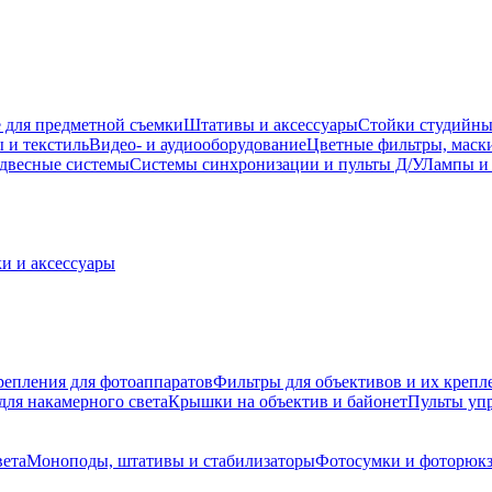
 для предметной съемки
Штативы и аксессуары
Стойки студийны
 и текстиль
Видео- и аудиооборудование
Цветные фильтры, маск
двесные системы
Системы синхронизации и пульты Д/У
Лампы и 
и и аксессуары
репления для фотоаппаратов
Фильтры для объективов и их крепл
для накамерного света
Крышки на объектив и байонет
Пульты уп
вета
Моноподы, штативы и стабилизаторы
Фотосумки и фоторюк