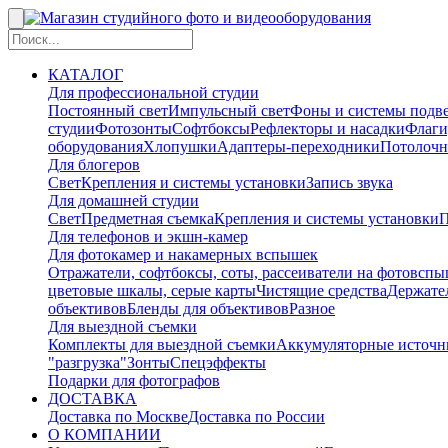
КАТАЛОГ
Для профессиональной студии
Постоянный свет
Импульсный свет
Фоны и системы подв
студии
Фотозонты
Софтбоксы
Рефлекторы и насадки
Флаги
оборудования
Хлопушки
Адаптеры-переходники
Потолочн
Для блогеров
Свет
Крепления и системы установки
Запись звука
Для домашней студии
Свет
Предметная съемка
Крепления и системы установки
П
Для телефонов и экшн-камер
Для фотокамер и накамерных вспышек
Отражатели, софтбоксы, соты, рассеиватели на фотовсп
цветовые шкалы, серые карты
Чистящие средства
Держател
объективов
Бленды для объективов
Разное
Для выездной съемки
Комплекты для выездной съемки
Аккумуляторные источн
"разгрузка"
Зонты
Спецэффекты
Подарки для фотографов
ДОСТАВКА
Доставка по Москве
Доставка по России
О КОМПАНИИ