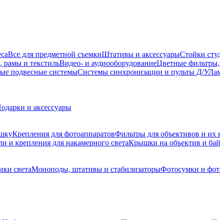
еса
Все для предметной съемки
Штативы и аксессуары
Стойки сту
, рамы и текстиль
Видео- и аудиооборудование
Цветные фильтры,
ые подвесные системы
Системы синхронизации и пульты Д/У
Лам
одарки и аксессуары
ышку
Крепления для фотоаппаратов
Фильтры для объективов и их 
и и крепления для накамерного света
Крышки на объектив и ба
ики света
Моноподы, штативы и стабилизаторы
Фотосумки и фо