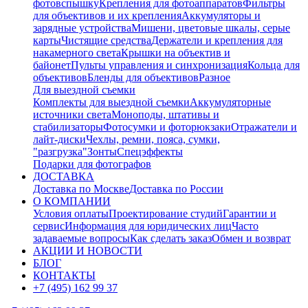
фотовспышку
Крепления для фотоаппаратов
Фильтры
для объективов и их крепления
Аккумуляторы и
зарядные устройства
Мишени, цветовые шкалы, серые
карты
Чистящие средства
Держатели и крепления для
накамерного света
Крышки на объектив и
байонет
Пульты управления и синхронизация
Кольца для
объективов
Бленды для объективов
Разное
Для выездной съемки
Комплекты для выездной съемки
Аккумуляторные
источники света
Моноподы, штативы и
стабилизаторы
Фотосумки и фоторюкзаки
Отражатели и
лайт-диски
Чехлы, ремни, пояса, сумки,
"разгрузка"
Зонты
Спецэффекты
Подарки для фотографов
ДОСТАВКА
Доставка по Москве
Доставка по России
О КОМПАНИИ
Условия оплаты
Проектирование студий
Гарантии и
сервис
Информация для юридических лиц
Часто
задаваемые вопросы
Как сделать заказ
Обмен и возврат
АКЦИИ И НОВОСТИ
БЛОГ
КОНТАКТЫ
+7 (495) 162 99 37