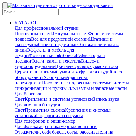
КАТАЛОГ
Для профессиональной студии
Постоянный свет
Импульсный свет
Фоны и системы
подвеса
Все для предметной съемки
Штативы и
аксессуары
Стойки студийные
Отражатели и лайт-
диски
Эффекты и мебель для
студии
Фотозонты
Софтбоксы
Рефлекторы и
насадки
Флаги, рамы и текстиль
Видео- и
аудиооборудование
Цветные фильтры, маски гобо
Держатели, зажимы
Сумки и кофры для студийного
оборудования
Хлопушки
Адаптеры-
переходники
Потолочные подвесные системы
Системы
синхронизации и пульты Д/У
Лампы и запасные части
Для блогеров
Свет
Крепления и системы установки
Запись звука
Для домашней студии
Свет
Предметная съемка
Крепления и системы
установки
Подарки и аксессуары
Для телефонов и экшн-камер
Для фотокамер и накамерных вспышек
Отражатели, софтбоксы, соты, рассеиватели на