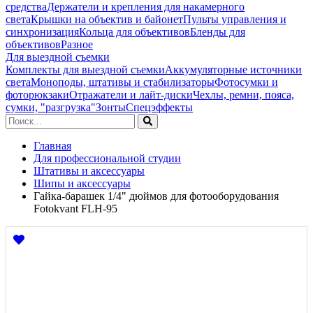
средства
Держатели и крепления для накамерного
света
Крышки на объектив и байонет
Пульты управления и
синхронизация
Кольца для объективов
Бленды для
объективов
Разное
Для выездной съемки
Комплекты для выездной съемки
Аккумуляторные источники
света
Моноподы, штативы и стабилизаторы
Фотосумки и
фоторюкзаки
Отражатели и лайт-диски
Чехлы, ремни, пояса,
сумки, "разгрузка"
Зонты
Спецэффекты
Главная
Для профессиональной студии
Штативы и аксессуары
Шипы и аксессуары
Гайка-барашек 1/4" дюймов для фотооборудования
Fotokvant FLH-95