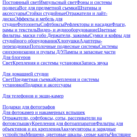
Постоянный свет
Импульсный свет
Фоны и системы
подвеса
Все для предметной съемки
Штативы и
аксессуары
Стойки студийные
Отражатели и лайт-
диски
Эффекты и мебель для
студии
Фотозонты
Софтбоксы
Рефлекторы и насадки
Флаги,
рамы и текстиль
Видео- и аудиооборудование
Цветные
фильтры, маски гобо
Держатели, зажимы
Сумки и кофры для
студийного оборудования
Хлопушки
Адаптеры-
переходники
Потолочные подвесные системы
Системы
синхронизации и пульты Д/У
Лампы и запасные части
Для блогеров
Свет
Крепления и системы установки
Запись звука
Для домашней студии
Свет
Предметная съемка
Крепления и системы
установки
Подарки и аксессуары
Для телефонов и экшн-камер
Подарки для фотографов
Для фотокамер и накамерных вспышек
Отражатели, софтбоксы, соты, рассеиватели на
фотовспышку
Крепления для фотоаппаратов
Фильтры для
объективов и их крепления
Аккумуляторы и зарядные
устройства
Мишени, цветовые шкалы, серые карты
Чистящие