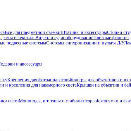
еса
Все для предметной съемки
Штативы и аксессуары
Стойки сту
, рамы и текстиль
Видео- и аудиооборудование
Цветные фильтры,
ые подвесные системы
Системы синхронизации и пульты Д/У
Лам
одарки и аксессуары
ышку
Крепления для фотоаппаратов
Фильтры для объективов и их 
и и крепления для накамерного света
Крышки на объектив и ба
ики света
Моноподы, штативы и стабилизаторы
Фотосумки и фо