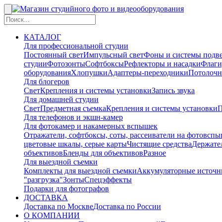
КАТАЛОГ
Для профессиональной студии
Постоянный свет
Импульсный свет
Фоны и системы подв
студии
Фотозонты
Софтбоксы
Рефлекторы и насадки
Флаги
оборудования
Хлопушки
Адаптеры-переходники
Потолочн
Для блогеров
Свет
Крепления и системы установки
Запись звука
Для домашней студии
Свет
Предметная съемка
Крепления и системы установки
П
Для телефонов и экшн-камер
Для фотокамер и накамерных вспышек
Отражатели, софтбоксы, соты, рассеиватели на фотовсп
цветовые шкалы, серые карты
Чистящие средства
Держател
объективов
Бленды для объективов
Разное
Для выездной съемки
Комплекты для выездной съемки
Аккумуляторные источн
"разгрузка"
Зонты
Спецэффекты
Подарки для фотографов
ДОСТАВКА
Доставка по Москве
Доставка по России
О КОМПАНИИ