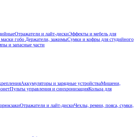
дийные
Отражатели и лайт-диски
Эффекты и мебель для
 маски гобо
Держатели, зажимы
Сумки и кофры для студийного
пы и запасные части
крепления
Аккумуляторы и зарядные устройства
Мишени,
йонет
Пульты управления и синхронизация
Кольца для
торюкзаки
Отражатели и лайт-диски
Чехлы, ремни, пояса, сумки,