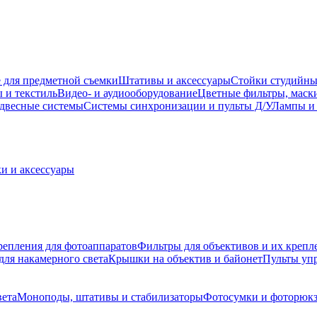
 для предметной съемки
Штативы и аксессуары
Стойки студийны
 и текстиль
Видео- и аудиооборудование
Цветные фильтры, маск
двесные системы
Системы синхронизации и пульты Д/У
Лампы и 
и и аксессуары
репления для фотоаппаратов
Фильтры для объективов и их крепл
для накамерного света
Крышки на объектив и байонет
Пульты уп
вета
Моноподы, штативы и стабилизаторы
Фотосумки и фоторюк