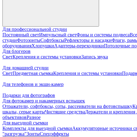
Для профессиональной студии
Постоянный свет
Импульсный свет
Фоны и системы подвеса
Все
студии
Фотозонты
Софтбоксы
Рефлекторы и насадки
Флаги, рамы
оборудования
Хлопушки
Адаптеры-переходники
Потолочные по
Для блогеров
Свет
Крепления и системы установки
Запись звука
Для домашней студии
Свет
Предметная съемка
Крепления и системы установки
Подарк
Для телефонов и экшн-камер
Подарки для фотографов
Для фотокамер и накамерных вспышек
Отражатели, софтбоксы, соты, рассеиватели на фотовспышку
К
шкалы, серые карты
Чистящие средства
Держатели и крепления 
объективов
Разное
Для выездной съемки
Комплекты для выездной съемки
Аккумуляторные источники с
"разгрузка"
Зонты
Спецэффекты