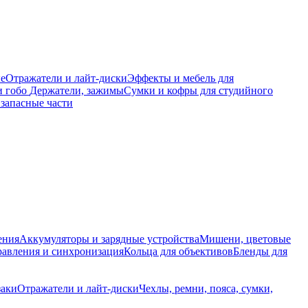
е
Отражатели и лайт-диски
Эффекты и мебель для
и гобо
Держатели, зажимы
Сумки и кофры для студийного
запасные части
ения
Аккумуляторы и зарядные устройства
Мишени, цветовые
равления и синхронизация
Кольца для объективов
Бленды для
заки
Отражатели и лайт-диски
Чехлы, ремни, пояса, сумки,