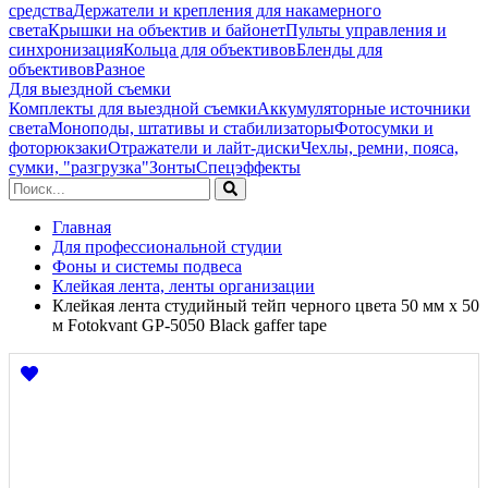
средства
Держатели и крепления для накамерного
света
Крышки на объектив и байонет
Пульты управления и
синхронизация
Кольца для объективов
Бленды для
объективов
Разное
Для выездной съемки
Комплекты для выездной съемки
Аккумуляторные источники
света
Моноподы, штативы и стабилизаторы
Фотосумки и
фоторюкзаки
Отражатели и лайт-диски
Чехлы, ремни, пояса,
сумки, "разгрузка"
Зонты
Спецэффекты
Главная
Для профессиональной студии
Фоны и системы подвеса
Клейкая лента, ленты организации
Клейкая лента студийный тейп черного цвета 50 мм х 50
м Fotokvant GP-5050 Black gaffer tape