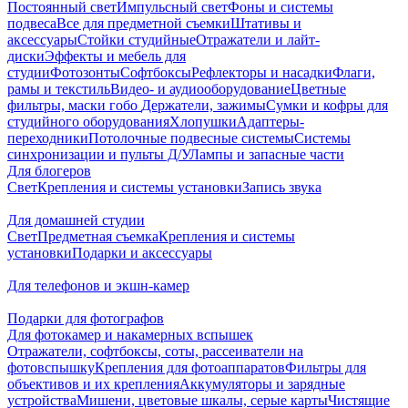
Постоянный свет
Импульсный свет
Фоны и системы
подвеса
Все для предметной съемки
Штативы и
аксессуары
Стойки студийные
Отражатели и лайт-
диски
Эффекты и мебель для
студии
Фотозонты
Софтбоксы
Рефлекторы и насадки
Флаги,
рамы и текстиль
Видео- и аудиооборудование
Цветные
фильтры, маски гобо
Держатели, зажимы
Сумки и кофры для
студийного оборудования
Хлопушки
Адаптеры-
переходники
Потолочные подвесные системы
Системы
синхронизации и пульты Д/У
Лампы и запасные части
Для блогеров
Свет
Крепления и системы установки
Запись звука
Для домашней студии
Свет
Предметная съемка
Крепления и системы
установки
Подарки и аксессуары
Для телефонов и экшн-камер
Подарки для фотографов
Для фотокамер и накамерных вспышек
Отражатели, софтбоксы, соты, рассеиватели на
фотовспышку
Крепления для фотоаппаратов
Фильтры для
объективов и их крепления
Аккумуляторы и зарядные
устройства
Мишени, цветовые шкалы, серые карты
Чистящие