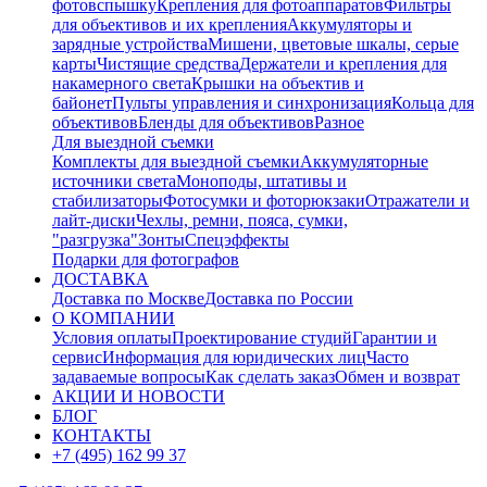
фотовспышку
Крепления для фотоаппаратов
Фильтры
для объективов и их крепления
Аккумуляторы и
зарядные устройства
Мишени, цветовые шкалы, серые
карты
Чистящие средства
Держатели и крепления для
накамерного света
Крышки на объектив и
байонет
Пульты управления и синхронизация
Кольца для
объективов
Бленды для объективов
Разное
Для выездной съемки
Комплекты для выездной съемки
Аккумуляторные
источники света
Моноподы, штативы и
стабилизаторы
Фотосумки и фоторюкзаки
Отражатели и
лайт-диски
Чехлы, ремни, пояса, сумки,
"разгрузка"
Зонты
Спецэффекты
Подарки для фотографов
ДОСТАВКА
Доставка по Москве
Доставка по России
О КОМПАНИИ
Условия оплаты
Проектирование студий
Гарантии и
сервис
Информация для юридических лиц
Часто
задаваемые вопросы
Как сделать заказ
Обмен и возврат
АКЦИИ И НОВОСТИ
БЛОГ
КОНТАКТЫ
+7 (495) 162 99 37