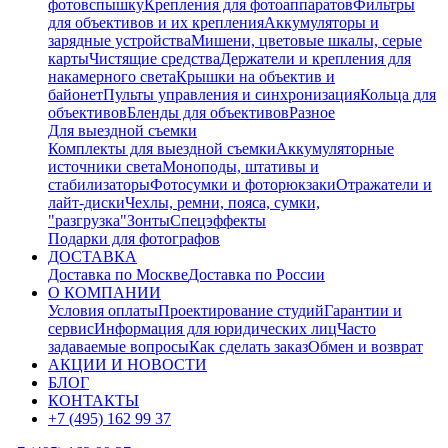
фотовспышку
Крепления для фотоаппаратов
Фильтры
для объективов и их крепления
Аккумуляторы и
зарядные устройства
Мишени, цветовые шкалы, серые
карты
Чистящие средства
Держатели и крепления для
накамерного света
Крышки на объектив и
байонет
Пульты управления и синхронизация
Кольца для
объективов
Бленды для объективов
Разное
Для выездной съемки
Комплекты для выездной съемки
Аккумуляторные
источники света
Моноподы, штативы и
стабилизаторы
Фотосумки и фоторюкзаки
Отражатели и
лайт-диски
Чехлы, ремни, пояса, сумки,
"разгрузка"
Зонты
Спецэффекты
Подарки для фотографов
ДОСТАВКА
Доставка по Москве
Доставка по России
О КОМПАНИИ
Условия оплаты
Проектирование студий
Гарантии и
сервис
Информация для юридических лиц
Часто
задаваемые вопросы
Как сделать заказ
Обмен и возврат
АКЦИИ И НОВОСТИ
БЛОГ
КОНТАКТЫ
+7 (495) 162 99 37