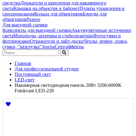
средства
Держатели и крепления для накамерного
света
Крышки на объектив и байонет
Пульты управления и
синхронизация
Кольца для объективов
Бленды для
объективов
Разное
Для выездной съемки
Комплекты для выездной съемки
Аккумуляторные источники
света
Моноподы, штативы и стабилизаторы
Фотосумки и
фоторюкзаки
Отражатели и лайт-диски
Чехлы, ремни, пояса,
сумки, "разгрузка"
Зонты
Спецэффекты
Главная
Для профессиональной студии
Постоянный свет
LED-свет
Накамерная светодиодная панель 20Вт 3200-6000К
Fotokvant LED-228