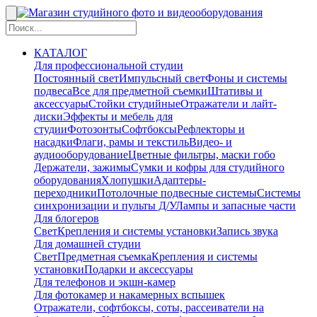
КАТАЛОГ
Для профессиональной студии
Постоянный свет
Импульсный свет
Фоны и системы
подвеса
Все для предметной съемки
Штативы и
аксессуары
Стойки студийные
Отражатели и лайт-
диски
Эффекты и мебель для
студии
Фотозонты
Софтбоксы
Рефлекторы и
насадки
Флаги, рамы и текстиль
Видео- и
аудиооборудование
Цветные фильтры, маски гобо
Держатели, зажимы
Сумки и кофры для студийного
оборудования
Хлопушки
Адаптеры-
переходники
Потолочные подвесные системы
Системы
синхронизации и пульты Д/У
Лампы и запасные части
Для блогеров
Свет
Крепления и системы установки
Запись звука
Для домашней студии
Свет
Предметная съемка
Крепления и системы
установки
Подарки и аксессуары
Для телефонов и экшн-камер
Для фотокамер и накамерных вспышек
Отражатели, софтбоксы, соты, рассеиватели на