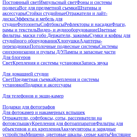
Постоянный свет
Импульсный свет
Фоны и системы
подвеса
Все для предметной съемки
Штативы и
аксессуары
Стойки студийные
Отражатели и лайт-
диски
Эффекты и мебель для
студии
Фотозонты
Софтбоксы
Рефлекторы и насадки
Флаги,
рамы и текстиль
Видео- и аудиооборудование
Цветные
фильтры, маски гобо
Держатели, зажимы
Сумки и кофры для
студийного оборудования
Хлопушки
Адаптеры-
переходники
Потолочные подвесные системы
Системы
синхронизации и пульты Д/У
Лампы и запасные части
Для блогеров
Свет
Крепления и системы установки
Запись звука
Для домашней студии
Свет
Предметная съемка
Крепления и системы
установки
Подарки и аксессуары
Для телефонов и экшн-камер
Подарки для фотографов
Для фотокамер и накамерных вспышек
Отражатели, софтбоксы, соты, рассеиватели на
фотовспышку
Крепления для фотоаппаратов
Фильтры для
объективов и их крепления
Аккумуляторы и зарядные
устройства
Мишени, цветовые шкалы, серые карты
Чистящие