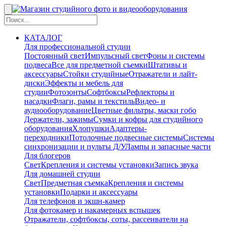
КАТАЛОГ
Для профессиональной студии
Постоянный свет
Импульсный свет
Фоны и системы
подвеса
Все для предметной съемки
Штативы и
аксессуары
Стойки студийные
Отражатели и лайт-
диски
Эффекты и мебель для
студии
Фотозонты
Софтбоксы
Рефлекторы и
насадки
Флаги, рамы и текстиль
Видео- и
аудиооборудование
Цветные фильтры, маски гобо
Держатели, зажимы
Сумки и кофры для студийного
оборудования
Хлопушки
Адаптеры-
переходники
Потолочные подвесные системы
Системы
синхронизации и пульты Д/У
Лампы и запасные части
Для блогеров
Свет
Крепления и системы установки
Запись звука
Для домашней студии
Свет
Предметная съемка
Крепления и системы
установки
Подарки и аксессуары
Для телефонов и экшн-камер
Для фотокамер и накамерных вспышек
Отражатели, софтбоксы, соты, рассеиватели на