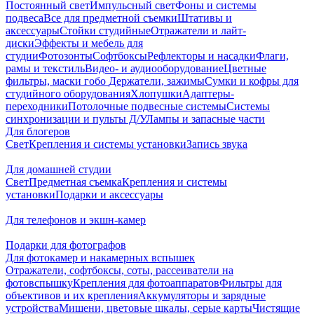
Постоянный свет
Импульсный свет
Фоны и системы
подвеса
Все для предметной съемки
Штативы и
аксессуары
Стойки студийные
Отражатели и лайт-
диски
Эффекты и мебель для
студии
Фотозонты
Софтбоксы
Рефлекторы и насадки
Флаги,
рамы и текстиль
Видео- и аудиооборудование
Цветные
фильтры, маски гобо
Держатели, зажимы
Сумки и кофры для
студийного оборудования
Хлопушки
Адаптеры-
переходники
Потолочные подвесные системы
Системы
синхронизации и пульты Д/У
Лампы и запасные части
Для блогеров
Свет
Крепления и системы установки
Запись звука
Для домашней студии
Свет
Предметная съемка
Крепления и системы
установки
Подарки и аксессуары
Для телефонов и экшн-камер
Подарки для фотографов
Для фотокамер и накамерных вспышек
Отражатели, софтбоксы, соты, рассеиватели на
фотовспышку
Крепления для фотоаппаратов
Фильтры для
объективов и их крепления
Аккумуляторы и зарядные
устройства
Мишени, цветовые шкалы, серые карты
Чистящие