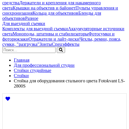
средства
Держатели и крепления для накамерного
света
Крышки на объектив и байонет
Пульты управления и
синхронизация
Кольца для объективов
Бленды для
объективов
Разное
Для выездной съемки
Комплекты для выездной съемки
Аккумуляторные источники
света
Моноподы, штативы и стабилизаторы
Фотосумки и
фоторюкзаки
Отражатели и лайт-диски
Чехлы, ремни, пояса,
сумки, "разгрузка"
Зонты
Спецэффекты
Главная
Для профессиональной студии
Стойки студийные
Стойки
Стойка для оборудования стального цвета Fotokvant LS-
2800S