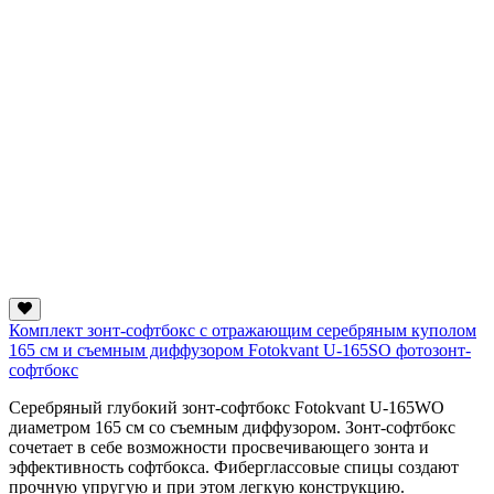
Комплект зонт-софтбокс с отражающим серебряным куполом
165 см и съемным диффузором Fotokvant U-165SO фотозонт-
софтбокс
Серебряный глубокий зонт-софтбокс Fotokvant U-165WO
диаметром 165 см со съемным диффузором. Зонт-софтбокс
сочетает в себе возможности просвечивающего зонта и
эффективность софтбокса. Фиберглассовые спицы создают
прочную упругую и при этом легкую конструкцию.