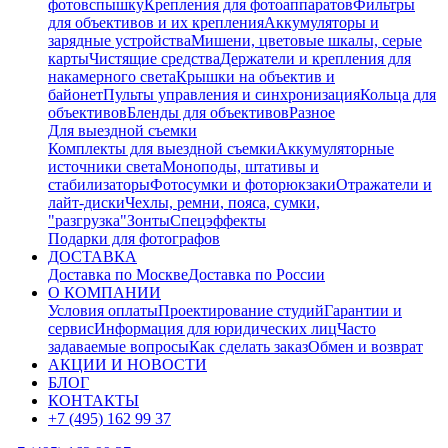
фотовспышку
Крепления для фотоаппаратов
Фильтры
для объективов и их крепления
Аккумуляторы и
зарядные устройства
Мишени, цветовые шкалы, серые
карты
Чистящие средства
Держатели и крепления для
накамерного света
Крышки на объектив и
байонет
Пульты управления и синхронизация
Кольца для
объективов
Бленды для объективов
Разное
Для выездной съемки
Комплекты для выездной съемки
Аккумуляторные
источники света
Моноподы, штативы и
стабилизаторы
Фотосумки и фоторюкзаки
Отражатели и
лайт-диски
Чехлы, ремни, пояса, сумки,
"разгрузка"
Зонты
Спецэффекты
Подарки для фотографов
ДОСТАВКА
Доставка по Москве
Доставка по России
О КОМПАНИИ
Условия оплаты
Проектирование студий
Гарантии и
сервис
Информация для юридических лиц
Часто
задаваемые вопросы
Как сделать заказ
Обмен и возврат
АКЦИИ И НОВОСТИ
БЛОГ
КОНТАКТЫ
+7 (495) 162 99 37