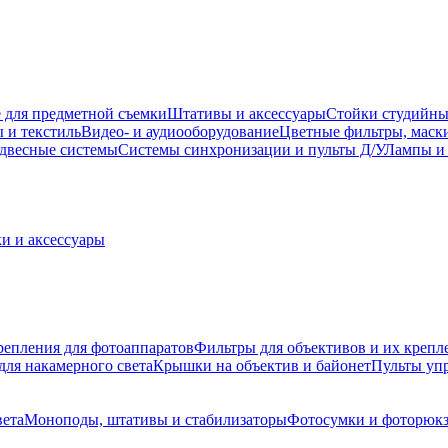
 для предметной съемки
Штативы и аксессуары
Стойки студийны
 и текстиль
Видео- и аудиооборудование
Цветные фильтры, маск
двесные системы
Системы синхронизации и пульты Д/У
Лампы и 
и и аксессуары
репления для фотоаппаратов
Фильтры для объективов и их крепл
для накамерного света
Крышки на объектив и байонет
Пульты уп
вета
Моноподы, штативы и стабилизаторы
Фотосумки и фоторюк