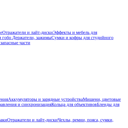
е
Отражатели и лайт-диски
Эффекты и мебель для
и гобо
Держатели, зажимы
Сумки и кофры для студийного
запасные части
ения
Аккумуляторы и зарядные устройства
Мишени, цветовые
равления и синхронизация
Кольца для объективов
Бленды для
заки
Отражатели и лайт-диски
Чехлы, ремни, пояса, сумки,