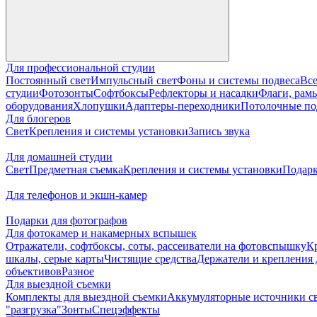
Для профессиональной студии
Постоянный свет
Импульсный свет
Фоны и системы подвеса
Все
студии
Фотозонты
Софтбоксы
Рефлекторы и насадки
Флаги, рамы
оборудования
Хлопушки
Адаптеры-переходники
Потолочные по
Для блогеров
Свет
Крепления и системы установки
Запись звука
Для домашней студии
Свет
Предметная съемка
Крепления и системы установки
Подарк
Для телефонов и экшн-камер
Подарки для фотографов
Для фотокамер и накамерных вспышек
Отражатели, софтбоксы, соты, рассеиватели на фотовспышку
К
шкалы, серые карты
Чистящие средства
Держатели и крепления 
объективов
Разное
Для выездной съемки
Комплекты для выездной съемки
Аккумуляторные источники с
"разгрузка"
Зонты
Спецэффекты