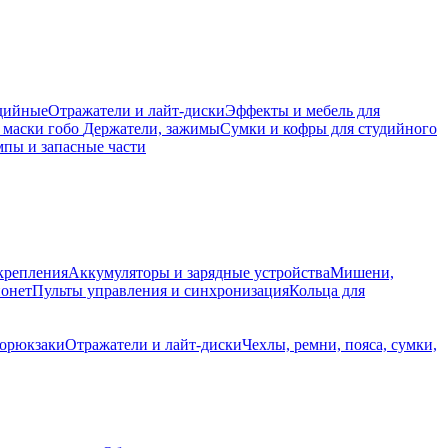
дийные
Отражатели и лайт-диски
Эффекты и мебель для
 маски гобо
Держатели, зажимы
Сумки и кофры для студийного
пы и запасные части
крепления
Аккумуляторы и зарядные устройства
Мишени,
йонет
Пульты управления и синхронизация
Кольца для
торюкзаки
Отражатели и лайт-диски
Чехлы, ремни, пояса, сумки,