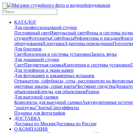
КАТАЛОГ
Для профессиональной студии
Постоянный свет
Импульсный свет
Фоны и системы подв
студии
Фотозонты
Софтбоксы
Рефлекторы и насадки
Флаги
оборудования
Хлопушки
Адаптеры-переходники
Потолочн
Для блогеров
Свет
Крепления и системы установки
Запись звука
Для домашней студии
Свет
Предметная съемка
Крепления и системы установки
П
Для телефонов и экшн-камер
Для фотокамер и накамерных вспышек
Отражатели, софтбоксы, соты, рассеиватели на фотовсп
цветовые шкалы, серые карты
Чистящие средства
Держател
объективов
Бленды для объективов
Разное
Для выездной съемки
Комплекты для выездной съемки
Аккумуляторные источн
"разгрузка"
Зонты
Спецэффекты
Подарки для фотографов
ДОСТАВКА
Доставка по Москве
Доставка по России
О КОМПАНИИ