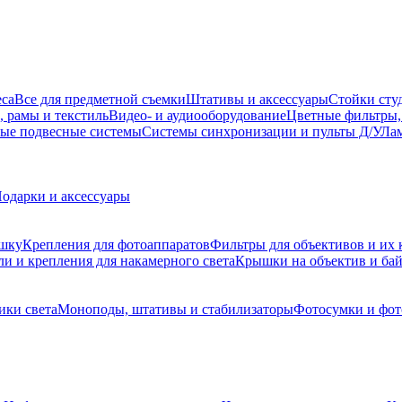
еса
Все для предметной съемки
Штативы и аксессуары
Стойки сту
, рамы и текстиль
Видео- и аудиооборудование
Цветные фильтры,
ые подвесные системы
Системы синхронизации и пульты Д/У
Лам
одарки и аксессуары
ышку
Крепления для фотоаппаратов
Фильтры для объективов и их 
и и крепления для накамерного света
Крышки на объектив и ба
ики света
Моноподы, штативы и стабилизаторы
Фотосумки и фо