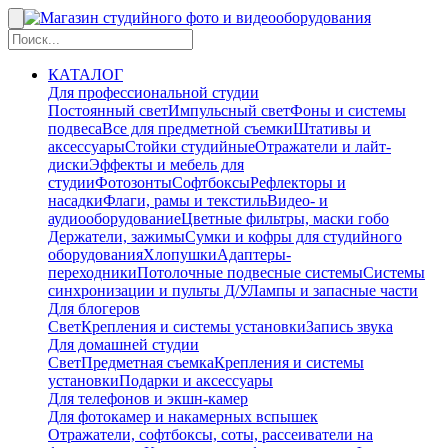
КАТАЛОГ
Для профессиональной студии
Постоянный свет
Импульсный свет
Фоны и системы
подвеса
Все для предметной съемки
Штативы и
аксессуары
Стойки студийные
Отражатели и лайт-
диски
Эффекты и мебель для
студии
Фотозонты
Софтбоксы
Рефлекторы и
насадки
Флаги, рамы и текстиль
Видео- и
аудиооборудование
Цветные фильтры, маски гобо
Держатели, зажимы
Сумки и кофры для студийного
оборудования
Хлопушки
Адаптеры-
переходники
Потолочные подвесные системы
Системы
синхронизации и пульты Д/У
Лампы и запасные части
Для блогеров
Свет
Крепления и системы установки
Запись звука
Для домашней студии
Свет
Предметная съемка
Крепления и системы
установки
Подарки и аксессуары
Для телефонов и экшн-камер
Для фотокамер и накамерных вспышек
Отражатели, софтбоксы, соты, рассеиватели на