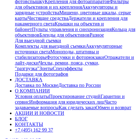
фотовспышку
Крепления для фотоаппаратов
Фильтры
для объективов и их крепления
Аккумуляторы и
зарядные устройства
Мишени, цветовые шкалы, серые
карты
Чистящие средства
Держатели и крепления для
накамерного света
Крышки на объектив и
байонет
Пульты управления и синхронизация
Кольца для
объективов
Бленды для объективов
Разное
Для выездной съемки
Комплекты для выездной съемки
Аккумуляторные
источники света
Моноподы, штативы и
стабилизаторы
Фотосумки и фоторюкзаки
Отражатели и
лайт-диски
Чехлы, ремни, пояса, сумки,
"разгрузка"
Зонты
Спецэффекты
Подарки для фотографов
ДОСТАВКА
Доставка по Москве
Доставка по России
О КОМПАНИИ
Условия оплаты
Проектирование студий
Гарантии и
сервис
Информация для юридических лиц
Часто
задаваемые вопросы
Как сделать заказ
Обмен и возврат
АКЦИИ И НОВОСТИ
БЛОГ
КОНТАКТЫ
+7 (495) 162 99 37