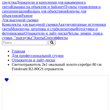
средства
Держатели и крепления для накамерного
света
Крышки на объектив и байонет
Пульты управления и
синхронизация
Кольца для объективов
Бленды для
объективов
Разное
Для выездной съемки
Комплекты для выездной съемки
Аккумуляторные источники
света
Моноподы, штативы и стабилизаторы
Фотосумки и
фоторюкзаки
Отражатели и лайт-диски
Чехлы, ремни, пояса,
сумки, "разгрузка"
Зонты
Спецэффекты
Главная
Для профессиональной студии
Отражатели и лайт-диски
Светоотражатель 2в1 овальный золото-серебро 80 см
Fotokvant R2-80GS отражатель