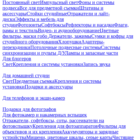
Постоянный свет
Импульсный свет
Фоны и системы
подвеса
Все для предметной съемки
Штативы и
аксессуары
Стойки студийные
Отражатели и лайт-
диски
Эффекты и мебель для
студии
Фотозонты
Софтбоксы
Рефлекторы и насадки
Флаги,
рамы и текстиль
Видео- и аудиооборудование
Цветные
фильтры, маски гобо
Держатели, зажимы
Сумки и кофры для
студийного оборудования
Хлопушки
Адаптеры-
переходники
Потолочные подвесные системы
Системы
синхронизации и пульты Д/У
Лампы и запасные части
Для блогеров
Свет
Крепления и системы установки
Запись звука
Для домашней студии
Свет
Предметная съемка
Крепления и системы
установки
Подарки и аксессуары
Для телефонов и экшн-камер
Подарки для фотографов
Для фотокамер и накамерных вспышек
Отражатели, софтбоксы, соты, рассеиватели на
фотовспышку
Крепления для фотоаппаратов
Фильтры для
объективов и их крепления
Аккумуляторы и зарядные
устройства
Мишени, цветовые шкалы, серые карты
Чистящие