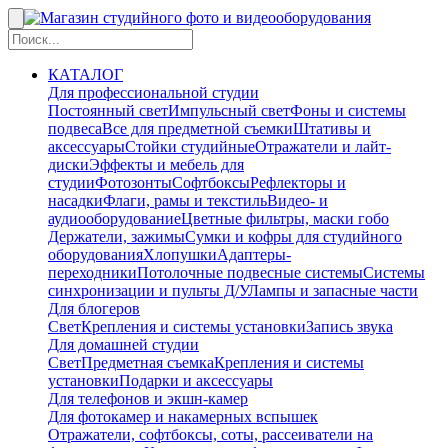
КАТАЛОГ
Для профессиональной студии
Постоянный свет
Импульсный свет
Фоны и системы
подвеса
Все для предметной съемки
Штативы и
аксессуары
Стойки студийные
Отражатели и лайт-
диски
Эффекты и мебель для
студии
Фотозонты
Софтбоксы
Рефлекторы и
насадки
Флаги, рамы и текстиль
Видео- и
аудиооборудование
Цветные фильтры, маски гобо
Держатели, зажимы
Сумки и кофры для студийного
оборудования
Хлопушки
Адаптеры-
переходники
Потолочные подвесные системы
Системы
синхронизации и пульты Д/У
Лампы и запасные части
Для блогеров
Свет
Крепления и системы установки
Запись звука
Для домашней студии
Свет
Предметная съемка
Крепления и системы
установки
Подарки и аксессуары
Для телефонов и экшн-камер
Для фотокамер и накамерных вспышек
Отражатели, софтбоксы, соты, рассеиватели на