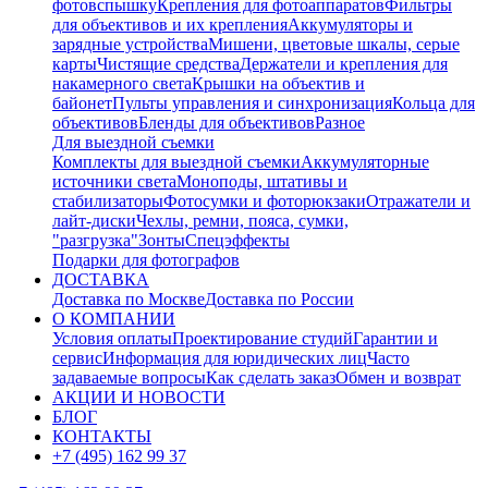
фотовспышку
Крепления для фотоаппаратов
Фильтры
для объективов и их крепления
Аккумуляторы и
зарядные устройства
Мишени, цветовые шкалы, серые
карты
Чистящие средства
Держатели и крепления для
накамерного света
Крышки на объектив и
байонет
Пульты управления и синхронизация
Кольца для
объективов
Бленды для объективов
Разное
Для выездной съемки
Комплекты для выездной съемки
Аккумуляторные
источники света
Моноподы, штативы и
стабилизаторы
Фотосумки и фоторюкзаки
Отражатели и
лайт-диски
Чехлы, ремни, пояса, сумки,
"разгрузка"
Зонты
Спецэффекты
Подарки для фотографов
ДОСТАВКА
Доставка по Москве
Доставка по России
О КОМПАНИИ
Условия оплаты
Проектирование студий
Гарантии и
сервис
Информация для юридических лиц
Часто
задаваемые вопросы
Как сделать заказ
Обмен и возврат
АКЦИИ И НОВОСТИ
БЛОГ
КОНТАКТЫ
+7 (495) 162 99 37