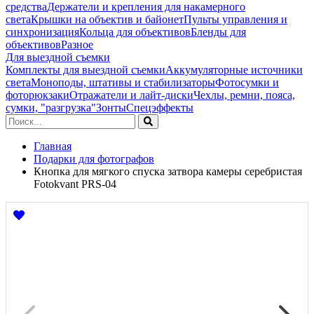
средства
Держатели и крепления для накамерного
света
Крышки на объектив и байонет
Пульты управления и
синхронизация
Кольца для объективов
Бленды для
объективов
Разное
Для выездной съемки
Комплекты для выездной съемки
Аккумуляторные источники
света
Моноподы, штативы и стабилизаторы
Фотосумки и
фоторюкзаки
Отражатели и лайт-диски
Чехлы, ремни, пояса,
сумки, "разгрузка"
Зонты
Спецэффекты
Главная
Подарки для фотографов
Кнопка для мягкого спуска затвора камеры серебристая
Fotokvant PRS-04