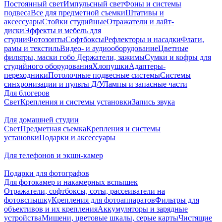
Постоянный свет
Импульсный свет
Фоны и системы
подвеса
Все для предметной съемки
Штативы и
аксессуары
Стойки студийные
Отражатели и лайт-
диски
Эффекты и мебель для
студии
Фотозонты
Софтбоксы
Рефлекторы и насадки
Флаги,
рамы и текстиль
Видео- и аудиооборудование
Цветные
фильтры, маски гобо
Держатели, зажимы
Сумки и кофры для
студийного оборудования
Хлопушки
Адаптеры-
переходники
Потолочные подвесные системы
Системы
синхронизации и пульты Д/У
Лампы и запасные части
Для блогеров
Свет
Крепления и системы установки
Запись звука
Для домашней студии
Свет
Предметная съемка
Крепления и системы
установки
Подарки и аксессуары
Для телефонов и экшн-камер
Подарки для фотографов
Для фотокамер и накамерных вспышек
Отражатели, софтбоксы, соты, рассеиватели на
фотовспышку
Крепления для фотоаппаратов
Фильтры для
объективов и их крепления
Аккумуляторы и зарядные
устройства
Мишени, цветовые шкалы, серые карты
Чистящие