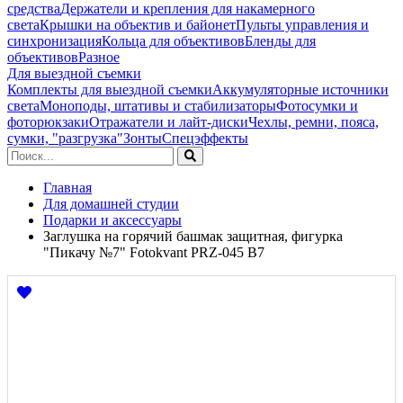
средства
Держатели и крепления для накамерного
света
Крышки на объектив и байонет
Пульты управления и
синхронизация
Кольца для объективов
Бленды для
объективов
Разное
Для выездной съемки
Комплекты для выездной съемки
Аккумуляторные источники
света
Моноподы, штативы и стабилизаторы
Фотосумки и
фоторюкзаки
Отражатели и лайт-диски
Чехлы, ремни, пояса,
сумки, "разгрузка"
Зонты
Спецэффекты
Главная
Для домашней студии
Подарки и аксессуары
Заглушка на горячий башмак защитная, фигурка
"Пикачу №7" Fotokvant PRZ-045 B7