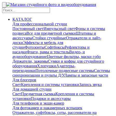
КАТАЛОГ
Для профессиональной студии
Постоянный свет
Импульсный свет
Фоны и системы
подвеса
Все для предметной съемки
Штативы и
аксессуары
Стойки студийные
Отражатели и лайт-
диски
Эффекты и мебель для
студии
Фотозонты
Софтбоксы
Рефлекторы и
насадки
Флаги, рамы и текстиль
Видео- и
аудиооборудование
Цветные фильтры, маски гобо
Держатели, зажимы
Сумки и кофры для студийного
оборудования
Хлопушки
Адаптеры-
переходники
Потолочные подвесные системы
Системы
синхронизации и пульты Д/У
Лампы и запасные части
Для блогеров
Свет
Крепления и системы установки
Запись звука
Для домашней студии
Свет
Предметная съемка
Крепления и системы
установки
Подарки и аксессуары
Для телефонов и экшн-камер
Для фотокамер и накамерных вспышек
Отражатели, софтбоксы, соты, рассеиватели на