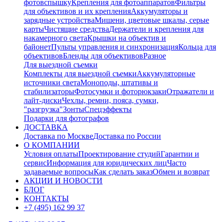
фотовспышку
Крепления для фотоаппаратов
Фильтры
для объективов и их крепления
Аккумуляторы и
зарядные устройства
Мишени, цветовые шкалы, серые
карты
Чистящие средства
Держатели и крепления для
накамерного света
Крышки на объектив и
байонет
Пульты управления и синхронизация
Кольца для
объективов
Бленды для объективов
Разное
Для выездной съемки
Комплекты для выездной съемки
Аккумуляторные
источники света
Моноподы, штативы и
стабилизаторы
Фотосумки и фоторюкзаки
Отражатели и
лайт-диски
Чехлы, ремни, пояса, сумки,
"разгрузка"
Зонты
Спецэффекты
Подарки для фотографов
ДОСТАВКА
Доставка по Москве
Доставка по России
О КОМПАНИИ
Условия оплаты
Проектирование студий
Гарантии и
сервис
Информация для юридических лиц
Часто
задаваемые вопросы
Как сделать заказ
Обмен и возврат
АКЦИИ И НОВОСТИ
БЛОГ
КОНТАКТЫ
+7 (495) 162 99 37