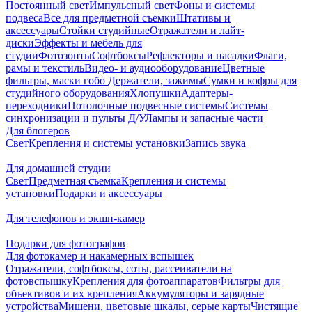
Постоянный свет
Импульсный свет
Фоны и системы
подвеса
Все для предметной съемки
Штативы и
аксессуары
Стойки студийные
Отражатели и лайт-
диски
Эффекты и мебель для
студии
Фотозонты
Софтбоксы
Рефлекторы и насадки
Флаги,
рамы и текстиль
Видео- и аудиооборудование
Цветные
фильтры, маски гобо
Держатели, зажимы
Сумки и кофры для
студийного оборудования
Хлопушки
Адаптеры-
переходники
Потолочные подвесные системы
Системы
синхронизации и пульты Д/У
Лампы и запасные части
Для блогеров
Свет
Крепления и системы установки
Запись звука
Для домашней студии
Свет
Предметная съемка
Крепления и системы
установки
Подарки и аксессуары
Для телефонов и экшн-камер
Подарки для фотографов
Для фотокамер и накамерных вспышек
Отражатели, софтбоксы, соты, рассеиватели на
фотовспышку
Крепления для фотоаппаратов
Фильтры для
объективов и их крепления
Аккумуляторы и зарядные
устройства
Мишени, цветовые шкалы, серые карты
Чистящие