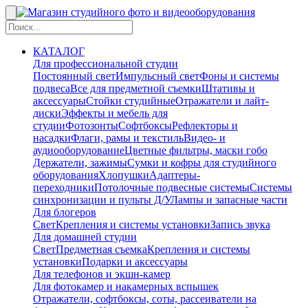
КАТАЛОГ
Для профессиональной студии
Постоянный свет
Импульсный свет
Фоны и системы
подвеса
Все для предметной съемки
Штативы и
аксессуары
Стойки студийные
Отражатели и лайт-
диски
Эффекты и мебель для
студии
Фотозонты
Софтбоксы
Рефлекторы и
насадки
Флаги, рамы и текстиль
Видео- и
аудиооборудование
Цветные фильтры, маски гобо
Держатели, зажимы
Сумки и кофры для студийного
оборудования
Хлопушки
Адаптеры-
переходники
Потолочные подвесные системы
Системы
синхронизации и пульты Д/У
Лампы и запасные части
Для блогеров
Свет
Крепления и системы установки
Запись звука
Для домашней студии
Свет
Предметная съемка
Крепления и системы
установки
Подарки и аксессуары
Для телефонов и экшн-камер
Для фотокамер и накамерных вспышек
Отражатели, софтбоксы, соты, рассеиватели на