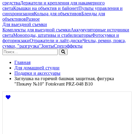
средства
Держатели и крепления для накамерного
света
Крышки на объектив и байонет
Пульты управления и
синхронизация
Кольца для объективов
Бленды для
объективов
Разное
Для выездной съемки
Комплекты для выездной съемки
Аккумуляторные источники
света
Моноподы, штативы и стабилизаторы
Фотосумки и
фоторюкзаки
Отражатели и лайт-диски
Чехлы, ремни, пояса,
сумки, "разгрузка"
Зонты
Спецэффекты
Главная
Для домашней студии
Подарки и аксессуары
Заглушка на горячий башмак защитная, фигурка
"Пикачу №10" Fotokvant PRZ-048 B10