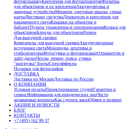
фотовспышку
Крепления для фотоаппаратов
Фильтры
для объективов и их крепления
Аккумуляторы и
зарядные устройства
Мишени, цветовые шкалы, серые
карты
Чистящие средства
Держатели и крепления для
накамерного света
Крышки на объектив и
байонет
Пульты управления и синхронизация
Кольца для
объективов
Бленды для объективов
Разное
Для выездной съемки
Комплекты для выездной съемки
Аккумуляторные
источники света
Моноподы, штативы и
стабилизаторы
Фотосумки и фоторюкзаки
Отражатели и
лайт-диски
Чехлы, ремни, пояса, сумки,
"разгрузка"
Зонты
Спецэффекты
Подарки для фотографов
ДОСТАВКА
Доставка по Москве
Доставка по России
О КОМПАНИИ
Условия оплаты
Проектирование студий
Гарантии и
сервис
Информация для юридических лиц
Часто
задаваемые вопросы
Как сделать заказ
Обмен и возврат
АКЦИИ И НОВОСТИ
БЛОГ
КОНТАКТЫ
+7 (495) 162 99 37