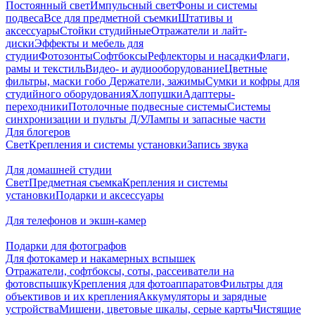
Постоянный свет
Импульсный свет
Фоны и системы
подвеса
Все для предметной съемки
Штативы и
аксессуары
Стойки студийные
Отражатели и лайт-
диски
Эффекты и мебель для
студии
Фотозонты
Софтбоксы
Рефлекторы и насадки
Флаги,
рамы и текстиль
Видео- и аудиооборудование
Цветные
фильтры, маски гобо
Держатели, зажимы
Сумки и кофры для
студийного оборудования
Хлопушки
Адаптеры-
переходники
Потолочные подвесные системы
Системы
синхронизации и пульты Д/У
Лампы и запасные части
Для блогеров
Свет
Крепления и системы установки
Запись звука
Для домашней студии
Свет
Предметная съемка
Крепления и системы
установки
Подарки и аксессуары
Для телефонов и экшн-камер
Подарки для фотографов
Для фотокамер и накамерных вспышек
Отражатели, софтбоксы, соты, рассеиватели на
фотовспышку
Крепления для фотоаппаратов
Фильтры для
объективов и их крепления
Аккумуляторы и зарядные
устройства
Мишени, цветовые шкалы, серые карты
Чистящие