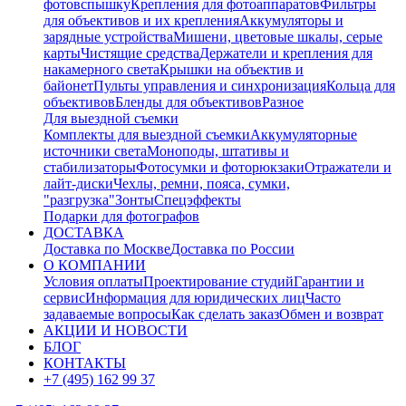
фотовспышку
Крепления для фотоаппаратов
Фильтры
для объективов и их крепления
Аккумуляторы и
зарядные устройства
Мишени, цветовые шкалы, серые
карты
Чистящие средства
Держатели и крепления для
накамерного света
Крышки на объектив и
байонет
Пульты управления и синхронизация
Кольца для
объективов
Бленды для объективов
Разное
Для выездной съемки
Комплекты для выездной съемки
Аккумуляторные
источники света
Моноподы, штативы и
стабилизаторы
Фотосумки и фоторюкзаки
Отражатели и
лайт-диски
Чехлы, ремни, пояса, сумки,
"разгрузка"
Зонты
Спецэффекты
Подарки для фотографов
ДОСТАВКА
Доставка по Москве
Доставка по России
О КОМПАНИИ
Условия оплаты
Проектирование студий
Гарантии и
сервис
Информация для юридических лиц
Часто
задаваемые вопросы
Как сделать заказ
Обмен и возврат
АКЦИИ И НОВОСТИ
БЛОГ
КОНТАКТЫ
+7 (495) 162 99 37