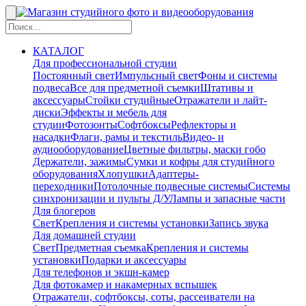
КАТАЛОГ
Для профессиональной студии
Постоянный свет
Импульсный свет
Фоны и системы
подвеса
Все для предметной съемки
Штативы и
аксессуары
Стойки студийные
Отражатели и лайт-
диски
Эффекты и мебель для
студии
Фотозонты
Софтбоксы
Рефлекторы и
насадки
Флаги, рамы и текстиль
Видео- и
аудиооборудование
Цветные фильтры, маски гобо
Держатели, зажимы
Сумки и кофры для студийного
оборудования
Хлопушки
Адаптеры-
переходники
Потолочные подвесные системы
Системы
синхронизации и пульты Д/У
Лампы и запасные части
Для блогеров
Свет
Крепления и системы установки
Запись звука
Для домашней студии
Свет
Предметная съемка
Крепления и системы
установки
Подарки и аксессуары
Для телефонов и экшн-камер
Для фотокамер и накамерных вспышек
Отражатели, софтбоксы, соты, рассеиватели на