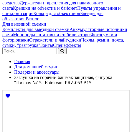
средства
Держатели и крепления для накамерного
света
Крышки на объектив и байонет
Пульты управления и
синхронизация
Кольца для объективов
Бленды для
объективов
Разное
Для выездной съемки
Комплекты для выездной съемки
Аккумуляторные источники
света
Моноподы, штативы и стабилизаторы
Фотосумки и
фоторюкзаки
Отражатели и лайт-диски
Чехлы, ремни, пояса,
сумки, "разгрузка"
Зонты
Спецэффекты
Главная
Для домашней студии
Подарки и аксессуары
Заглушка на горячий башмак защитная, фигурка
"Пикачу №15" Fotokvant PRZ-053 B15