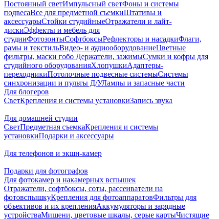
Постоянный свет
Импульсный свет
Фоны и системы
подвеса
Все для предметной съемки
Штативы и
аксессуары
Стойки студийные
Отражатели и лайт-
диски
Эффекты и мебель для
студии
Фотозонты
Софтбоксы
Рефлекторы и насадки
Флаги,
рамы и текстиль
Видео- и аудиооборудование
Цветные
фильтры, маски гобо
Держатели, зажимы
Сумки и кофры для
студийного оборудования
Хлопушки
Адаптеры-
переходники
Потолочные подвесные системы
Системы
синхронизации и пульты Д/У
Лампы и запасные части
Для блогеров
Свет
Крепления и системы установки
Запись звука
Для домашней студии
Свет
Предметная съемка
Крепления и системы
установки
Подарки и аксессуары
Для телефонов и экшн-камер
Подарки для фотографов
Для фотокамер и накамерных вспышек
Отражатели, софтбоксы, соты, рассеиватели на
фотовспышку
Крепления для фотоаппаратов
Фильтры для
объективов и их крепления
Аккумуляторы и зарядные
устройства
Мишени, цветовые шкалы, серые карты
Чистящие