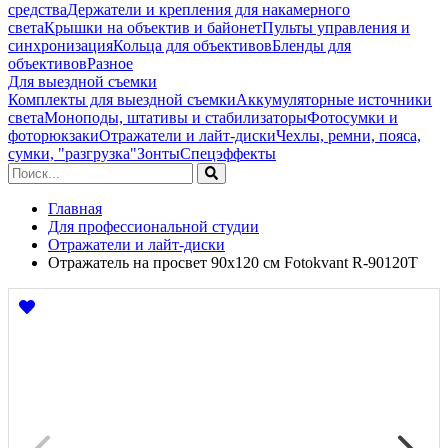
средства
Держатели и крепления для накамерного
света
Крышки на объектив и байонет
Пульты управления и
синхронизация
Кольца для объективов
Бленды для
объективов
Разное
Для выездной съемки
Комплекты для выездной съемки
Аккумуляторные источники
света
Моноподы, штативы и стабилизаторы
Фотосумки и
фоторюкзаки
Отражатели и лайт-диски
Чехлы, ремни, пояса,
сумки, "разгрузка"
Зонты
Спецэффекты
Главная
Для профессиональной студии
Отражатели и лайт-диски
Отражатель на просвет 90х120 см Fotokvant R-90120T