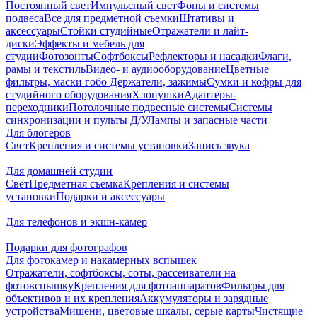
Постоянный свет
Импульсный свет
Фоны и системы
подвеса
Все для предметной съемки
Штативы и
аксессуары
Стойки студийные
Отражатели и лайт-
диски
Эффекты и мебель для
студии
Фотозонты
Софтбоксы
Рефлекторы и насадки
Флаги,
рамы и текстиль
Видео- и аудиооборудование
Цветные
фильтры, маски гобо
Держатели, зажимы
Сумки и кофры для
студийного оборудования
Хлопушки
Адаптеры-
переходники
Потолочные подвесные системы
Системы
синхронизации и пульты Д/У
Лампы и запасные части
Для блогеров
Свет
Крепления и системы установки
Запись звука
Для домашней студии
Свет
Предметная съемка
Крепления и системы
установки
Подарки и аксессуары
Для телефонов и экшн-камер
Подарки для фотографов
Для фотокамер и накамерных вспышек
Отражатели, софтбоксы, соты, рассеиватели на
фотовспышку
Крепления для фотоаппаратов
Фильтры для
объективов и их крепления
Аккумуляторы и зарядные
устройства
Мишени, цветовые шкалы, серые карты
Чистящие