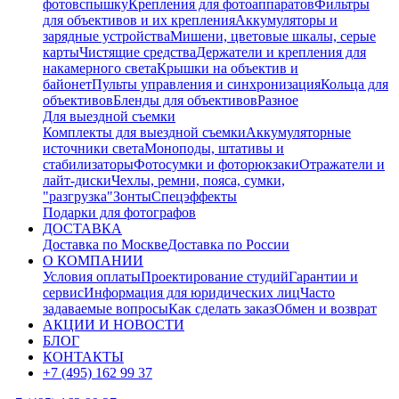
фотовспышку
Крепления для фотоаппаратов
Фильтры
для объективов и их крепления
Аккумуляторы и
зарядные устройства
Мишени, цветовые шкалы, серые
карты
Чистящие средства
Держатели и крепления для
накамерного света
Крышки на объектив и
байонет
Пульты управления и синхронизация
Кольца для
объективов
Бленды для объективов
Разное
Для выездной съемки
Комплекты для выездной съемки
Аккумуляторные
источники света
Моноподы, штативы и
стабилизаторы
Фотосумки и фоторюкзаки
Отражатели и
лайт-диски
Чехлы, ремни, пояса, сумки,
"разгрузка"
Зонты
Спецэффекты
Подарки для фотографов
ДОСТАВКА
Доставка по Москве
Доставка по России
О КОМПАНИИ
Условия оплаты
Проектирование студий
Гарантии и
сервис
Информация для юридических лиц
Часто
задаваемые вопросы
Как сделать заказ
Обмен и возврат
АКЦИИ И НОВОСТИ
БЛОГ
КОНТАКТЫ
+7 (495) 162 99 37