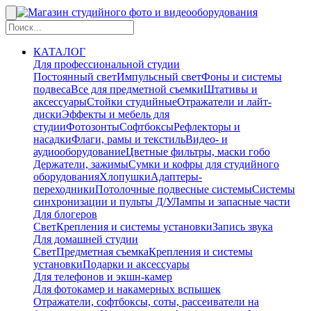
КАТАЛОГ
Для профессиональной студии
Постоянный свет
Импульсный свет
Фоны и системы
подвеса
Все для предметной съемки
Штативы и
аксессуары
Стойки студийные
Отражатели и лайт-
диски
Эффекты и мебель для
студии
Фотозонты
Софтбоксы
Рефлекторы и
насадки
Флаги, рамы и текстиль
Видео- и
аудиооборудование
Цветные фильтры, маски гобо
Держатели, зажимы
Сумки и кофры для студийного
оборудования
Хлопушки
Адаптеры-
переходники
Потолочные подвесные системы
Системы
синхронизации и пульты Д/У
Лампы и запасные части
Для блогеров
Свет
Крепления и системы установки
Запись звука
Для домашней студии
Свет
Предметная съемка
Крепления и системы
установки
Подарки и аксессуары
Для телефонов и экшн-камер
Для фотокамер и накамерных вспышек
Отражатели, софтбоксы, соты, рассеиватели на