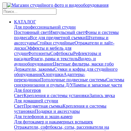
КАТАЛОГ
Для профессиональной студии
Постоянный свет
Импульсный свет
Фоны и системы
подвеса
Все для предметной съемки
Штативы и
аксессуары
Стойки студийные
Отражатели и лайт-
диски
Эффекты и мебель для
студии
Фотозонты
Софтбоксы
Рефлекторы и
насадки
Флаги, рамы и текстиль
Видео- и
аудиооборудование
Цветные фильтры, маски гобо
Держатели, зажимы
Сумки и кофры для студийного
оборудования
Хлопушки
Адаптеры-
переходники
Потолочные подвесные системы
Системы
синхронизации и пульты Д/У
Лампы и запасные части
Для блогеров
Свет
Крепления и системы установки
Запись звука
Для домашней студии
Свет
Предметная съемка
Крепления и системы
установки
Подарки и аксессуары
Для телефонов и экшн-камер
Для фотокамер и накамерных вспышек
Отражатели, софтбоксы, соты, рассеиватели на