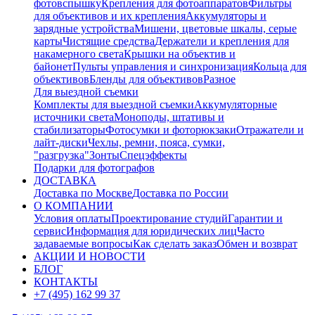
фотовспышку
Крепления для фотоаппаратов
Фильтры
для объективов и их крепления
Аккумуляторы и
зарядные устройства
Мишени, цветовые шкалы, серые
карты
Чистящие средства
Держатели и крепления для
накамерного света
Крышки на объектив и
байонет
Пульты управления и синхронизация
Кольца для
объективов
Бленды для объективов
Разное
Для выездной съемки
Комплекты для выездной съемки
Аккумуляторные
источники света
Моноподы, штативы и
стабилизаторы
Фотосумки и фоторюкзаки
Отражатели и
лайт-диски
Чехлы, ремни, пояса, сумки,
"разгрузка"
Зонты
Спецэффекты
Подарки для фотографов
ДОСТАВКА
Доставка по Москве
Доставка по России
О КОМПАНИИ
Условия оплаты
Проектирование студий
Гарантии и
сервис
Информация для юридических лиц
Часто
задаваемые вопросы
Как сделать заказ
Обмен и возврат
АКЦИИ И НОВОСТИ
БЛОГ
КОНТАКТЫ
+7 (495) 162 99 37