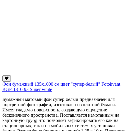
Фон бумажный 135х1000 см цвет "супер-белый" Fotokvant
BGP-1310-93 Super white
Бумажный матовый фон супер-белый предназначен для
портретной фотографии, изготовлен из плотной бумаги.
Имеет гладкую поверхность, создающую ощущение
бесконечного пространства. Поставляется намотанным на
картонную трубу, что позволяет зафиксировать его как на
стационарных, так и на мобильных системах установки
фонов. Размер фона (ширина х длина): 1,35 х 10 м. Плотность