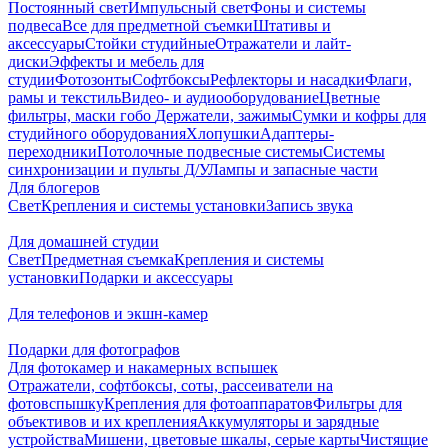
Постоянный свет
Импульсный свет
Фоны и системы
подвеса
Все для предметной съемки
Штативы и
аксессуары
Стойки студийные
Отражатели и лайт-
диски
Эффекты и мебель для
студии
Фотозонты
Софтбоксы
Рефлекторы и насадки
Флаги,
рамы и текстиль
Видео- и аудиооборудование
Цветные
фильтры, маски гобо
Держатели, зажимы
Сумки и кофры для
студийного оборудования
Хлопушки
Адаптеры-
переходники
Потолочные подвесные системы
Системы
синхронизации и пульты Д/У
Лампы и запасные части
Для блогеров
Свет
Крепления и системы установки
Запись звука
Для домашней студии
Свет
Предметная съемка
Крепления и системы
установки
Подарки и аксессуары
Для телефонов и экшн-камер
Подарки для фотографов
Для фотокамер и накамерных вспышек
Отражатели, софтбоксы, соты, рассеиватели на
фотовспышку
Крепления для фотоаппаратов
Фильтры для
объективов и их крепления
Аккумуляторы и зарядные
устройства
Мишени, цветовые шкалы, серые карты
Чистящие