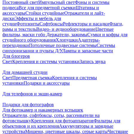
Постоянный свет
Импульсный свет
Фоны и системы
подвеса
Все для предметной съемки
Штативы и
аксессуары
Стойки студийные
Отражатели и лайт-
диски
Эффекты и мебель для
студии
Фотозонты
Софтбоксы
Рефлекторы и насадки
Флаги,
рамы и текстиль
Видео- и аудиооборудование
Цветные
фильтры, маски гобо
Держатели, зажимы
Сумки и кофры для
студийного оборудования
Хлопушки
Адаптеры-
переходники
Потолочные подвесные системы
Системы
синхронизации и пульты Д/У
Лампы и запасные части
Для блогеров
Свет
Крепления и системы установки
Запись звука
Для домашней студии
Свет
Предметная съемка
Крепления и системы
установки
Подарки и аксессуары
Для телефонов и экшн-камер
Подарки для фотографов
Для фотокамер и накамерных вспышек
Отражатели, софтбоксы, соты, рассеиватели на
фотовспышку
Крепления для фотоаппаратов
Фильтры для
объективов и их крепления
Аккумуляторы и зарядные
устройства
Мишени, цветовые шкалы, серые карты
Чистящие