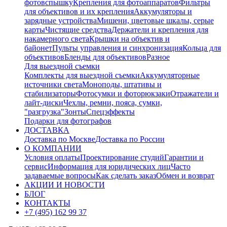
фотовспышку
Крепления для фотоаппаратов
Фильтры
для объективов и их крепления
Аккумуляторы и
зарядные устройства
Мишени, цветовые шкалы, серые
карты
Чистящие средства
Держатели и крепления для
накамерного света
Крышки на объектив и
байонет
Пульты управления и синхронизация
Кольца для
объективов
Бленды для объективов
Разное
Для выездной съемки
Комплекты для выездной съемки
Аккумуляторные
источники света
Моноподы, штативы и
стабилизаторы
Фотосумки и фоторюкзаки
Отражатели и
лайт-диски
Чехлы, ремни, пояса, сумки,
"разгрузка"
Зонты
Спецэффекты
Подарки для фотографов
ДОСТАВКА
Доставка по Москве
Доставка по России
О КОМПАНИИ
Условия оплаты
Проектирование студий
Гарантии и
сервис
Информация для юридических лиц
Часто
задаваемые вопросы
Как сделать заказ
Обмен и возврат
АКЦИИ И НОВОСТИ
БЛОГ
КОНТАКТЫ
+7 (495) 162 99 37