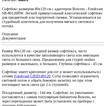
Софтбокс размером 80х120 см с адаптером Bowens - Fotokvant
SB-80120BW. Легкий прямоугольный классический софтбокс
для предметной или портретной съемки. Устанавливается на
студийный осветитель для получения мягкого светового
потока.
Описание
Документация
Размер 80х120 см - средний размер софтбокса, часто
используется в качестве заполняющего света или имитации
света от большого окна. Предназначен для студий любых
размеров и маленьких, и больших. Глубина софтбокса - 45 см.
Софтбокс имеет крепление для сот и может использоваться с
сотами
Fotokvant GRID-80120
. Соты позволяют ограничить
световой поток и убрать боковую засветку, но при этом
поглощают часть света (до 2-х ступеней).
Посадочный диаметр - 144 мм. Софтбокс по умолчанию
поставляется с самым популярным байонетом Bowens, но
через переходники может быть установлен на приборы с
другими байонетами: