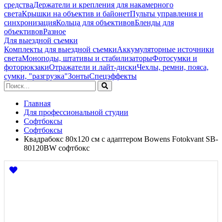
средства
Держатели и крепления для накамерного
света
Крышки на объектив и байонет
Пульты управления и
синхронизация
Кольца для объективов
Бленды для
объективов
Разное
Для выездной съемки
Комплекты для выездной съемки
Аккумуляторные источники
света
Моноподы, штативы и стабилизаторы
Фотосумки и
фоторюкзаки
Отражатели и лайт-диски
Чехлы, ремни, пояса,
сумки, "разгрузка"
Зонты
Спецэффекты
Главная
Для профессиональной студии
Софтбоксы
Софтбоксы
Квадрабокс 80х120 см с адаптером Bowens Fotokvant SB-
80120BW софтбокс