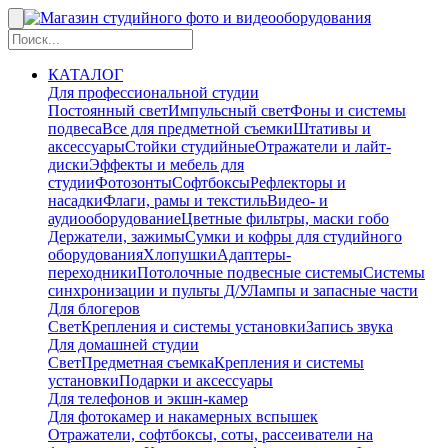
КАТАЛОГ
Для профессиональной студии
Постоянный свет
Импульсный свет
Фоны и системы
подвеса
Все для предметной съемки
Штативы и
аксессуары
Стойки студийные
Отражатели и лайт-
диски
Эффекты и мебель для
студии
Фотозонты
Софтбоксы
Рефлекторы и
насадки
Флаги, рамы и текстиль
Видео- и
аудиооборудование
Цветные фильтры, маски гобо
Держатели, зажимы
Сумки и кофры для студийного
оборудования
Хлопушки
Адаптеры-
переходники
Потолочные подвесные системы
Системы
синхронизации и пульты Д/У
Лампы и запасные части
Для блогеров
Свет
Крепления и системы установки
Запись звука
Для домашней студии
Свет
Предметная съемка
Крепления и системы
установки
Подарки и аксессуары
Для телефонов и экшн-камер
Для фотокамер и накамерных вспышек
Отражатели, софтбоксы, соты, рассеиватели на