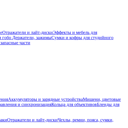
е
Отражатели и лайт-диски
Эффекты и мебель для
и гобо
Держатели, зажимы
Сумки и кофры для студийного
запасные части
ения
Аккумуляторы и зарядные устройства
Мишени, цветовые
равления и синхронизация
Кольца для объективов
Бленды для
заки
Отражатели и лайт-диски
Чехлы, ремни, пояса, сумки,