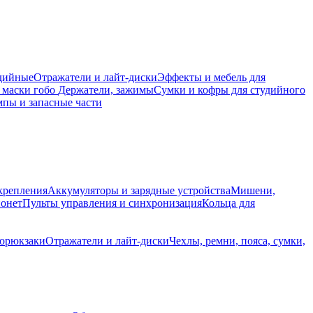
дийные
Отражатели и лайт-диски
Эффекты и мебель для
 маски гобо
Держатели, зажимы
Сумки и кофры для студийного
пы и запасные части
крепления
Аккумуляторы и зарядные устройства
Мишени,
йонет
Пульты управления и синхронизация
Кольца для
торюкзаки
Отражатели и лайт-диски
Чехлы, ремни, пояса, сумки,