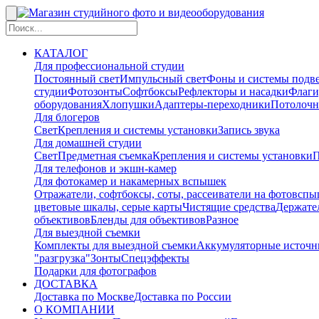
КАТАЛОГ
Для профессиональной студии
Постоянный свет
Импульсный свет
Фоны и системы подв
студии
Фотозонты
Софтбоксы
Рефлекторы и насадки
Флаги
оборудования
Хлопушки
Адаптеры-переходники
Потолочн
Для блогеров
Свет
Крепления и системы установки
Запись звука
Для домашней студии
Свет
Предметная съемка
Крепления и системы установки
П
Для телефонов и экшн-камер
Для фотокамер и накамерных вспышек
Отражатели, софтбоксы, соты, рассеиватели на фотовсп
цветовые шкалы, серые карты
Чистящие средства
Держател
объективов
Бленды для объективов
Разное
Для выездной съемки
Комплекты для выездной съемки
Аккумуляторные источн
"разгрузка"
Зонты
Спецэффекты
Подарки для фотографов
ДОСТАВКА
Доставка по Москве
Доставка по России
О КОМПАНИИ