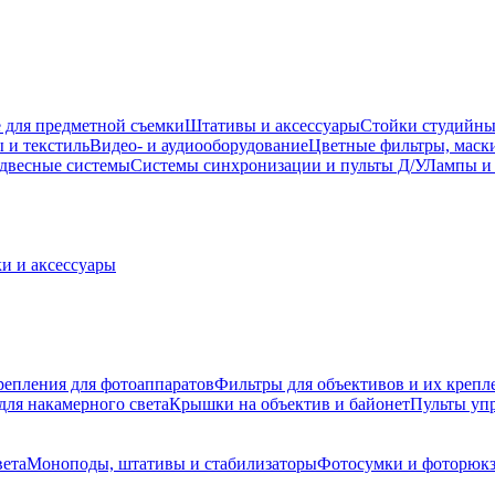
 для предметной съемки
Штативы и аксессуары
Стойки студийны
 и текстиль
Видео- и аудиооборудование
Цветные фильтры, маск
двесные системы
Системы синхронизации и пульты Д/У
Лампы и 
и и аксессуары
репления для фотоаппаратов
Фильтры для объективов и их крепл
для накамерного света
Крышки на объектив и байонет
Пульты уп
вета
Моноподы, штативы и стабилизаторы
Фотосумки и фоторюк