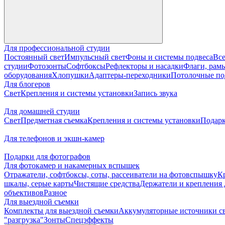
Для профессиональной студии
Постоянный свет
Импульсный свет
Фоны и системы подвеса
Все
студии
Фотозонты
Софтбоксы
Рефлекторы и насадки
Флаги, рамы
оборудования
Хлопушки
Адаптеры-переходники
Потолочные по
Для блогеров
Свет
Крепления и системы установки
Запись звука
Для домашней студии
Свет
Предметная съемка
Крепления и системы установки
Подарк
Для телефонов и экшн-камер
Подарки для фотографов
Для фотокамер и накамерных вспышек
Отражатели, софтбоксы, соты, рассеиватели на фотовспышку
К
шкалы, серые карты
Чистящие средства
Держатели и крепления 
объективов
Разное
Для выездной съемки
Комплекты для выездной съемки
Аккумуляторные источники с
"разгрузка"
Зонты
Спецэффекты