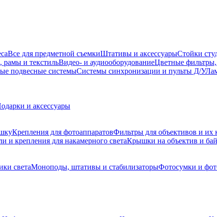
еса
Все для предметной съемки
Штативы и аксессуары
Стойки сту
, рамы и текстиль
Видео- и аудиооборудование
Цветные фильтры,
ые подвесные системы
Системы синхронизации и пульты Д/У
Лам
одарки и аксессуары
ышку
Крепления для фотоаппаратов
Фильтры для объективов и их 
и и крепления для накамерного света
Крышки на объектив и ба
ики света
Моноподы, штативы и стабилизаторы
Фотосумки и фо