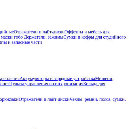
дийные
Отражатели и лайт-диски
Эффекты и мебель для
 маски гобо
Держатели, зажимы
Сумки и кофры для студийного
пы и запасные части
крепления
Аккумуляторы и зарядные устройства
Мишени,
йонет
Пульты управления и синхронизация
Кольца для
торюкзаки
Отражатели и лайт-диски
Чехлы, ремни, пояса, сумки,