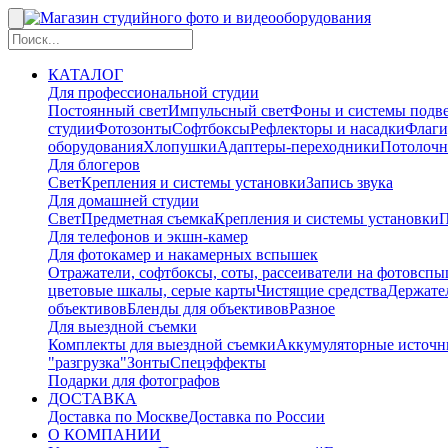
КАТАЛОГ
Для профессиональной студии
Постоянный свет
Импульсный свет
Фоны и системы подв
студии
Фотозонты
Софтбоксы
Рефлекторы и насадки
Флаги
оборудования
Хлопушки
Адаптеры-переходники
Потолочн
Для блогеров
Свет
Крепления и системы установки
Запись звука
Для домашней студии
Свет
Предметная съемка
Крепления и системы установки
П
Для телефонов и экшн-камер
Для фотокамер и накамерных вспышек
Отражатели, софтбоксы, соты, рассеиватели на фотовсп
цветовые шкалы, серые карты
Чистящие средства
Держател
объективов
Бленды для объективов
Разное
Для выездной съемки
Комплекты для выездной съемки
Аккумуляторные источн
"разгрузка"
Зонты
Спецэффекты
Подарки для фотографов
ДОСТАВКА
Доставка по Москве
Доставка по России
О КОМПАНИИ