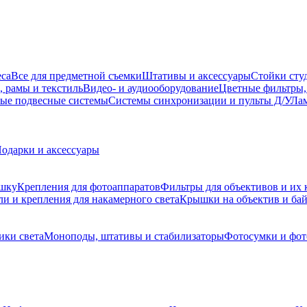
еса
Все для предметной съемки
Штативы и аксессуары
Стойки сту
, рамы и текстиль
Видео- и аудиооборудование
Цветные фильтры,
ые подвесные системы
Системы синхронизации и пульты Д/У
Лам
одарки и аксессуары
ышку
Крепления для фотоаппаратов
Фильтры для объективов и их 
и и крепления для накамерного света
Крышки на объектив и ба
ики света
Моноподы, штативы и стабилизаторы
Фотосумки и фо