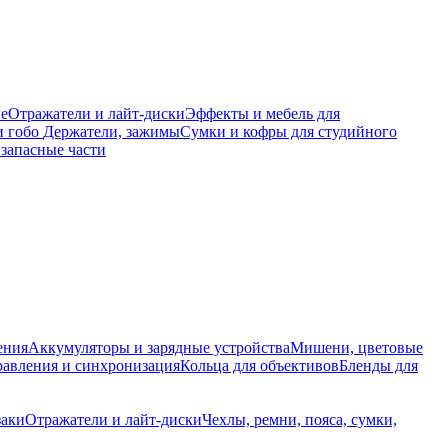
е
Отражатели и лайт-диски
Эффекты и мебель для
и гобо
Держатели, зажимы
Сумки и кофры для студийного
запасные части
ения
Аккумуляторы и зарядные устройства
Мишени, цветовые
равления и синхронизация
Кольца для объективов
Бленды для
заки
Отражатели и лайт-диски
Чехлы, ремни, пояса, сумки,