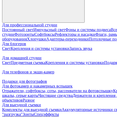
Для профессиональной студии
Постоянный свет
Импульсный свет
Фоны и системы подвеса
Все
студии
Фотозонты
Софтбоксы
Рефлекторы и насадки
Флаги, рамы
оборудования
Хлопушки
Адаптеры-переходники
Потолочные по
Для блогеров
Свет
Крепления и системы установки
Запись звука
Для домашней студии
Свет
Предметная съемка
Крепления и системы установки
Подарк
Для телефонов и экшн-камер
Подарки для фотографов
Для фотокамер и накамерных вспышек
Отражатели, софтбоксы, соты, рассеиватели на фотовспышку
К
шкалы, серые карты
Чистящие средства
Держатели и крепления 
объективов
Разное
Для выездной съемки
Комплекты для выездной съемки
Аккумуляторные источники с
"разгрузка"
Зонты
Спецэффекты