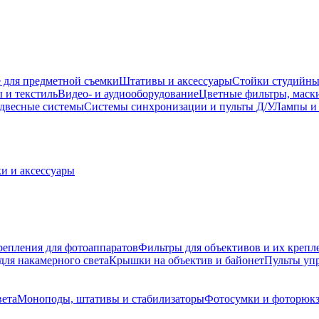
 для предметной съемки
Штативы и аксессуары
Стойки студийны
 и текстиль
Видео- и аудиооборудование
Цветные фильтры, маск
двесные системы
Системы синхронизации и пульты Д/У
Лампы и 
и и аксессуары
репления для фотоаппаратов
Фильтры для объективов и их крепл
для накамерного света
Крышки на объектив и байонет
Пульты уп
вета
Моноподы, штативы и стабилизаторы
Фотосумки и фоторюк