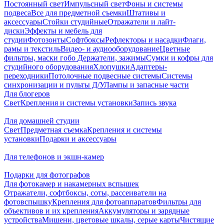
Постоянный свет
Импульсный свет
Фоны и системы
подвеса
Все для предметной съемки
Штативы и
аксессуары
Стойки студийные
Отражатели и лайт-
диски
Эффекты и мебель для
студии
Фотозонты
Софтбоксы
Рефлекторы и насадки
Флаги,
рамы и текстиль
Видео- и аудиооборудование
Цветные
фильтры, маски гобо
Держатели, зажимы
Сумки и кофры для
студийного оборудования
Хлопушки
Адаптеры-
переходники
Потолочные подвесные системы
Системы
синхронизации и пульты Д/У
Лампы и запасные части
Для блогеров
Свет
Крепления и системы установки
Запись звука
Для домашней студии
Свет
Предметная съемка
Крепления и системы
установки
Подарки и аксессуары
Для телефонов и экшн-камер
Подарки для фотографов
Для фотокамер и накамерных вспышек
Отражатели, софтбоксы, соты, рассеиватели на
фотовспышку
Крепления для фотоаппаратов
Фильтры для
объективов и их крепления
Аккумуляторы и зарядные
устройства
Мишени, цветовые шкалы, серые карты
Чистящие