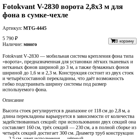
Fotokvant V-2830 ворота 2,8х3 м для
фона в сумке-чехле
Артикул:
MTG-4445
5 790 ₽
В корзину
Наличие:
много
Fotokvant
V‑2830
— мобильная
система
крепления
фона
типа
«ворота»,
предназначенная
для
установки
лёгких
тканевых
и
нетканых
фонов
шириной
до
3
м,
а
также
бумажных
фонов
шириной
до
1,6
м
и
2,3
м.
Конструкция
состоит
из
двух
стоек
и
четырёхсоставной
перекладины,
что
даёт
возможность
гибко
подстраивать
ширину
системы
под
размер
используемого
фона.
Описание
Высота стоек регулируется в диапазоне от 118 см до 2,8 м, а
длина перекладины варьируется в зависимости от количества
задействованных секций: при использовании двух секций она
составляет 160 см, трёх секций — 230 см, а в полной сборке из
четырёх секций достигает 300 см. Диаметр труб конструкции
— 2,5 см, цвет исполнения — чёрный.