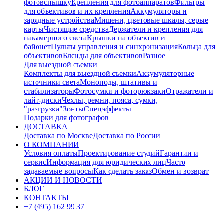
фотовспышку
Крепления для фотоаппаратов
Фильтры
для объективов и их крепления
Аккумуляторы и
зарядные устройства
Мишени, цветовые шкалы, серые
карты
Чистящие средства
Держатели и крепления для
накамерного света
Крышки на объектив и
байонет
Пульты управления и синхронизация
Кольца для
объективов
Бленды для объективов
Разное
Для выездной съемки
Комплекты для выездной съемки
Аккумуляторные
источники света
Моноподы, штативы и
стабилизаторы
Фотосумки и фоторюкзаки
Отражатели и
лайт-диски
Чехлы, ремни, пояса, сумки,
"разгрузка"
Зонты
Спецэффекты
Подарки для фотографов
ДОСТАВКА
Доставка по Москве
Доставка по России
О КОМПАНИИ
Условия оплаты
Проектирование студий
Гарантии и
сервис
Информация для юридических лиц
Часто
задаваемые вопросы
Как сделать заказ
Обмен и возврат
АКЦИИ И НОВОСТИ
БЛОГ
КОНТАКТЫ
+7 (495) 162 99 37