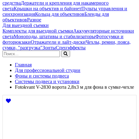
средства
Держатели и крепления для накамерного
света
Крышки на объектив и байонет
Пульты управления и
синхронизация
Кольца для объективов
Бленды для
объективов
Разное
Для выездной съемки
Комплекты для выездной съемки
Аккумуляторные источники
света
Моноподы, штативы и стабилизаторы
Фотосумки и
фоторюкзаки
Отражатели и лайт-диски
Чехлы, ремни, пояса,
сумки, "разгрузка"
Зонты
Спецэффекты
Главная
Для профессиональной студии
Фоны и системы подвеса
Системы подвеса и установки
Fotokvant V-2830 ворота 2,8х3 м для фона в сумке-чехле