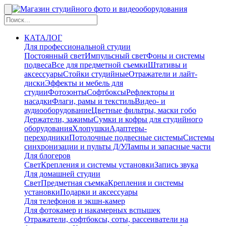
КАТАЛОГ
Для профессиональной студии
Постоянный свет
Импульсный свет
Фоны и системы
подвеса
Все для предметной съемки
Штативы и
аксессуары
Стойки студийные
Отражатели и лайт-
диски
Эффекты и мебель для
студии
Фотозонты
Софтбоксы
Рефлекторы и
насадки
Флаги, рамы и текстиль
Видео- и
аудиооборудование
Цветные фильтры, маски гобо
Держатели, зажимы
Сумки и кофры для студийного
оборудования
Хлопушки
Адаптеры-
переходники
Потолочные подвесные системы
Системы
синхронизации и пульты Д/У
Лампы и запасные части
Для блогеров
Свет
Крепления и системы установки
Запись звука
Для домашней студии
Свет
Предметная съемка
Крепления и системы
установки
Подарки и аксессуары
Для телефонов и экшн-камер
Для фотокамер и накамерных вспышек
Отражатели, софтбоксы, соты, рассеиватели на