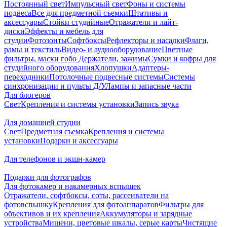
Постоянный свет
Импульсный свет
Фоны и системы
подвеса
Все для предметной съемки
Штативы и
аксессуары
Стойки студийные
Отражатели и лайт-
диски
Эффекты и мебель для
студии
Фотозонты
Софтбоксы
Рефлекторы и насадки
Флаги,
рамы и текстиль
Видео- и аудиооборудование
Цветные
фильтры, маски гобо
Держатели, зажимы
Сумки и кофры для
студийного оборудования
Хлопушки
Адаптеры-
переходники
Потолочные подвесные системы
Системы
синхронизации и пульты Д/У
Лампы и запасные части
Для блогеров
Свет
Крепления и системы установки
Запись звука
Для домашней студии
Свет
Предметная съемка
Крепления и системы
установки
Подарки и аксессуары
Для телефонов и экшн-камер
Подарки для фотографов
Для фотокамер и накамерных вспышек
Отражатели, софтбоксы, соты, рассеиватели на
фотовспышку
Крепления для фотоаппаратов
Фильтры для
объективов и их крепления
Аккумуляторы и зарядные
устройства
Мишени, цветовые шкалы, серые карты
Чистящие