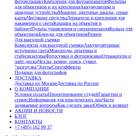
фотовспышку
Крепления для фотоаппаратов
Фильтры
для объективов и их крепления
Аккумуляторы и
зарядные устройства
Мишени, цветовые шкалы, серые
карты
Чистящие средства
Держатели и крепления для
накамерного света
Крышки на объектив и
байонет
Пульты управления и синхронизация
Кольца для
объективов
Бленды для объективов
Разное
Для выездной съемки
Комплекты для выездной съемки
Аккумуляторные
источники света
Моноподы, штативы и
стабилизаторы
Фотосумки и фоторюкзаки
Отражатели и
лайт-диски
Чехлы, ремни, пояса, сумки,
"разгрузка"
Зонты
Спецэффекты
Подарки для фотографов
ДОСТАВКА
Доставка по Москве
Доставка по России
О КОМПАНИИ
Условия оплаты
Проектирование студий
Гарантии и
сервис
Информация для юридических лиц
Часто
задаваемые вопросы
Как сделать заказ
Обмен и возврат
АКЦИИ И НОВОСТИ
БЛОГ
КОНТАКТЫ
+7 (495) 162 99 37