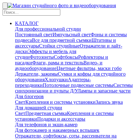
КАТАЛОГ
Для профессиональной студии
Постоянный свет
Импульсный свет
Фоны и системы
подвеса
Все для предметной съемки
Штативы и
аксессуары
Стойки студийные
Отражатели и лайт-
диски
Эффекты и мебель для
студии
Фотозонты
Софтбоксы
Рефлекторы и
насадки
Флаги, рамы и текстиль
Видео- и
аудиооборудование
Цветные фильтры, маски гобо
Держатели, зажимы
Сумки и кофры для студийного
оборудования
Хлопушки
Адаптеры-
переходники
Потолочные подвесные системы
Системы
синхронизации и пульты Д/У
Лампы и запасные части
Для блогеров
Свет
Крепления и системы установки
Запись звука
Для домашней студии
Свет
Предметная съемка
Крепления и системы
установки
Подарки и аксессуары
Для телефонов и экшн-камер
Для фотокамер и накамерных вспышек
Отражатели, софтбоксы, соты, рассеиватели на