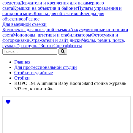
средства
Держатели и крепления для накамерного
света
Крышки на объектив и байонет
Пульты управления и
синхронизация
Кольца для объективов
Бленды для
объективов
Разное
Для выездной съемки
Комплекты для выездной съемки
Аккумуляторные источники
света
Моноподы, штативы и стабилизаторы
Фотосумки и
фоторюкзаки
Отражатели и лайт-диски
Чехлы, ремни, пояса,
сумки, "разгрузка"
Зонты
Спецэффекты
Главная
Для профессиональной студии
Стойки студийные
Стойки
KUPO 191 Aluminum Baby Boom Stand стойка-журавль
393 см, кран-стойка