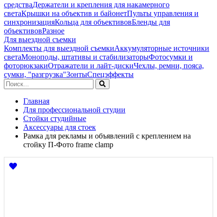
средства
Держатели и крепления для накамерного
света
Крышки на объектив и байонет
Пульты управления и
синхронизация
Кольца для объективов
Бленды для
объективов
Разное
Для выездной съемки
Комплекты для выездной съемки
Аккумуляторные источники
света
Моноподы, штативы и стабилизаторы
Фотосумки и
фоторюкзаки
Отражатели и лайт-диски
Чехлы, ремни, пояса,
сумки, "разгрузка"
Зонты
Спецэффекты
Главная
Для профессиональной студии
Стойки студийные
Аксессуары для стоек
Рамка для рекламы и объявлений с креплением на
стойку П-Фото frame clamp