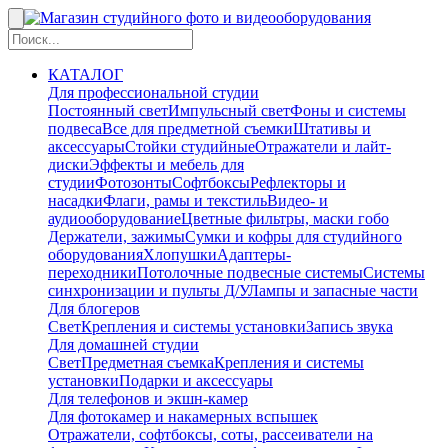
КАТАЛОГ
Для профессиональной студии
Постоянный свет
Импульсный свет
Фоны и системы
подвеса
Все для предметной съемки
Штативы и
аксессуары
Стойки студийные
Отражатели и лайт-
диски
Эффекты и мебель для
студии
Фотозонты
Софтбоксы
Рефлекторы и
насадки
Флаги, рамы и текстиль
Видео- и
аудиооборудование
Цветные фильтры, маски гобо
Держатели, зажимы
Сумки и кофры для студийного
оборудования
Хлопушки
Адаптеры-
переходники
Потолочные подвесные системы
Системы
синхронизации и пульты Д/У
Лампы и запасные части
Для блогеров
Свет
Крепления и системы установки
Запись звука
Для домашней студии
Свет
Предметная съемка
Крепления и системы
установки
Подарки и аксессуары
Для телефонов и экшн-камер
Для фотокамер и накамерных вспышек
Отражатели, софтбоксы, соты, рассеиватели на