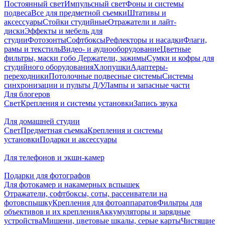
Постоянный свет
Импульсный свет
Фоны и системы
подвеса
Все для предметной съемки
Штативы и
аксессуары
Стойки студийные
Отражатели и лайт-
диски
Эффекты и мебель для
студии
Фотозонты
Софтбоксы
Рефлекторы и насадки
Флаги,
рамы и текстиль
Видео- и аудиооборудование
Цветные
фильтры, маски гобо
Держатели, зажимы
Сумки и кофры для
студийного оборудования
Хлопушки
Адаптеры-
переходники
Потолочные подвесные системы
Системы
синхронизации и пульты Д/У
Лампы и запасные части
Для блогеров
Свет
Крепления и системы установки
Запись звука
Для домашней студии
Свет
Предметная съемка
Крепления и системы
установки
Подарки и аксессуары
Для телефонов и экшн-камер
Подарки для фотографов
Для фотокамер и накамерных вспышек
Отражатели, софтбоксы, соты, рассеиватели на
фотовспышку
Крепления для фотоаппаратов
Фильтры для
объективов и их крепления
Аккумуляторы и зарядные
устройства
Мишени, цветовые шкалы, серые карты
Чистящие