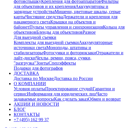
фотовспышку
Крепления для фотоаппаратов
Фильтры
для объективов и их крепления
Аккумуляторы и
зарядные устройства
Мишени, цветовые шкалы, серые
карты
Чистящие средства
Держатели и крепления для
накамерного света
Крышки на объектив и
байонет
Пульты управления и синхронизация
Кольца для
объективов
Бленды для объективов
Разное
Для выездной съемки
Комплекты для выездной съемки
Аккумуляторные
источники света
Моноподы, штативы и
стабилизаторы
Фотосумки и фоторюкзаки
Отражатели и
лайт-диски
Чехлы, ремни, пояса, сумки,
"разгрузка"
Зонты
Спецэффекты
Подарки для фотографов
ДОСТАВКА
Доставка по Москве
Доставка по России
О КОМПАНИИ
Условия оплаты
Проектирование студий
Гарантии и
сервис
Информация для юридических лиц
Часто
задаваемые вопросы
Как сделать заказ
Обмен и возврат
АКЦИИ И НОВОСТИ
БЛОГ
КОНТАКТЫ
+7 (495) 162 99 37