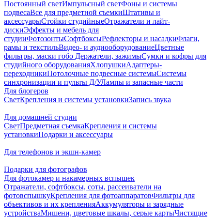
Постоянный свет
Импульсный свет
Фоны и системы
подвеса
Все для предметной съемки
Штативы и
аксессуары
Стойки студийные
Отражатели и лайт-
диски
Эффекты и мебель для
студии
Фотозонты
Софтбоксы
Рефлекторы и насадки
Флаги,
рамы и текстиль
Видео- и аудиооборудование
Цветные
фильтры, маски гобо
Держатели, зажимы
Сумки и кофры для
студийного оборудования
Хлопушки
Адаптеры-
переходники
Потолочные подвесные системы
Системы
синхронизации и пульты Д/У
Лампы и запасные части
Для блогеров
Свет
Крепления и системы установки
Запись звука
Для домашней студии
Свет
Предметная съемка
Крепления и системы
установки
Подарки и аксессуары
Для телефонов и экшн-камер
Подарки для фотографов
Для фотокамер и накамерных вспышек
Отражатели, софтбоксы, соты, рассеиватели на
фотовспышку
Крепления для фотоаппаратов
Фильтры для
объективов и их крепления
Аккумуляторы и зарядные
устройства
Мишени, цветовые шкалы, серые карты
Чистящие