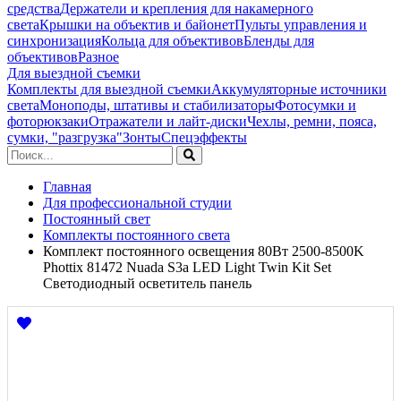
средства
Держатели и крепления для накамерного
света
Крышки на объектив и байонет
Пульты управления и
синхронизация
Кольца для объективов
Бленды для
объективов
Разное
Для выездной съемки
Комплекты для выездной съемки
Аккумуляторные источники
света
Моноподы, штативы и стабилизаторы
Фотосумки и
фоторюкзаки
Отражатели и лайт-диски
Чехлы, ремни, пояса,
сумки, "разгрузка"
Зонты
Спецэффекты
Главная
Для профессиональной студии
Постоянный свет
Комплекты постоянного света
Комплект постоянного освещения 80Вт 2500-8500K
Phottix 81472 Nuada S3a LED Light Twin Kit Set
Светодиодный осветитель панель