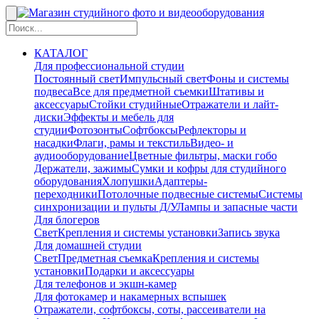
КАТАЛОГ
Для профессиональной студии
Постоянный свет
Импульсный свет
Фоны и системы
подвеса
Все для предметной съемки
Штативы и
аксессуары
Стойки студийные
Отражатели и лайт-
диски
Эффекты и мебель для
студии
Фотозонты
Софтбоксы
Рефлекторы и
насадки
Флаги, рамы и текстиль
Видео- и
аудиооборудование
Цветные фильтры, маски гобо
Держатели, зажимы
Сумки и кофры для студийного
оборудования
Хлопушки
Адаптеры-
переходники
Потолочные подвесные системы
Системы
синхронизации и пульты Д/У
Лампы и запасные части
Для блогеров
Свет
Крепления и системы установки
Запись звука
Для домашней студии
Свет
Предметная съемка
Крепления и системы
установки
Подарки и аксессуары
Для телефонов и экшн-камер
Для фотокамер и накамерных вспышек
Отражатели, софтбоксы, соты, рассеиватели на