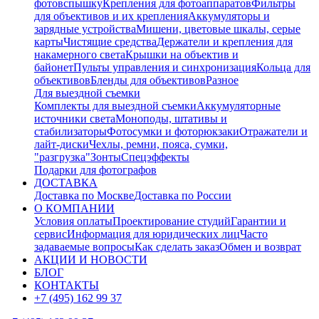
фотовспышку
Крепления для фотоаппаратов
Фильтры
для объективов и их крепления
Аккумуляторы и
зарядные устройства
Мишени, цветовые шкалы, серые
карты
Чистящие средства
Держатели и крепления для
накамерного света
Крышки на объектив и
байонет
Пульты управления и синхронизация
Кольца для
объективов
Бленды для объективов
Разное
Для выездной съемки
Комплекты для выездной съемки
Аккумуляторные
источники света
Моноподы, штативы и
стабилизаторы
Фотосумки и фоторюкзаки
Отражатели и
лайт-диски
Чехлы, ремни, пояса, сумки,
"разгрузка"
Зонты
Спецэффекты
Подарки для фотографов
ДОСТАВКА
Доставка по Москве
Доставка по России
О КОМПАНИИ
Условия оплаты
Проектирование студий
Гарантии и
сервис
Информация для юридических лиц
Часто
задаваемые вопросы
Как сделать заказ
Обмен и возврат
АКЦИИ И НОВОСТИ
БЛОГ
КОНТАКТЫ
+7 (495) 162 99 37