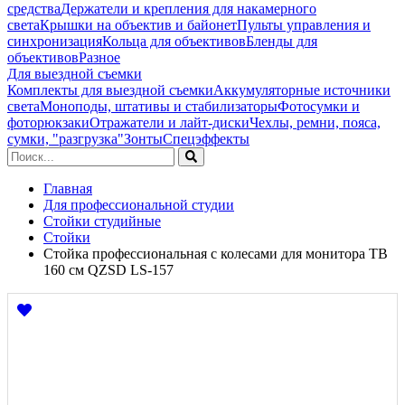
средства
Держатели и крепления для накамерного
света
Крышки на объектив и байонет
Пульты управления и
синхронизация
Кольца для объективов
Бленды для
объективов
Разное
Для выездной съемки
Комплекты для выездной съемки
Аккумуляторные источники
света
Моноподы, штативы и стабилизаторы
Фотосумки и
фоторюкзаки
Отражатели и лайт-диски
Чехлы, ремни, пояса,
сумки, "разгрузка"
Зонты
Спецэффекты
Главная
Для профессиональной студии
Стойки студийные
Стойки
Стойка профессиональная с колесами для монитора ТВ
160 см QZSD LS-157