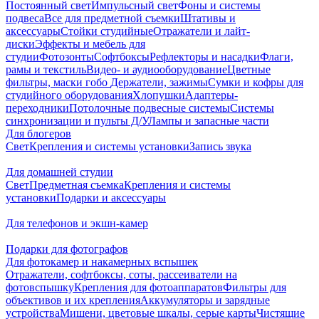
Постоянный свет
Импульсный свет
Фоны и системы
подвеса
Все для предметной съемки
Штативы и
аксессуары
Стойки студийные
Отражатели и лайт-
диски
Эффекты и мебель для
студии
Фотозонты
Софтбоксы
Рефлекторы и насадки
Флаги,
рамы и текстиль
Видео- и аудиооборудование
Цветные
фильтры, маски гобо
Держатели, зажимы
Сумки и кофры для
студийного оборудования
Хлопушки
Адаптеры-
переходники
Потолочные подвесные системы
Системы
синхронизации и пульты Д/У
Лампы и запасные части
Для блогеров
Свет
Крепления и системы установки
Запись звука
Для домашней студии
Свет
Предметная съемка
Крепления и системы
установки
Подарки и аксессуары
Для телефонов и экшн-камер
Подарки для фотографов
Для фотокамер и накамерных вспышек
Отражатели, софтбоксы, соты, рассеиватели на
фотовспышку
Крепления для фотоаппаратов
Фильтры для
объективов и их крепления
Аккумуляторы и зарядные
устройства
Мишени, цветовые шкалы, серые карты
Чистящие