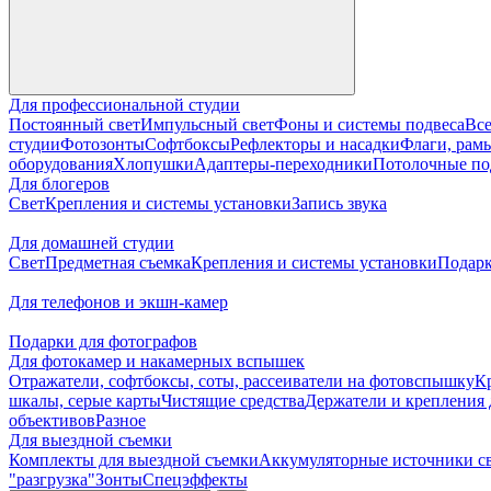
Для профессиональной студии
Постоянный свет
Импульсный свет
Фоны и системы подвеса
Все
студии
Фотозонты
Софтбоксы
Рефлекторы и насадки
Флаги, рамы
оборудования
Хлопушки
Адаптеры-переходники
Потолочные по
Для блогеров
Свет
Крепления и системы установки
Запись звука
Для домашней студии
Свет
Предметная съемка
Крепления и системы установки
Подарк
Для телефонов и экшн-камер
Подарки для фотографов
Для фотокамер и накамерных вспышек
Отражатели, софтбоксы, соты, рассеиватели на фотовспышку
К
шкалы, серые карты
Чистящие средства
Держатели и крепления 
объективов
Разное
Для выездной съемки
Комплекты для выездной съемки
Аккумуляторные источники с
"разгрузка"
Зонты
Спецэффекты