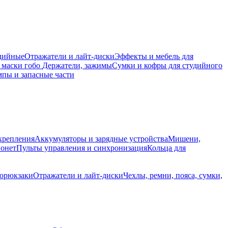
дийные
Отражатели и лайт-диски
Эффекты и мебель для
 маски гобо
Держатели, зажимы
Сумки и кофры для студийного
пы и запасные части
крепления
Аккумуляторы и зарядные устройства
Мишени,
йонет
Пульты управления и синхронизация
Кольца для
торюкзаки
Отражатели и лайт-диски
Чехлы, ремни, пояса, сумки,