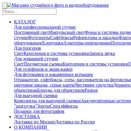
КАТАЛОГ
Для профессиональной студии
Постоянный свет
Импульсный свет
Фоны и системы подв
студии
Фотозонты
Софтбоксы
Рефлекторы и насадки
Флаги
оборудования
Хлопушки
Адаптеры-переходники
Потолочн
Для блогеров
Свет
Крепления и системы установки
Запись звука
Для домашней студии
Свет
Предметная съемка
Крепления и системы установки
П
Для телефонов и экшн-камер
Для фотокамер и накамерных вспышек
Отражатели, софтбоксы, соты, рассеиватели на фотовсп
цветовые шкалы, серые карты
Чистящие средства
Держател
объективов
Бленды для объективов
Разное
Для выездной съемки
Комплекты для выездной съемки
Аккумуляторные источн
"разгрузка"
Зонты
Спецэффекты
Подарки для фотографов
ДОСТАВКА
Доставка по Москве
Доставка по России
О КОМПАНИИ