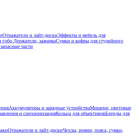
е
Отражатели и лайт-диски
Эффекты и мебель для
и гобо
Держатели, зажимы
Сумки и кофры для студийного
запасные части
ения
Аккумуляторы и зарядные устройства
Мишени, цветовые
равления и синхронизация
Кольца для объективов
Бленды для
заки
Отражатели и лайт-диски
Чехлы, ремни, пояса, сумки,