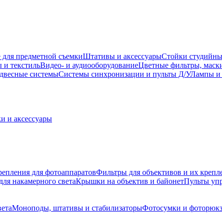
 для предметной съемки
Штативы и аксессуары
Стойки студийны
 и текстиль
Видео- и аудиооборудование
Цветные фильтры, маск
двесные системы
Системы синхронизации и пульты Д/У
Лампы и 
и и аксессуары
репления для фотоаппаратов
Фильтры для объективов и их крепл
для накамерного света
Крышки на объектив и байонет
Пульты уп
вета
Моноподы, штативы и стабилизаторы
Фотосумки и фоторюк