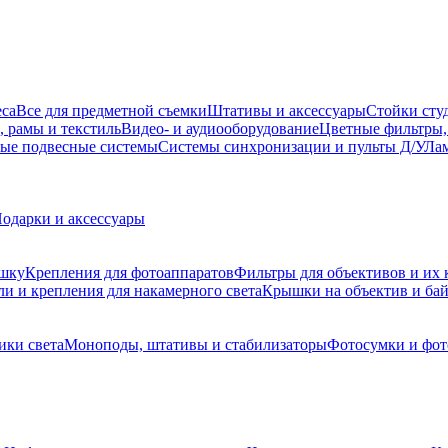
еса
Все для предметной съемки
Штативы и аксессуары
Стойки сту
, рамы и текстиль
Видео- и аудиооборудование
Цветные фильтры,
ые подвесные системы
Системы синхронизации и пульты Д/У
Лам
одарки и аксессуары
ышку
Крепления для фотоаппаратов
Фильтры для объективов и их 
и и крепления для накамерного света
Крышки на объектив и ба
ики света
Моноподы, штативы и стабилизаторы
Фотосумки и фо