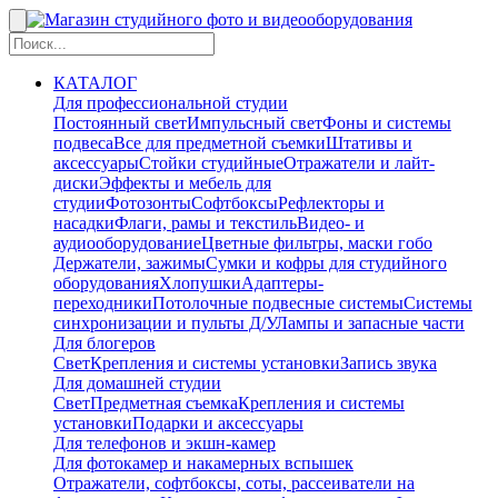
КАТАЛОГ
Для профессиональной студии
Постоянный свет
Импульсный свет
Фоны и системы
подвеса
Все для предметной съемки
Штативы и
аксессуары
Стойки студийные
Отражатели и лайт-
диски
Эффекты и мебель для
студии
Фотозонты
Софтбоксы
Рефлекторы и
насадки
Флаги, рамы и текстиль
Видео- и
аудиооборудование
Цветные фильтры, маски гобо
Держатели, зажимы
Сумки и кофры для студийного
оборудования
Хлопушки
Адаптеры-
переходники
Потолочные подвесные системы
Системы
синхронизации и пульты Д/У
Лампы и запасные части
Для блогеров
Свет
Крепления и системы установки
Запись звука
Для домашней студии
Свет
Предметная съемка
Крепления и системы
установки
Подарки и аксессуары
Для телефонов и экшн-камер
Для фотокамер и накамерных вспышек
Отражатели, софтбоксы, соты, рассеиватели на