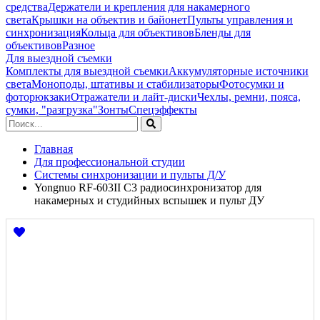
средства
Держатели и крепления для накамерного
света
Крышки на объектив и байонет
Пульты управления и
синхронизация
Кольца для объективов
Бленды для
объективов
Разное
Для выездной съемки
Комплекты для выездной съемки
Аккумуляторные источники
света
Моноподы, штативы и стабилизаторы
Фотосумки и
фоторюкзаки
Отражатели и лайт-диски
Чехлы, ремни, пояса,
сумки, "разгрузка"
Зонты
Спецэффекты
Главная
Для профессиональной студии
Системы синхронизации и пульты Д/У
Yongnuo RF-603II C3 радиосинхронизатор для
накамерных и студийных вспышек и пульт ДУ