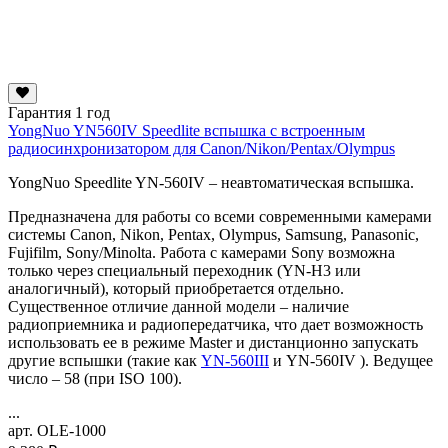
Гарантия 1 год
YongNuo YN560IV Speedlite вспышка с встроенным
радиосинхронизатором для Canon/Nikon/Pentax/Olympus
YongNuo Speedlite YN-560IV – неавтоматическая вспышка.
Предназначена для работы со всеми современными камерами
системы Canon, Nikon, Pentax, Olympus, Samsung, Panasonic,
Fujifilm, Sony/Minolta. Работа с камерами Sony возможна
только через специальный переходник (YN-H3 или
аналогичный), который приобретается отдельно.
Существенное отличие данной модели – наличие
радиоприемника и радиопередатчика, что дает возможность
использовать ее в режиме Master и дистанционно запускать
другие вспышки (такие как
YN-560III
и YN-560IV ). Ведущее
число – 58 (при ISO 100).
...
арт. OLE-1000