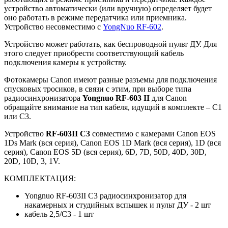
устройство автоматически (или вручную) определяет будет
оно работать в режиме передатчика или приемника.
Устройство несовместимо с
YongNuo RF-602
.
Устройство может работать, как беспроводной пульт ДУ. Для
этого следует приобрести соответствующий кабель
подключения камеры к устройству.
Фотокамеры Canon имеют разные разъемы для подключения
спусковых тросиков, в связи с этим, при выборе типа
радиосинхронизатора
Yongnuo RF-603 II
для Canon
обращайте внимание на тип кабеля, идущий в комплекте – C1
или C3.
Устройство
RF-603II C3
совместимо с камерами Canon EOS
1Ds Mark (вся серия), Canon EOS 1D Mark (вся серия), 1D (вся
серия), Canon EOS 5D (вся серия), 6D, 7D, 50D, 40D, 30D,
20D, 10D, 3, 1V.
КОМПЛЕКТАЦИЯ:
Yongnuo RF-603II C3 радиосинхронизатор для
накамерных и студийных вспышек и пульт ДУ - 2 шт
кабель 2,5/C3 - 1 шт