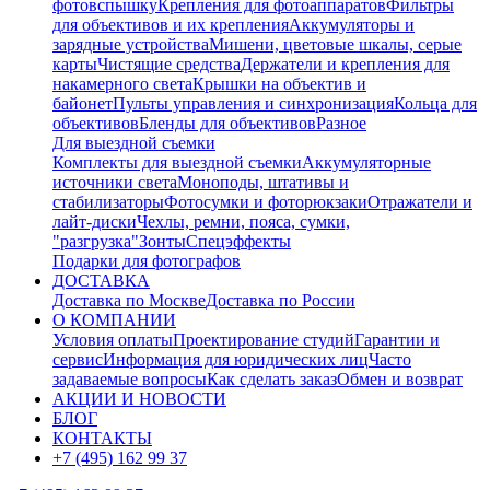
фотовспышку
Крепления для фотоаппаратов
Фильтры
для объективов и их крепления
Аккумуляторы и
зарядные устройства
Мишени, цветовые шкалы, серые
карты
Чистящие средства
Держатели и крепления для
накамерного света
Крышки на объектив и
байонет
Пульты управления и синхронизация
Кольца для
объективов
Бленды для объективов
Разное
Для выездной съемки
Комплекты для выездной съемки
Аккумуляторные
источники света
Моноподы, штативы и
стабилизаторы
Фотосумки и фоторюкзаки
Отражатели и
лайт-диски
Чехлы, ремни, пояса, сумки,
"разгрузка"
Зонты
Спецэффекты
Подарки для фотографов
ДОСТАВКА
Доставка по Москве
Доставка по России
О КОМПАНИИ
Условия оплаты
Проектирование студий
Гарантии и
сервис
Информация для юридических лиц
Часто
задаваемые вопросы
Как сделать заказ
Обмен и возврат
АКЦИИ И НОВОСТИ
БЛОГ
КОНТАКТЫ
+7 (495) 162 99 37