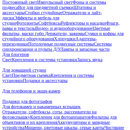
Постоянный свет
Импульсный свет
Фоны и системы
подвеса
Все для предметной съемки
Штативы и
аксессуары
Стойки студийные
Отражатели и лайт-
диски
Эффекты и мебель для
студии
Фотозонты
Софтбоксы
Рефлекторы и насадки
Флаги,
рамы и текстиль
Видео- и аудиооборудование
Цветные
фильтры, маски гобо
Держатели, зажимы
Сумки и кофры для
студийного оборудования
Хлопушки
Адаптеры-
переходники
Потолочные подвесные системы
Системы
синхронизации и пульты Д/У
Лампы и запасные части
Для блогеров
Свет
Крепления и системы установки
Запись звука
Для домашней студии
Свет
Предметная съемка
Крепления и системы
установки
Подарки и аксессуары
Для телефонов и экшн-камер
Подарки для фотографов
Для фотокамер и накамерных вспышек
Отражатели, софтбоксы, соты, рассеиватели на
фотовспышку
Крепления для фотоаппаратов
Фильтры для
объективов и их крепления
Аккумуляторы и зарядные
устройства
Мишени, цветовые шкалы, серые карты
Чистящие