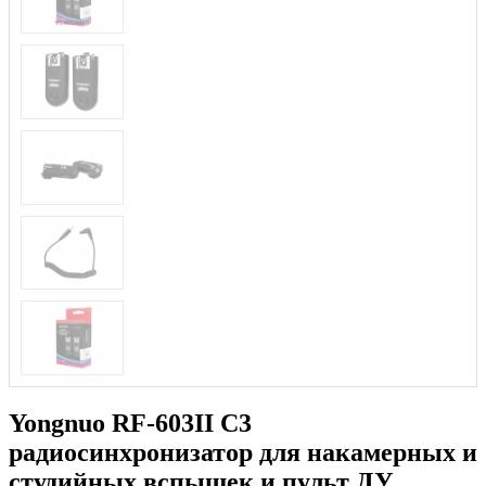
Yongnuo RF-603II C3
радиосинхронизатор для накамерных и
студийных вспышек и пульт ДУ