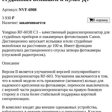
Артикул:
NVF-6908
3 930 ₽
В корзину
Наличие:
заканчивается
Yongnuo RF-603II C3 – качественный радиосинхронизатор для
студийных приборов и накамерных фотовспышек Canon.
Дистанционно запускает вспышки и/или студийные
моноблоки на расстоянии до 100 м. Имеет функцию
радиопульта дистанционного спуска затвора фотокамеры
(спусковой радиотросик).
Описание
Версия II является улучшенной версией популярнейшего
радиосинхронизатора RF-603. Улучшения заключаются в том,
что в новой модели есть прижимное (затяжное) кольцо для
надежного крепления на фотокамере, переносен выключатель
с верхней части радиосинхронизатора на правую боковую
сторону и стала более стабильной поддержка короткой
синхронизации.
В комплект входят два внешне одинаковых устройства,
работающих в режиме приемника и передатчика. Каждое