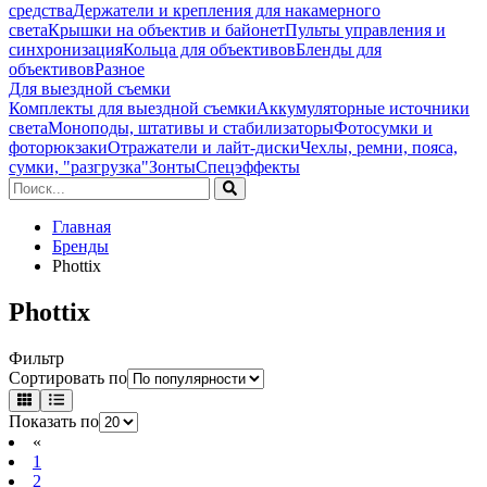
средства
Держатели и крепления для накамерного
света
Крышки на объектив и байонет
Пульты управления и
синхронизация
Кольца для объективов
Бленды для
объективов
Разное
Для выездной съемки
Комплекты для выездной съемки
Аккумуляторные источники
света
Моноподы, штативы и стабилизаторы
Фотосумки и
фоторюкзаки
Отражатели и лайт-диски
Чехлы, ремни, пояса,
сумки, "разгрузка"
Зонты
Спецэффекты
Главная
Бренды
Phottix
Phottix
Фильтр
Сортировать по
Показать по
«
1
2