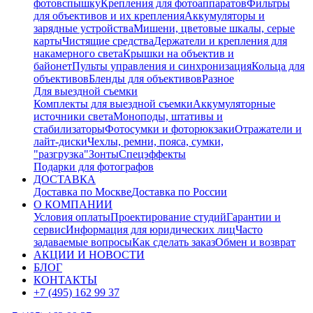
фотовспышку
Крепления для фотоаппаратов
Фильтры
для объективов и их крепления
Аккумуляторы и
зарядные устройства
Мишени, цветовые шкалы, серые
карты
Чистящие средства
Держатели и крепления для
накамерного света
Крышки на объектив и
байонет
Пульты управления и синхронизация
Кольца для
объективов
Бленды для объективов
Разное
Для выездной съемки
Комплекты для выездной съемки
Аккумуляторные
источники света
Моноподы, штативы и
стабилизаторы
Фотосумки и фоторюкзаки
Отражатели и
лайт-диски
Чехлы, ремни, пояса, сумки,
"разгрузка"
Зонты
Спецэффекты
Подарки для фотографов
ДОСТАВКА
Доставка по Москве
Доставка по России
О КОМПАНИИ
Условия оплаты
Проектирование студий
Гарантии и
сервис
Информация для юридических лиц
Часто
задаваемые вопросы
Как сделать заказ
Обмен и возврат
АКЦИИ И НОВОСТИ
БЛОГ
КОНТАКТЫ
+7 (495) 162 99 37