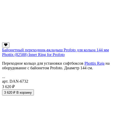
Байонетный переходник-вкладыш Profoto для кольца 144 мм
Phottix (82588) Inner Ring for Profoto
Переходное кольцо для установки софтбоксов
Phottix Raja
на
оборудование с байонетом Profoto. Диаметр 144 см.
...
арт. DAN-6732
3 620 ₽
3 620 ₽
В корзину