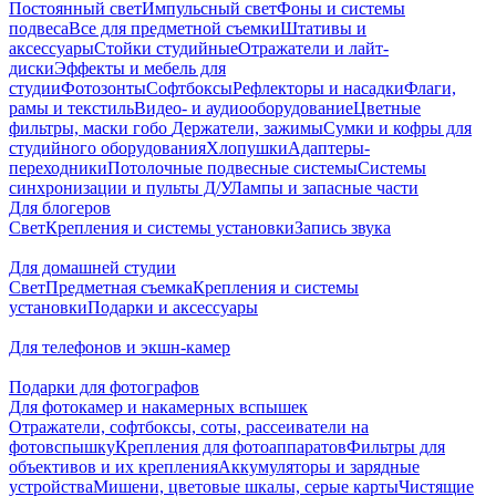
Постоянный свет
Импульсный свет
Фоны и системы
подвеса
Все для предметной съемки
Штативы и
аксессуары
Стойки студийные
Отражатели и лайт-
диски
Эффекты и мебель для
студии
Фотозонты
Софтбоксы
Рефлекторы и насадки
Флаги,
рамы и текстиль
Видео- и аудиооборудование
Цветные
фильтры, маски гобо
Держатели, зажимы
Сумки и кофры для
студийного оборудования
Хлопушки
Адаптеры-
переходники
Потолочные подвесные системы
Системы
синхронизации и пульты Д/У
Лампы и запасные части
Для блогеров
Свет
Крепления и системы установки
Запись звука
Для домашней студии
Свет
Предметная съемка
Крепления и системы
установки
Подарки и аксессуары
Для телефонов и экшн-камер
Подарки для фотографов
Для фотокамер и накамерных вспышек
Отражатели, софтбоксы, соты, рассеиватели на
фотовспышку
Крепления для фотоаппаратов
Фильтры для
объективов и их крепления
Аккумуляторы и зарядные
устройства
Мишени, цветовые шкалы, серые карты
Чистящие