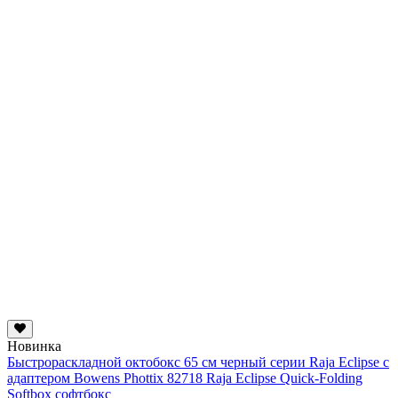
Новинка
Быстрораскладной октобокс 65 см черный серии Raja Eclipse с
адаптером Bowens Phottix 82718 Raja Eclipse Quick-Folding
Softbox софтбокс