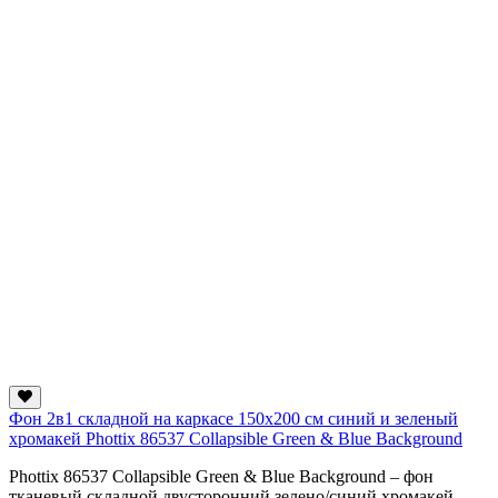
Фон 2в1 складной на каркасе 150х200 см синий и зеленый
хромакей Phottix 86537 Collapsible Green & Blue Background
Phottix 86537 Collapsible Green & Blue Background – фон
тканевый складной двусторонний зелено/синий хромакей -