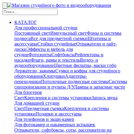
КАТАЛОГ
Для профессиональной студии
Постоянный свет
Импульсный свет
Фоны и системы
подвеса
Все для предметной съемки
Штативы и
аксессуары
Стойки студийные
Отражатели и лайт-
диски
Эффекты и мебель для
студии
Фотозонты
Софтбоксы
Рефлекторы и
насадки
Флаги, рамы и текстиль
Видео- и
аудиооборудование
Цветные фильтры, маски гобо
Держатели, зажимы
Сумки и кофры для студийного
оборудования
Хлопушки
Адаптеры-
переходники
Потолочные подвесные системы
Системы
синхронизации и пульты Д/У
Лампы и запасные части
Для блогеров
Свет
Крепления и системы установки
Запись звука
Для домашней студии
Свет
Предметная съемка
Крепления и системы
установки
Подарки и аксессуары
Для телефонов и экшн-камер
Для фотокамер и накамерных вспышек
Отражатели, софтбоксы, соты, рассеиватели на