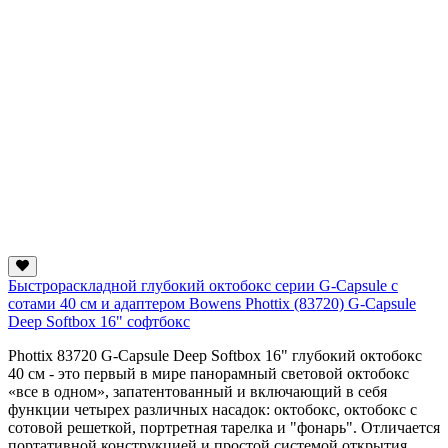
Быстрораскладной глубокий октобокс серии G-Capsule с
сотами 40 см и адаптером Bowens Phottix (83720) G-Capsule
Deep Softbox 16" софтбокс
Phottix 83720 G-Capsule Deep Softbox 16" глубокий октобокс
40 см - это первый в мире панорамный световой октобокс
«все в одном», запатентованный и включающий в себя
функции четырех различных насадок: октобокс, октобокс с
сотовой решеткой, портретная тарелка и "фонарь".
Отличается
портативной конструкцией и простой системой открытия