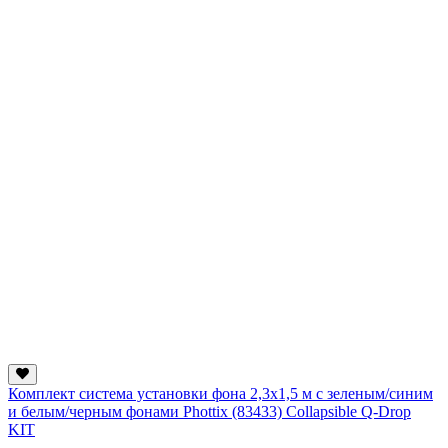
Комплект система установки фона 2,3х1,5 м с зеленым/синим
и белым/черным фонами Phottix (83433) Collapsible Q-Drop
KIT