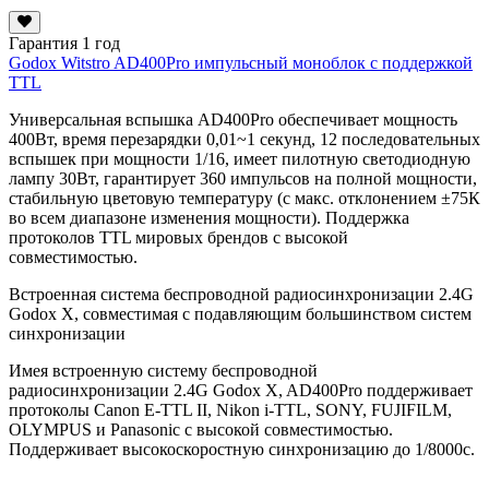
Гарантия 1 год
Godox Witstro AD400Pro импульсный моноблок с поддержкой
TTL
Универсальная вспышка AD400Pro обеспечивает мощность
400Вт, время перезарядки 0,01~1 секунд, 12 последовательных
вспышек при мощности 1/16, имеет пилотную светодиодную
лампу 30Вт, гарантирует 360 импульсов на полной мощности,
стабильную цветовую температуру (с макс. отклонением ±75К
во всем диапазоне изменения мощности). Поддержка
протоколов TTL мировых брендов с высокой
совместимостью.
Встроенная система беспроводной радиосинхронизации 2.4G
Godox X, совместимая с подавляющим большинством систем
синхронизации
Имея встроенную систему беспроводной
радиосинхронизации 2.4G Godox X, AD400Pro поддерживает
протоколы Canon E-TTL II, Nikon i-TTL, SONY, FUJIFILM,
OLYMPUS и Panasonic с высокой совместимостью.
Поддерживает высокоскоростную синхронизацию до 1/8000с.
...