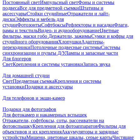
Постоянный свет
Импульсный свет
Фоны и системы
подвеса
Все для предметной съемки
Штативы и
аксессуары
Стойки студийные
Отражатели и лайт-
диски
Эффекты и мебель для
студии
Фотозонты
Софтбоксы
Рефлекторы и насадки
Флаги,
рамы и текстиль
Видео- и аудиооборудование
Цветные
фильтры, маски гобо
Держатели, зажимы
Сумки и кофры для
студийного оборудования
Хлопушки
Адаптеры-
переходники
Потолочные подвесные системы
Системы
синхронизации и пульты Д/У
Лампы и запасные части
Для блогеров
Свет
Крепления и системы установки
Запись звука
Для домашней студии
Свет
Предметная съемка
Крепления и системы
установки
Подарки и аксессуары
Для телефонов и экшн-камер
Подарки для фотографов
Для фотокамер и накамерных вспышек
Отражатели, софтбоксы, соты, рассеиватели на
фотовспышку
Крепления для фотоаппаратов
Фильтры для
объективов и их крепления
Аккумуляторы и зарядные
устройства
Мишени, цветовые шкалы, серые карты
Чистящие