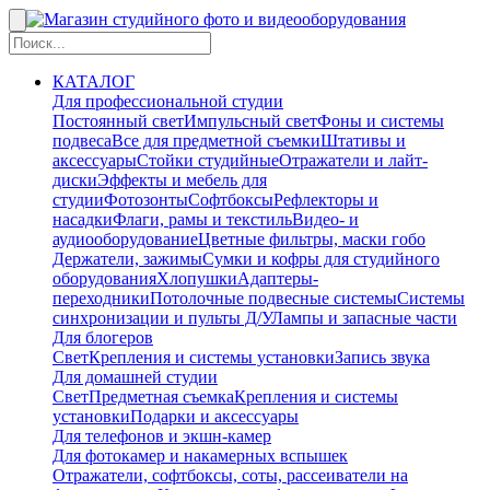
КАТАЛОГ
Для профессиональной студии
Постоянный свет
Импульсный свет
Фоны и системы
подвеса
Все для предметной съемки
Штативы и
аксессуары
Стойки студийные
Отражатели и лайт-
диски
Эффекты и мебель для
студии
Фотозонты
Софтбоксы
Рефлекторы и
насадки
Флаги, рамы и текстиль
Видео- и
аудиооборудование
Цветные фильтры, маски гобо
Держатели, зажимы
Сумки и кофры для студийного
оборудования
Хлопушки
Адаптеры-
переходники
Потолочные подвесные системы
Системы
синхронизации и пульты Д/У
Лампы и запасные части
Для блогеров
Свет
Крепления и системы установки
Запись звука
Для домашней студии
Свет
Предметная съемка
Крепления и системы
установки
Подарки и аксессуары
Для телефонов и экшн-камер
Для фотокамер и накамерных вспышек
Отражатели, софтбоксы, соты, рассеиватели на