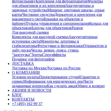
фотовспышку
Крепления для фотоаппаратов
Фильтры
для объективов и их крепления
Аккумуляторы и
зарядные устройства
Мишени, цветовые шкалы, серые
карты
Чистящие средства
Держатели и крепления для
накамерного света
Крышки на объектив и
байонет
Пульты управления и синхронизация
Кольца для
объективов
Бленды для объективов
Разное
Для выездной съемки
Комплекты для выездной съемки
Аккумуляторные
источники света
Моноподы, штативы и
стабилизаторы
Фотосумки и фоторюкзаки
Отражатели и
лайт-диски
Чехлы, ремни, пояса, сумки,
"разгрузка"
Зонты
Спецэффекты
Подарки для фотографов
ДОСТАВКА
Доставка по Москве
Доставка по России
О КОМПАНИИ
Условия оплаты
Проектирование студий
Гарантии и
сервис
Информация для юридических лиц
Часто
задаваемые вопросы
Как сделать заказ
Обмен и возврат
АКЦИИ И НОВОСТИ
БЛОГ
КОНТАКТЫ
+7 (495) 162 99 37