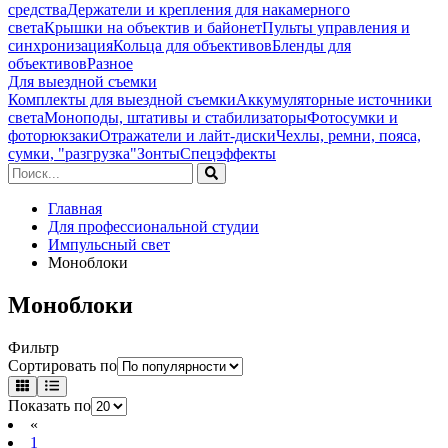
средства
Держатели и крепления для накамерного
света
Крышки на объектив и байонет
Пульты управления и
синхронизация
Кольца для объективов
Бленды для
объективов
Разное
Для выездной съемки
Комплекты для выездной съемки
Аккумуляторные источники
света
Моноподы, штативы и стабилизаторы
Фотосумки и
фоторюкзаки
Отражатели и лайт-диски
Чехлы, ремни, пояса,
сумки, "разгрузка"
Зонты
Спецэффекты
Главная
Для профессиональной студии
Импульсный свет
Моноблоки
Моноблоки
Фильтр
Сортировать по
Показать по
«
1