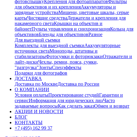
фотовспышку
Крепления для фотоаппаратов
Фильтры
для объективов и их крепления
Аккумуляторы и
зарядные устройства
Мишени, цветовые шкалы, серые
карты
Чистящие средства
Держатели и крепления для
накамерного света
Крышки на объектив и
байонет
Пульты управления и синхронизация
Кольца для
объективов
Бленды для объективов
Разное
Для выездной съемки
Комплекты для выездной съемки
Аккумуляторные
источники света
Моноподы, штативы и
стабилизаторы
Фотосумки и фоторюкзаки
Отражатели и
лайт-диски
Чехлы, ремни, пояса, сумки,
"разгрузка"
Зонты
Спецэффекты
Подарки для фотографов
ДОСТАВКА
Доставка по Москве
Доставка по России
О КОМПАНИИ
Условия оплаты
Проектирование студий
Гарантии и
сервис
Информация для юридических лиц
Часто
задаваемые вопросы
Как сделать заказ
Обмен и возврат
АКЦИИ И НОВОСТИ
БЛОГ
КОНТАКТЫ
+7 (495) 162 99 37