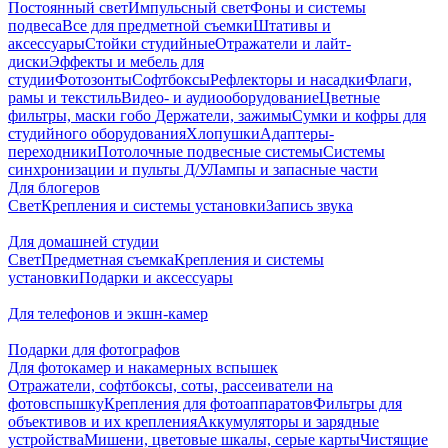
Постоянный свет
Импульсный свет
Фоны и системы
подвеса
Все для предметной съемки
Штативы и
аксессуары
Стойки студийные
Отражатели и лайт-
диски
Эффекты и мебель для
студии
Фотозонты
Софтбоксы
Рефлекторы и насадки
Флаги,
рамы и текстиль
Видео- и аудиооборудование
Цветные
фильтры, маски гобо
Держатели, зажимы
Сумки и кофры для
студийного оборудования
Хлопушки
Адаптеры-
переходники
Потолочные подвесные системы
Системы
синхронизации и пульты Д/У
Лампы и запасные части
Для блогеров
Свет
Крепления и системы установки
Запись звука
Для домашней студии
Свет
Предметная съемка
Крепления и системы
установки
Подарки и аксессуары
Для телефонов и экшн-камер
Подарки для фотографов
Для фотокамер и накамерных вспышек
Отражатели, софтбоксы, соты, рассеиватели на
фотовспышку
Крепления для фотоаппаратов
Фильтры для
объективов и их крепления
Аккумуляторы и зарядные
устройства
Мишени, цветовые шкалы, серые карты
Чистящие