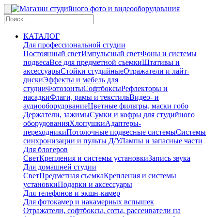
КАТАЛОГ
Для профессиональной студии
Постоянный свет
Импульсный свет
Фоны и системы
подвеса
Все для предметной съемки
Штативы и
аксессуары
Стойки студийные
Отражатели и лайт-
диски
Эффекты и мебель для
студии
Фотозонты
Софтбоксы
Рефлекторы и
насадки
Флаги, рамы и текстиль
Видео- и
аудиооборудование
Цветные фильтры, маски гобо
Держатели, зажимы
Сумки и кофры для студийного
оборудования
Хлопушки
Адаптеры-
переходники
Потолочные подвесные системы
Системы
синхронизации и пульты Д/У
Лампы и запасные части
Для блогеров
Свет
Крепления и системы установки
Запись звука
Для домашней студии
Свет
Предметная съемка
Крепления и системы
установки
Подарки и аксессуары
Для телефонов и экшн-камер
Для фотокамер и накамерных вспышек
Отражатели, софтбоксы, соты, рассеиватели на