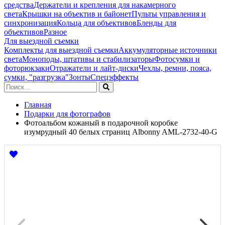
средства
Держатели и крепления для накамерного
света
Крышки на объектив и байонет
Пульты управления и
синхронизация
Кольца для объективов
Бленды для
объективов
Разное
Для выездной съемки
Комплекты для выездной съемки
Аккумуляторные источники
света
Моноподы, штативы и стабилизаторы
Фотосумки и
фоторюкзаки
Отражатели и лайт-диски
Чехлы, ремни, пояса,
сумки, "разгрузка"
Зонты
Спецэффекты
Главная
Подарки для фотографов
Фотоальбом кожаный в подарочной коробке
изумрудный 40 белых страниц Albonny AML-2732-40-G