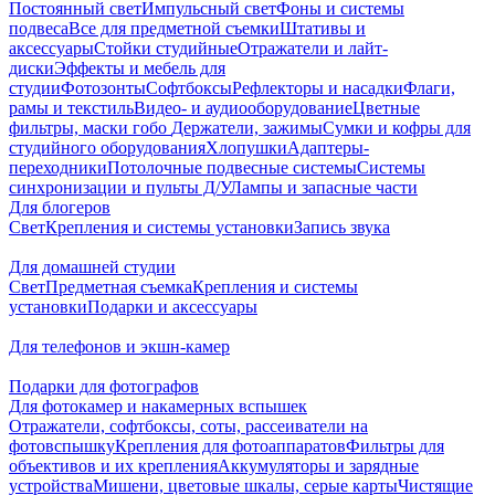
Постоянный свет
Импульсный свет
Фоны и системы
подвеса
Все для предметной съемки
Штативы и
аксессуары
Стойки студийные
Отражатели и лайт-
диски
Эффекты и мебель для
студии
Фотозонты
Софтбоксы
Рефлекторы и насадки
Флаги,
рамы и текстиль
Видео- и аудиооборудование
Цветные
фильтры, маски гобо
Держатели, зажимы
Сумки и кофры для
студийного оборудования
Хлопушки
Адаптеры-
переходники
Потолочные подвесные системы
Системы
синхронизации и пульты Д/У
Лампы и запасные части
Для блогеров
Свет
Крепления и системы установки
Запись звука
Для домашней студии
Свет
Предметная съемка
Крепления и системы
установки
Подарки и аксессуары
Для телефонов и экшн-камер
Подарки для фотографов
Для фотокамер и накамерных вспышек
Отражатели, софтбоксы, соты, рассеиватели на
фотовспышку
Крепления для фотоаппаратов
Фильтры для
объективов и их крепления
Аккумуляторы и зарядные
устройства
Мишени, цветовые шкалы, серые карты
Чистящие