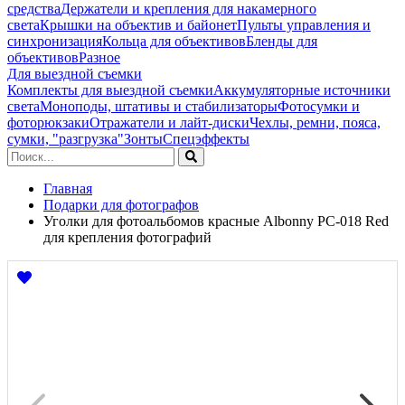
средства
Держатели и крепления для накамерного
света
Крышки на объектив и байонет
Пульты управления и
синхронизация
Кольца для объективов
Бленды для
объективов
Разное
Для выездной съемки
Комплекты для выездной съемки
Аккумуляторные источники
света
Моноподы, штативы и стабилизаторы
Фотосумки и
фоторюкзаки
Отражатели и лайт-диски
Чехлы, ремни, пояса,
сумки, "разгрузка"
Зонты
Спецэффекты
Главная
Подарки для фотографов
Уголки для фотоальбомов красные Albonny PC-018 Red
для крепления фотографий