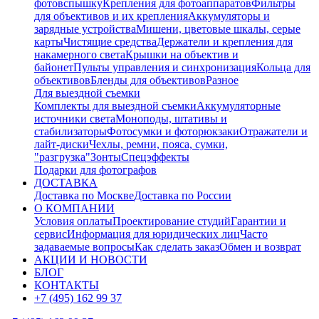
фотовспышку
Крепления для фотоаппаратов
Фильтры
для объективов и их крепления
Аккумуляторы и
зарядные устройства
Мишени, цветовые шкалы, серые
карты
Чистящие средства
Держатели и крепления для
накамерного света
Крышки на объектив и
байонет
Пульты управления и синхронизация
Кольца для
объективов
Бленды для объективов
Разное
Для выездной съемки
Комплекты для выездной съемки
Аккумуляторные
источники света
Моноподы, штативы и
стабилизаторы
Фотосумки и фоторюкзаки
Отражатели и
лайт-диски
Чехлы, ремни, пояса, сумки,
"разгрузка"
Зонты
Спецэффекты
Подарки для фотографов
ДОСТАВКА
Доставка по Москве
Доставка по России
О КОМПАНИИ
Условия оплаты
Проектирование студий
Гарантии и
сервис
Информация для юридических лиц
Часто
задаваемые вопросы
Как сделать заказ
Обмен и возврат
АКЦИИ И НОВОСТИ
БЛОГ
КОНТАКТЫ
+7 (495) 162 99 37