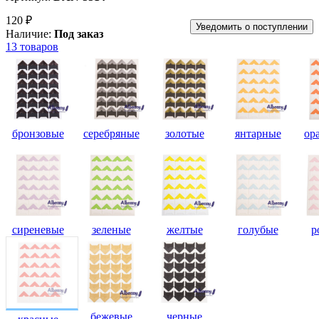
120 ₽
Уведомить о поступлении
Наличие:
Под заказ
13 товаров
бронзовые
серебряные
золотые
янтарные
ор
сиреневые
зеленые
желтые
голубые
р
бежевые
черные