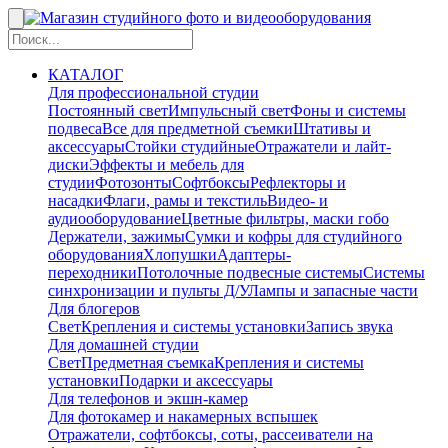
КАТАЛОГ
Для профессиональной студии
Постоянный свет
Импульсный свет
Фоны и системы
подвеса
Все для предметной съемки
Штативы и
аксессуары
Стойки студийные
Отражатели и лайт-
диски
Эффекты и мебель для
студии
Фотозонты
Софтбоксы
Рефлекторы и
насадки
Флаги, рамы и текстиль
Видео- и
аудиооборудование
Цветные фильтры, маски гобо
Держатели, зажимы
Сумки и кофры для студийного
оборудования
Хлопушки
Адаптеры-
переходники
Потолочные подвесные системы
Системы
синхронизации и пульты Д/У
Лампы и запасные части
Для блогеров
Свет
Крепления и системы установки
Запись звука
Для домашней студии
Свет
Предметная съемка
Крепления и системы
установки
Подарки и аксессуары
Для телефонов и экшн-камер
Для фотокамер и накамерных вспышек
Отражатели, софтбоксы, соты, рассеиватели на