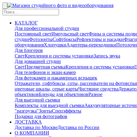
КАТАЛОГ
Для профессиональной студии
Постоянный свет
Импульсный свет
Фоны и системы подв
студии
Фотозонты
Софтбоксы
Рефлекторы и насадки
Флаги
оборудования
Хлопушки
Адаптеры-переходники
Потолочн
Для блогеров
Свет
Крепления и системы установки
Запись звука
Для домашней студии
Свет
Предметная съемка
Крепления и системы установки
П
Для телефонов и экшн-камер
Для фотокамер и накамерных вспышек
Отражатели, софтбоксы, соты, рассеиватели на фотовсп
цветовые шкалы, серые карты
Чистящие средства
Держател
объективов
Бленды для объективов
Разное
Для выездной съемки
Комплекты для выездной съемки
Аккумуляторные источн
"разгрузка"
Зонты
Спецэффекты
Подарки для фотографов
ДОСТАВКА
Доставка по Москве
Доставка по России
О КОМПАНИИ