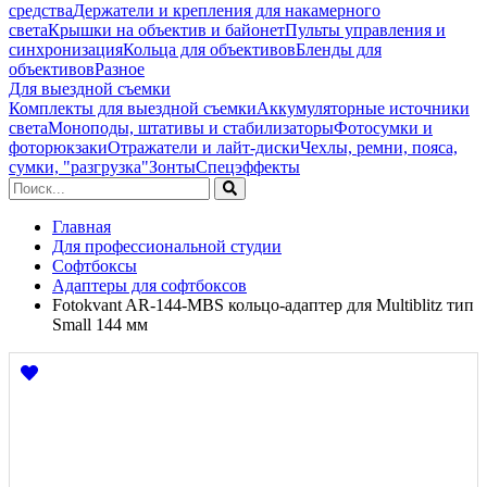
средства
Держатели и крепления для накамерного
света
Крышки на объектив и байонет
Пульты управления и
синхронизация
Кольца для объективов
Бленды для
объективов
Разное
Для выездной съемки
Комплекты для выездной съемки
Аккумуляторные источники
света
Моноподы, штативы и стабилизаторы
Фотосумки и
фоторюкзаки
Отражатели и лайт-диски
Чехлы, ремни, пояса,
сумки, "разгрузка"
Зонты
Спецэффекты
Главная
Для профессиональной студии
Софтбоксы
Адаптеры для софтбоксов
Fotokvant AR-144-MBS кольцо-адаптер для Multiblitz тип
Small 144 мм