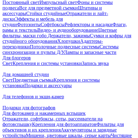
Постоянный свет
Импульсный свет
Фоны и системы
подвеса
Все для предметной съемки
Штативы и
аксессуары
Стойки студийные
Отражатели и лайт-
диски
Эффекты и мебель для
студии
Фотозонты
Софтбоксы
Рефлекторы и насадки
Флаги,
рамы и текстиль
Видео- и аудиооборудование
Цветные
фильтры, маски гобо
Держатели, зажимы
Сумки и кофры для
студийного оборудования
Хлопушки
Адаптеры-
переходники
Потолочные подвесные системы
Системы
синхронизации и пульты Д/У
Лампы и запасные части
Для блогеров
Свет
Крепления и системы установки
Запись звука
Для домашней студии
Свет
Предметная съемка
Крепления и системы
установки
Подарки и аксессуары
Для телефонов и экшн-камер
Подарки для фотографов
Для фотокамер и накамерных вспышек
Отражатели, софтбоксы, соты, рассеиватели на
фотовспышку
Крепления для фотоаппаратов
Фильтры для
объективов и их крепления
Аккумуляторы и зарядные
устройства
Мишени, цветовые шкалы, серые карты
Чистящие