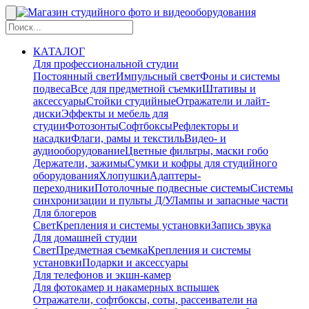
КАТАЛОГ
Для профессиональной студии
Постоянный свет
Импульсный свет
Фоны и системы
подвеса
Все для предметной съемки
Штативы и
аксессуары
Стойки студийные
Отражатели и лайт-
диски
Эффекты и мебель для
студии
Фотозонты
Софтбоксы
Рефлекторы и
насадки
Флаги, рамы и текстиль
Видео- и
аудиооборудование
Цветные фильтры, маски гобо
Держатели, зажимы
Сумки и кофры для студийного
оборудования
Хлопушки
Адаптеры-
переходники
Потолочные подвесные системы
Системы
синхронизации и пульты Д/У
Лампы и запасные части
Для блогеров
Свет
Крепления и системы установки
Запись звука
Для домашней студии
Свет
Предметная съемка
Крепления и системы
установки
Подарки и аксессуары
Для телефонов и экшн-камер
Для фотокамер и накамерных вспышек
Отражатели, софтбоксы, соты, рассеиватели на