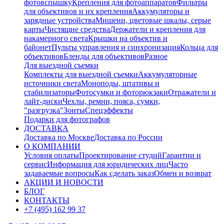
фотовспышку
Крепления для фотоаппаратов
Фильтры
для объективов и их крепления
Аккумуляторы и
зарядные устройства
Мишени, цветовые шкалы, серые
карты
Чистящие средства
Держатели и крепления для
накамерного света
Крышки на объектив и
байонет
Пульты управления и синхронизация
Кольца для
объективов
Бленды для объективов
Разное
Для выездной съемки
Комплекты для выездной съемки
Аккумуляторные
источники света
Моноподы, штативы и
стабилизаторы
Фотосумки и фоторюкзаки
Отражатели и
лайт-диски
Чехлы, ремни, пояса, сумки,
"разгрузка"
Зонты
Спецэффекты
Подарки для фотографов
ДОСТАВКА
Доставка по Москве
Доставка по России
О КОМПАНИИ
Условия оплаты
Проектирование студий
Гарантии и
сервис
Информация для юридических лиц
Часто
задаваемые вопросы
Как сделать заказ
Обмен и возврат
АКЦИИ И НОВОСТИ
БЛОГ
КОНТАКТЫ
+7 (495) 162 99 37