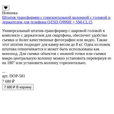
Новинка
Штатив трансформер с горизонтальной колонной с головой и
держателем для телефона QZSD Q999H + SM-CL15
Универсальный штатив-трансформер с шаровой головой в
комплекте с держателем для смартфона, обеспечит удобство
съемки и более качественные фотографии или видео. Также
этот штатив подходит для камер весом до 8 кг. Одна из ножек
штатива отвинчивается и может быть использована как
монопод. Для съемки объектов с нижней точки или съемки
макро
центральную колонну можно установить перевернув ее
на 180° или установить колонну горизонтально.
...
арт. DOP-581
7 680 ₽
7 680 ₽
В корзину