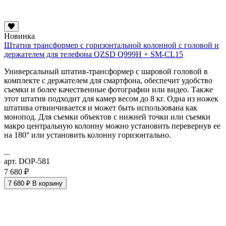
Новинка
Штатив трансформер с горизонтальной колонной с головой и
держателем для телефона QZSD Q999H + SM-CL15
Универсальный штатив-трансформер с шаровой головой в
комплекте с держателем для смартфона, обеспечит удобство
съемки и более качественные фотографии или видео. Также
этот штатив подходит для камер весом до 8 кг. Одна из ножек
штатива отвинчивается и может быть использована как
монопод. Для съемки объектов с нижней точки или съемки
макро
центральную колонну можно установить перевернув ее
на 180° или установить колонну горизонтально.
...
арт. DOP-581
7 680 ₽
7 680 ₽
В корзину