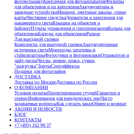
фотовспышку
Крепления для фотоаппаратов
Фильтры
для объективов и их крепления
Аккумуляторы и
зарядные устройства
Мишени, цветовые шкалы, серые
карты
Чистящие средства
Держатели и крепления для
накамерного света
Крышки на объектив и
байонет
Пульты управления и синхронизация
Кольца для
объективов
Бленды для объективов
Разное
Для выездной съемки
Комплекты для выездной съемки
Аккумуляторные
источники света
Моноподы, штативы и
стабилизаторы
Фотосумки и фоторюкзаки
Отражатели и
лайт-диски
Чехлы, ремни, пояса, сумки,
"разгрузка"
Зонты
Спецэффекты
Подарки для фотографов
ДОСТАВКА
Доставка по Москве
Доставка по России
О КОМПАНИИ
Условия оплаты
Проектирование студий
Гарантии и
сервис
Информация для юридических лиц
Часто
задаваемые вопросы
Как сделать заказ
Обмен и возврат
АКЦИИ И НОВОСТИ
БЛОГ
КОНТАКТЫ
+7 (495) 162 99 37