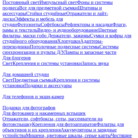
Постоянный свет
Импульсный свет
Фоны и системы
подвеса
Все для предметной съемки
Штативы и
аксессуары
Стойки студийные
Отражатели и лайт-
диски
Эффекты и мебель для
студии
Фотозонты
Софтбоксы
Рефлекторы и насадки
Флаги,
рамы и текстиль
Видео- и аудиооборудование
Цветные
фильтры, маски гобо
Держатели, зажимы
Сумки и кофры для
студийного оборудования
Хлопушки
Адаптеры-
переходники
Потолочные подвесные системы
Системы
синхронизации и пульты Д/У
Лампы и запасные части
Для блогеров
Свет
Крепления и системы установки
Запись звука
Для домашней студии
Свет
Предметная съемка
Крепления и системы
установки
Подарки и аксессуары
Для телефонов и экшн-камер
Подарки для фотографов
Для фотокамер и накамерных вспышек
Отражатели, софтбоксы, соты, рассеиватели на
фотовспышку
Крепления для фотоаппаратов
Фильтры для
объективов и их крепления
Аккумуляторы и зарядные
устройства
Мишени, цветовые шкалы, серые карты
Чистящие