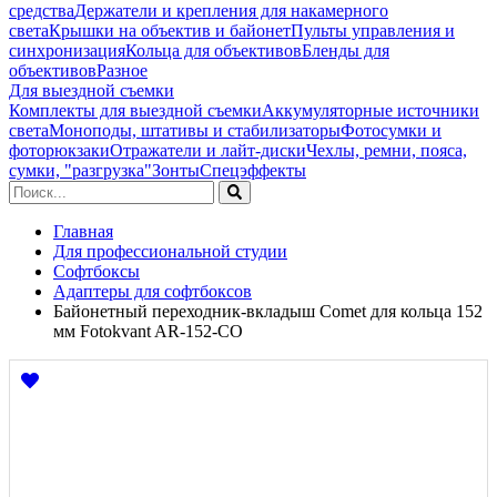
средства
Держатели и крепления для накамерного
света
Крышки на объектив и байонет
Пульты управления и
синхронизация
Кольца для объективов
Бленды для
объективов
Разное
Для выездной съемки
Комплекты для выездной съемки
Аккумуляторные источники
света
Моноподы, штативы и стабилизаторы
Фотосумки и
фоторюкзаки
Отражатели и лайт-диски
Чехлы, ремни, пояса,
сумки, "разгрузка"
Зонты
Спецэффекты
Главная
Для профессиональной студии
Софтбоксы
Адаптеры для софтбоксов
Байонетный переходник-вкладыш Comet для кольца 152
мм Fotokvant AR-152-CO