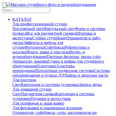
КАТАЛОГ
Для профессиональной студии
Постоянный свет
Импульсный свет
Фоны и системы
подвеса
Все для предметной съемки
Штативы и
аксессуары
Стойки студийные
Отражатели и лайт-
диски
Эффекты и мебель для
студии
Фотозонты
Софтбоксы
Рефлекторы и
насадки
Флаги, рамы и текстиль
Видео- и
аудиооборудование
Цветные фильтры, маски гобо
Держатели, зажимы
Сумки и кофры для студийного
оборудования
Хлопушки
Адаптеры-
переходники
Потолочные подвесные системы
Системы
синхронизации и пульты Д/У
Лампы и запасные части
Для блогеров
Свет
Крепления и системы установки
Запись звука
Для домашней студии
Свет
Предметная съемка
Крепления и системы
установки
Подарки и аксессуары
Для телефонов и экшн-камер
Для фотокамер и накамерных вспышек
Отражатели, софтбоксы, соты, рассеиватели на