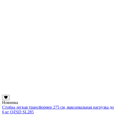
Новинка
Стойка легкая трансформер 275 см, максимальная нагрузка до
6 кг QZSD SL285