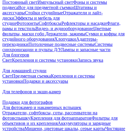
Постоянный свет
Импульсный свет
Фоны и системы
подвеса
Все для предметной съемки
Штативы и
аксессуары
Стойки студийные
Отражатели и лайт-
диски
Эффекты и мебель для
студии
Фотозонты
Софтбоксы
Рефлекторы и насадки
Флаги,
рамы и текстиль
Видео- и аудиооборудование
Цветные
фильтры, маски гобо
Держатели, зажимы
Сумки и кофры для
студийного оборудования
Хлопушки
Адаптеры-
переходники
Потолочные подвесные системы
Системы
синхронизации и пульты Д/У
Лампы и запасные части
Для блогеров
Свет
Крепления и системы установки
Запись звука
Для домашней студии
Свет
Предметная съемка
Крепления и системы
установки
Подарки и аксессуары
Для телефонов и экшн-камер
Подарки для фотографов
Для фотокамер и накамерных вспышек
Отражатели, софтбоксы, соты, рассеиватели на
фотовспышку
Крепления для фотоаппаратов
Фильтры для
объективов и их крепления
Аккумуляторы и зарядные
устройства
Мишени, цветовые шкалы, серые карты
Чистящие