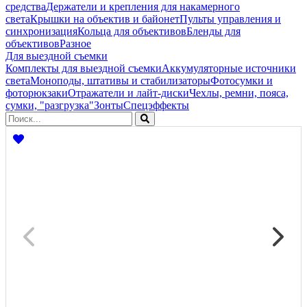
средства
Держатели и крепления для накамерного
света
Крышки на объектив и байонет
Пульты управления и
синхронизация
Кольца для объективов
Бленды для
объективов
Разное
Для выездной съемки
Комплекты для выездной съемки
Аккумуляторные источники
света
Моноподы, штативы и стабилизаторы
Фотосумки и
фоторюкзаки
Отражатели и лайт-диски
Чехлы, ремни, пояса,
сумки, "разгрузка"
Зонты
Спецэффекты