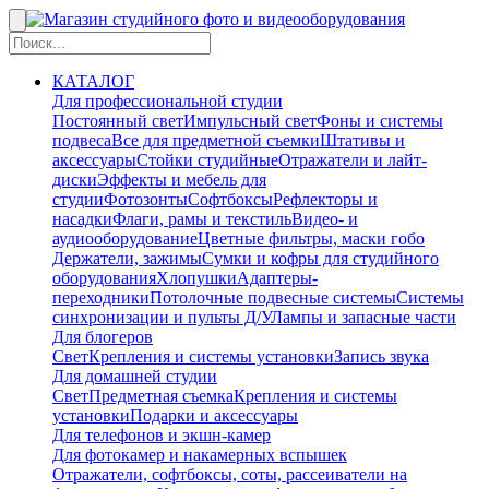
КАТАЛОГ
Для профессиональной студии
Постоянный свет
Импульсный свет
Фоны и системы
подвеса
Все для предметной съемки
Штативы и
аксессуары
Стойки студийные
Отражатели и лайт-
диски
Эффекты и мебель для
студии
Фотозонты
Софтбоксы
Рефлекторы и
насадки
Флаги, рамы и текстиль
Видео- и
аудиооборудование
Цветные фильтры, маски гобо
Держатели, зажимы
Сумки и кофры для студийного
оборудования
Хлопушки
Адаптеры-
переходники
Потолочные подвесные системы
Системы
синхронизации и пульты Д/У
Лампы и запасные части
Для блогеров
Свет
Крепления и системы установки
Запись звука
Для домашней студии
Свет
Предметная съемка
Крепления и системы
установки
Подарки и аксессуары
Для телефонов и экшн-камер
Для фотокамер и накамерных вспышек
Отражатели, софтбоксы, соты, рассеиватели на