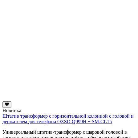
Новинка
Штатив трансформер с горизонтальной колонной с головой и
держателем для телефона QZSD Q999H + SM-CL15
Универсальный штатив-трансформер с шаровой головой в
комплекте с держателем для смартфона, обеспечит удобство