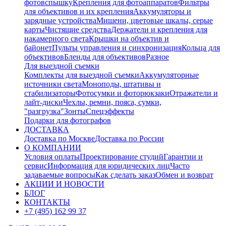
фотовспышку
Крепления для фотоаппаратов
Фильтры
для объективов и их крепления
Аккумуляторы и
зарядные устройства
Мишени, цветовые шкалы, серые
карты
Чистящие средства
Держатели и крепления для
накамерного света
Крышки на объектив и
байонет
Пульты управления и синхронизация
Кольца для
объективов
Бленды для объективов
Разное
Для выездной съемки
Комплекты для выездной съемки
Аккумуляторные
источники света
Моноподы, штативы и
стабилизаторы
Фотосумки и фоторюкзаки
Отражатели и
лайт-диски
Чехлы, ремни, пояса, сумки,
"разгрузка"
Зонты
Спецэффекты
Подарки для фотографов
ДОСТАВКА
Доставка по Москве
Доставка по России
О КОМПАНИИ
Условия оплаты
Проектирование студий
Гарантии и
сервис
Информация для юридических лиц
Часто
задаваемые вопросы
Как сделать заказ
Обмен и возврат
АКЦИИ И НОВОСТИ
БЛОГ
КОНТАКТЫ
+7 (495) 162 99 37