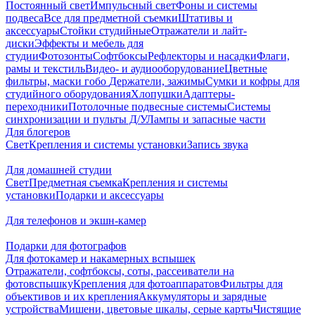
Постоянный свет
Импульсный свет
Фоны и системы
подвеса
Все для предметной съемки
Штативы и
аксессуары
Стойки студийные
Отражатели и лайт-
диски
Эффекты и мебель для
студии
Фотозонты
Софтбоксы
Рефлекторы и насадки
Флаги,
рамы и текстиль
Видео- и аудиооборудование
Цветные
фильтры, маски гобо
Держатели, зажимы
Сумки и кофры для
студийного оборудования
Хлопушки
Адаптеры-
переходники
Потолочные подвесные системы
Системы
синхронизации и пульты Д/У
Лампы и запасные части
Для блогеров
Свет
Крепления и системы установки
Запись звука
Для домашней студии
Свет
Предметная съемка
Крепления и системы
установки
Подарки и аксессуары
Для телефонов и экшн-камер
Подарки для фотографов
Для фотокамер и накамерных вспышек
Отражатели, софтбоксы, соты, рассеиватели на
фотовспышку
Крепления для фотоаппаратов
Фильтры для
объективов и их крепления
Аккумуляторы и зарядные
устройства
Мишени, цветовые шкалы, серые карты
Чистящие