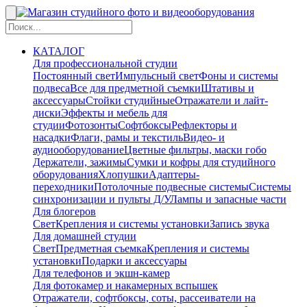
КАТАЛОГ
Для профессиональной студии
Постоянный свет
Импульсный свет
Фоны и системы
подвеса
Все для предметной съемки
Штативы и
аксессуары
Стойки студийные
Отражатели и лайт-
диски
Эффекты и мебель для
студии
Фотозонты
Софтбоксы
Рефлекторы и
насадки
Флаги, рамы и текстиль
Видео- и
аудиооборудование
Цветные фильтры, маски гобо
Держатели, зажимы
Сумки и кофры для студийного
оборудования
Хлопушки
Адаптеры-
переходники
Потолочные подвесные системы
Системы
синхронизации и пульты Д/У
Лампы и запасные части
Для блогеров
Свет
Крепления и системы установки
Запись звука
Для домашней студии
Свет
Предметная съемка
Крепления и системы
установки
Подарки и аксессуары
Для телефонов и экшн-камер
Для фотокамер и накамерных вспышек
Отражатели, софтбоксы, соты, рассеиватели на