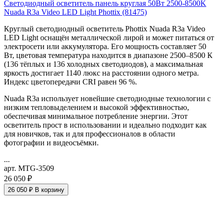
Светодиодный осветитель панель круглая 50Вт 2500-8500K
Nuada R3a Video LED Light Phottix (81475)
Круглый светодиодный осветитель Phottix Nuada R3a Video
LED Light оснащён металлической лирой и может питаться от
электросети или аккумулятора. Его мощность составляет 50
Вт, цветовая температура находится в диапазоне 2500–8500 К
(136 тёплых и 136 холодных светодиодов), а максимальная
яркость достигает 1140 люкс на расстоянии одного метра.
Индекс цветопередачи CRI равен 96 %.
Nuada R3a использует новейшие светодиодные технологии с
низким тепловыделением и высокой эффективностью,
обеспечивая минимальное потребление энергии. Этот
осветитель прост в использовании и идеально подходит как
для новичков, так и для профессионалов в области
фотографии и видеосъёмки.
...
арт. MTG-3509
26 050 ₽
26 050 ₽
В корзину