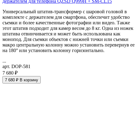
держателем для телефона QZSD Q999H + SM-CL15
Универсальный штатив-трансформер с шаровой головой в
комплекте с держателем для смартфона, обеспечит удобство
съемки и более качественные фотографии или видео. Также
этот штатив подходит для камер весом до 8 кг. Одна из ножек
штатива отвинчивается и может быть использована как
монопод. Для съемки объектов с нижней точки или съемки
макро
центральную колонну можно установить перевернув ее
на 180° или установить колонну горизонтально.
...
арт. DOP-581
7 680 ₽
7 680 ₽
В корзину