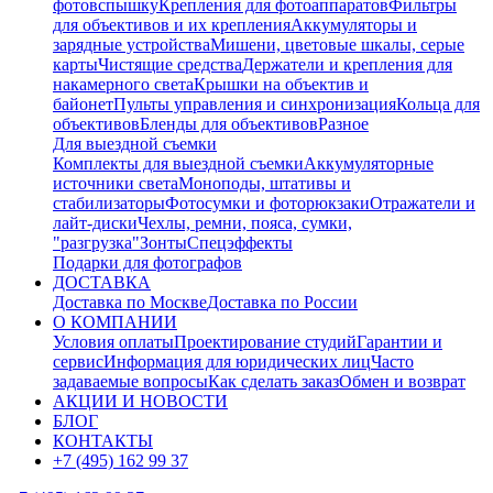
фотовспышку
Крепления для фотоаппаратов
Фильтры
для объективов и их крепления
Аккумуляторы и
зарядные устройства
Мишени, цветовые шкалы, серые
карты
Чистящие средства
Держатели и крепления для
накамерного света
Крышки на объектив и
байонет
Пульты управления и синхронизация
Кольца для
объективов
Бленды для объективов
Разное
Для выездной съемки
Комплекты для выездной съемки
Аккумуляторные
источники света
Моноподы, штативы и
стабилизаторы
Фотосумки и фоторюкзаки
Отражатели и
лайт-диски
Чехлы, ремни, пояса, сумки,
"разгрузка"
Зонты
Спецэффекты
Подарки для фотографов
ДОСТАВКА
Доставка по Москве
Доставка по России
О КОМПАНИИ
Условия оплаты
Проектирование студий
Гарантии и
сервис
Информация для юридических лиц
Часто
задаваемые вопросы
Как сделать заказ
Обмен и возврат
АКЦИИ И НОВОСТИ
БЛОГ
КОНТАКТЫ
+7 (495) 162 99 37