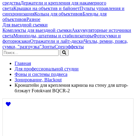
средства
Держатели и крепления для накамерного
света
Крышки на объектив и байонет
Пульты управления и
синхронизация
Кольца для объективов
Бленды для
объективов
Разное
Для выездной съемки
Комплекты для выездной съемки
Аккумуляторные источники
света
Моноподы, штативы и стабилизаторы
Фотосумки и
фоторюкзаки
Отражатели и лайт-диски
Чехлы, ремни, пояса,
сумки, "разгрузка"
Зонты
Спецэффекты
Главная
Для профессиональной студии
Фоны и системы подвеса
Зонирование, Blackout
Кронштейн для крепления карниза на стену для штор-
блэкаут Fotokvant BQCR-2