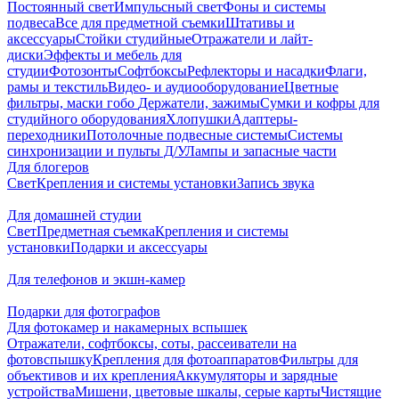
Постоянный свет
Импульсный свет
Фоны и системы
подвеса
Все для предметной съемки
Штативы и
аксессуары
Стойки студийные
Отражатели и лайт-
диски
Эффекты и мебель для
студии
Фотозонты
Софтбоксы
Рефлекторы и насадки
Флаги,
рамы и текстиль
Видео- и аудиооборудование
Цветные
фильтры, маски гобо
Держатели, зажимы
Сумки и кофры для
студийного оборудования
Хлопушки
Адаптеры-
переходники
Потолочные подвесные системы
Системы
синхронизации и пульты Д/У
Лампы и запасные части
Для блогеров
Свет
Крепления и системы установки
Запись звука
Для домашней студии
Свет
Предметная съемка
Крепления и системы
установки
Подарки и аксессуары
Для телефонов и экшн-камер
Подарки для фотографов
Для фотокамер и накамерных вспышек
Отражатели, софтбоксы, соты, рассеиватели на
фотовспышку
Крепления для фотоаппаратов
Фильтры для
объективов и их крепления
Аккумуляторы и зарядные
устройства
Мишени, цветовые шкалы, серые карты
Чистящие