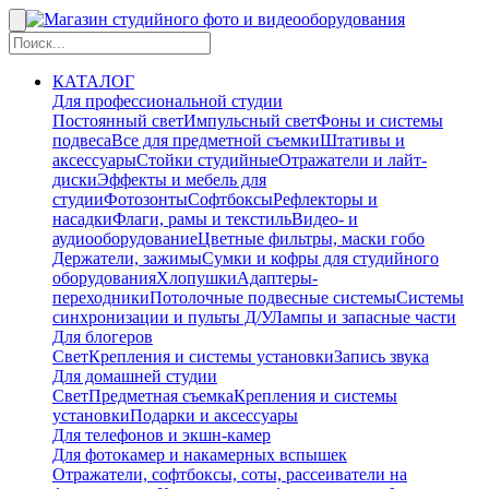
КАТАЛОГ
Для профессиональной студии
Постоянный свет
Импульсный свет
Фоны и системы
подвеса
Все для предметной съемки
Штативы и
аксессуары
Стойки студийные
Отражатели и лайт-
диски
Эффекты и мебель для
студии
Фотозонты
Софтбоксы
Рефлекторы и
насадки
Флаги, рамы и текстиль
Видео- и
аудиооборудование
Цветные фильтры, маски гобо
Держатели, зажимы
Сумки и кофры для студийного
оборудования
Хлопушки
Адаптеры-
переходники
Потолочные подвесные системы
Системы
синхронизации и пульты Д/У
Лампы и запасные части
Для блогеров
Свет
Крепления и системы установки
Запись звука
Для домашней студии
Свет
Предметная съемка
Крепления и системы
установки
Подарки и аксессуары
Для телефонов и экшн-камер
Для фотокамер и накамерных вспышек
Отражатели, софтбоксы, соты, рассеиватели на