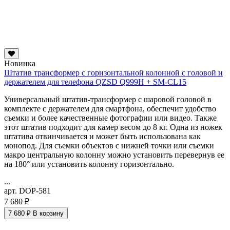
Новинка
Штатив трансформер с горизонтальной колонной с головой и
держателем для телефона QZSD Q999H + SM-CL15
Универсальный штатив-трансформер с шаровой головой в
комплекте с держателем для смартфона, обеспечит удобство
съемки и более качественные фотографии или видео. Также
этот штатив подходит для камер весом до 8 кг. Одна из ножек
штатива отвинчивается и может быть использована как
монопод. Для съемки объектов с нижней точки или съемки
макро
центральную колонну можно установить перевернув ее
на 180° или установить колонну горизонтально.
...
арт. DOP-581
7 680 ₽
7 680 ₽
В корзину