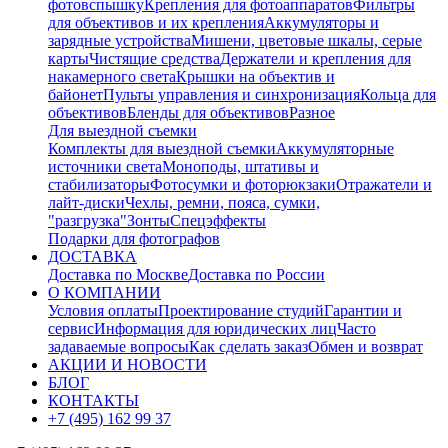
фотовспышку
Крепления для фотоаппаратов
Фильтры
для объективов и их крепления
Аккумуляторы и
зарядные устройства
Мишени, цветовые шкалы, серые
карты
Чистящие средства
Держатели и крепления для
накамерного света
Крышки на объектив и
байонет
Пульты управления и синхронизация
Кольца для
объективов
Бленды для объективов
Разное
Для выездной съемки
Комплекты для выездной съемки
Аккумуляторные
источники света
Моноподы, штативы и
стабилизаторы
Фотосумки и фоторюкзаки
Отражатели и
лайт-диски
Чехлы, ремни, пояса, сумки,
"разгрузка"
Зонты
Спецэффекты
Подарки для фотографов
ДОСТАВКА
Доставка по Москве
Доставка по России
О КОМПАНИИ
Условия оплаты
Проектирование студий
Гарантии и
сервис
Информация для юридических лиц
Часто
задаваемые вопросы
Как сделать заказ
Обмен и возврат
АКЦИИ И НОВОСТИ
БЛОГ
КОНТАКТЫ
+7 (495) 162 99 37