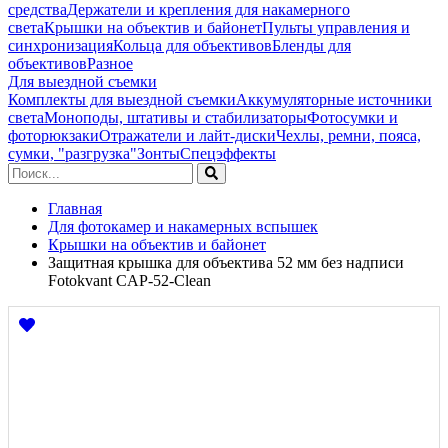
средства
Держатели и крепления для накамерного
света
Крышки на объектив и байонет
Пульты управления и
синхронизация
Кольца для объективов
Бленды для
объективов
Разное
Для выездной съемки
Комплекты для выездной съемки
Аккумуляторные источники
света
Моноподы, штативы и стабилизаторы
Фотосумки и
фоторюкзаки
Отражатели и лайт-диски
Чехлы, ремни, пояса,
сумки, "разгрузка"
Зонты
Спецэффекты
Главная
Для фотокамер и накамерных вспышек
Крышки на объектив и байонет
Защитная крышка для объектива 52 мм без надписи
Fotokvant CAP-52-Clean