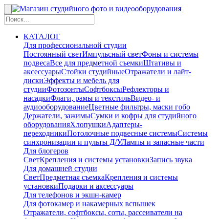
КАТАЛОГ
Для профессиональной студии
Постоянный свет
Импульсный свет
Фоны и системы
подвеса
Все для предметной съемки
Штативы и
аксессуары
Стойки студийные
Отражатели и лайт-
диски
Эффекты и мебель для
студии
Фотозонты
Софтбоксы
Рефлекторы и
насадки
Флаги, рамы и текстиль
Видео- и
аудиооборудование
Цветные фильтры, маски гобо
Держатели, зажимы
Сумки и кофры для студийного
оборудования
Хлопушки
Адаптеры-
переходники
Потолочные подвесные системы
Системы
синхронизации и пульты Д/У
Лампы и запасные части
Для блогеров
Свет
Крепления и системы установки
Запись звука
Для домашней студии
Свет
Предметная съемка
Крепления и системы
установки
Подарки и аксессуары
Для телефонов и экшн-камер
Для фотокамер и накамерных вспышек
Отражатели, софтбоксы, соты, рассеиватели на