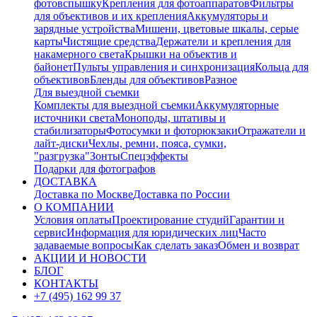
фотовспышку
Крепления для фотоаппаратов
Фильтры
для объективов и их крепления
Аккумуляторы и
зарядные устройства
Мишени, цветовые шкалы, серые
карты
Чистящие средства
Держатели и крепления для
накамерного света
Крышки на объектив и
байонет
Пульты управления и синхронизация
Кольца для
объективов
Бленды для объективов
Разное
Для выездной съемки
Комплекты для выездной съемки
Аккумуляторные
источники света
Моноподы, штативы и
стабилизаторы
Фотосумки и фоторюкзаки
Отражатели и
лайт-диски
Чехлы, ремни, пояса, сумки,
"разгрузка"
Зонты
Спецэффекты
Подарки для фотографов
ДОСТАВКА
Доставка по Москве
Доставка по России
О КОМПАНИИ
Условия оплаты
Проектирование студий
Гарантии и
сервис
Информация для юридических лиц
Часто
задаваемые вопросы
Как сделать заказ
Обмен и возврат
АКЦИИ И НОВОСТИ
БЛОГ
КОНТАКТЫ
+7 (495) 162 99 37