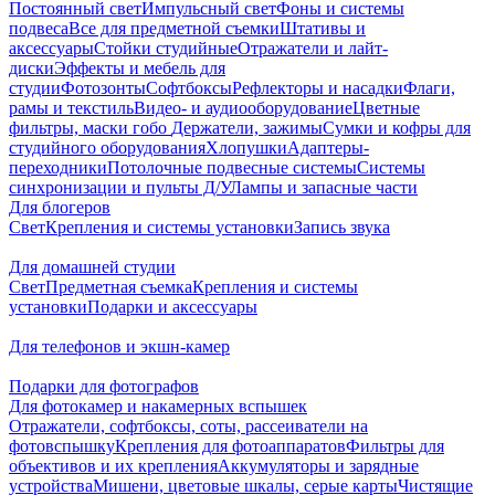
Постоянный свет
Импульсный свет
Фоны и системы
подвеса
Все для предметной съемки
Штативы и
аксессуары
Стойки студийные
Отражатели и лайт-
диски
Эффекты и мебель для
студии
Фотозонты
Софтбоксы
Рефлекторы и насадки
Флаги,
рамы и текстиль
Видео- и аудиооборудование
Цветные
фильтры, маски гобо
Держатели, зажимы
Сумки и кофры для
студийного оборудования
Хлопушки
Адаптеры-
переходники
Потолочные подвесные системы
Системы
синхронизации и пульты Д/У
Лампы и запасные части
Для блогеров
Свет
Крепления и системы установки
Запись звука
Для домашней студии
Свет
Предметная съемка
Крепления и системы
установки
Подарки и аксессуары
Для телефонов и экшн-камер
Подарки для фотографов
Для фотокамер и накамерных вспышек
Отражатели, софтбоксы, соты, рассеиватели на
фотовспышку
Крепления для фотоаппаратов
Фильтры для
объективов и их крепления
Аккумуляторы и зарядные
устройства
Мишени, цветовые шкалы, серые карты
Чистящие