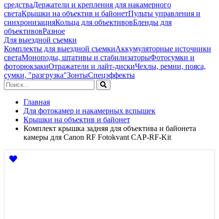
средства
Держатели и крепления для накамерного
света
Крышки на объектив и байонет
Пульты управления и
синхронизация
Кольца для объективов
Бленды для
объективов
Разное
Для выездной съемки
Комплекты для выездной съемки
Аккумуляторные источники
света
Моноподы, штативы и стабилизаторы
Фотосумки и
фоторюкзаки
Отражатели и лайт-диски
Чехлы, ремни, пояса,
сумки, "разгрузка"
Зонты
Спецэффекты
Главная
Для фотокамер и накамерных вспышек
Крышки на объектив и байонет
Комплект крышка задняя для объектива и байонета
камеры для Canon RF Fotokvant CAP-RF-Kit