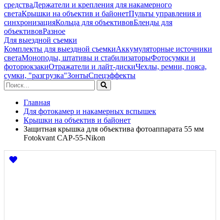
средства
Держатели и крепления для накамерного
света
Крышки на объектив и байонет
Пульты управления и
синхронизация
Кольца для объективов
Бленды для
объективов
Разное
Для выездной съемки
Комплекты для выездной съемки
Аккумуляторные источники
света
Моноподы, штативы и стабилизаторы
Фотосумки и
фоторюкзаки
Отражатели и лайт-диски
Чехлы, ремни, пояса,
сумки, "разгрузка"
Зонты
Спецэффекты
Главная
Для фотокамер и накамерных вспышек
Крышки на объектив и байонет
Защитная крышка для объектива фотоаппарата 55 мм
Fotokvant CAP-55-Nikon