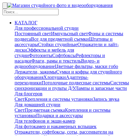
КАТАЛОГ
Для профессиональной студии
Постоянный свет
Импульсный свет
Фоны и системы
подвеса
Все для предметной съемки
Штативы и
аксессуары
Стойки студийные
Отражатели и лайт-
диски
Эффекты и мебель для
студии
Фотозонты
Софтбоксы
Рефлекторы и
насадки
Флаги, рамы и текстиль
Видео- и
аудиооборудование
Цветные фильтры, маски гобо
Держатели, зажимы
Сумки и кофры для студийного
оборудования
Хлопушки
Адаптеры-
переходники
Потолочные подвесные системы
Системы
синхронизации и пульты Д/У
Лампы и запасные части
Для блогеров
Свет
Крепления и системы установки
Запись звука
Для домашней студии
Свет
Предметная съемка
Крепления и системы
установки
Подарки и аксессуары
Для телефонов и экшн-камер
Для фотокамер и накамерных вспышек
Отражатели, софтбоксы, соты, рассеиватели на