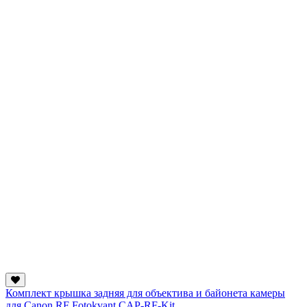
Комплект крышка задняя для объектива и байонета камеры
для Canon RF Fotokvant CAP-RF-Kit