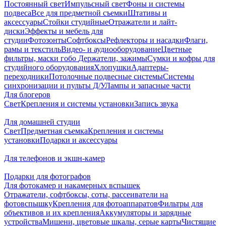
Постоянный свет
Импульсный свет
Фоны и системы
подвеса
Все для предметной съемки
Штативы и
аксессуары
Стойки студийные
Отражатели и лайт-
диски
Эффекты и мебель для
студии
Фотозонты
Софтбоксы
Рефлекторы и насадки
Флаги,
рамы и текстиль
Видео- и аудиооборудование
Цветные
фильтры, маски гобо
Держатели, зажимы
Сумки и кофры для
студийного оборудования
Хлопушки
Адаптеры-
переходники
Потолочные подвесные системы
Системы
синхронизации и пульты Д/У
Лампы и запасные части
Для блогеров
Свет
Крепления и системы установки
Запись звука
Для домашней студии
Свет
Предметная съемка
Крепления и системы
установки
Подарки и аксессуары
Для телефонов и экшн-камер
Подарки для фотографов
Для фотокамер и накамерных вспышек
Отражатели, софтбоксы, соты, рассеиватели на
фотовспышку
Крепления для фотоаппаратов
Фильтры для
объективов и их крепления
Аккумуляторы и зарядные
устройства
Мишени, цветовые шкалы, серые карты
Чистящие