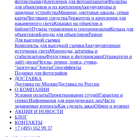
фотовспышку
Крепления для фотоаппаратов
Фильтры
для объективов и их крепления
Аккумуляторы и
зарядные устройства
Мишени, цветовые шкалы, серые
карты
Чистящие средства
Держатели и крепления для
накамерного света
Крышки на объектив и
байонет
Пульты управления и синхронизация
Кольца для
объективов
Бленды для объективов
Разное
Для выездной съемки
Комплекты для выездной съемки
Аккумуляторные
источники света
Моноподы, штативы и
стабилизаторы
Фотосумки и фоторюкзаки
Отражатели и
лайт-диски
Чехлы, ремни, пояса, сумки,
"разгрузка"
Зонты
Спецэффекты
Подарки для фотографов
ДОСТАВКА
Доставка по Москве
Доставка по России
О КОМПАНИИ
Условия оплаты
Проектирование студий
Гарантии и
сервис
Информация для юридических лиц
Часто
задаваемые вопросы
Как сделать заказ
Обмен и возврат
АКЦИИ И НОВОСТИ
БЛОГ
КОНТАКТЫ
+7 (495) 162 99 37