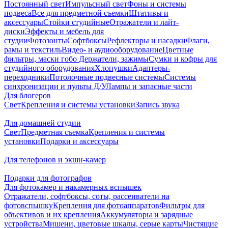
Постоянный свет
Импульсный свет
Фоны и системы
подвеса
Все для предметной съемки
Штативы и
аксессуары
Стойки студийные
Отражатели и лайт-
диски
Эффекты и мебель для
студии
Фотозонты
Софтбоксы
Рефлекторы и насадки
Флаги,
рамы и текстиль
Видео- и аудиооборудование
Цветные
фильтры, маски гобо
Держатели, зажимы
Сумки и кофры для
студийного оборудования
Хлопушки
Адаптеры-
переходники
Потолочные подвесные системы
Системы
синхронизации и пульты Д/У
Лампы и запасные части
Для блогеров
Свет
Крепления и системы установки
Запись звука
Для домашней студии
Свет
Предметная съемка
Крепления и системы
установки
Подарки и аксессуары
Для телефонов и экшн-камер
Подарки для фотографов
Для фотокамер и накамерных вспышек
Отражатели, софтбоксы, соты, рассеиватели на
фотовспышку
Крепления для фотоаппаратов
Фильтры для
объективов и их крепления
Аккумуляторы и зарядные
устройства
Мишени, цветовые шкалы, серые карты
Чистящие