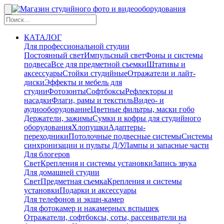
КАТАЛОГ
Для профессиональной студии
Постоянный свет
Импульсный свет
Фоны и системы
подвеса
Все для предметной съемки
Штативы и
аксессуары
Стойки студийные
Отражатели и лайт-
диски
Эффекты и мебель для
студии
Фотозонты
Софтбоксы
Рефлекторы и
насадки
Флаги, рамы и текстиль
Видео- и
аудиооборудование
Цветные фильтры, маски гобо
Держатели, зажимы
Сумки и кофры для студийного
оборудования
Хлопушки
Адаптеры-
переходники
Потолочные подвесные системы
Системы
синхронизации и пульты Д/У
Лампы и запасные части
Для блогеров
Свет
Крепления и системы установки
Запись звука
Для домашней студии
Свет
Предметная съемка
Крепления и системы
установки
Подарки и аксессуары
Для телефонов и экшн-камер
Для фотокамер и накамерных вспышек
Отражатели, софтбоксы, соты, рассеиватели на