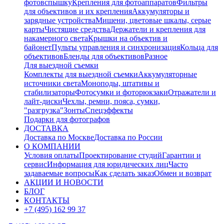
фотовспышку
Крепления для фотоаппаратов
Фильтры
для объективов и их крепления
Аккумуляторы и
зарядные устройства
Мишени, цветовые шкалы, серые
карты
Чистящие средства
Держатели и крепления для
накамерного света
Крышки на объектив и
байонет
Пульты управления и синхронизация
Кольца для
объективов
Бленды для объективов
Разное
Для выездной съемки
Комплекты для выездной съемки
Аккумуляторные
источники света
Моноподы, штативы и
стабилизаторы
Фотосумки и фоторюкзаки
Отражатели и
лайт-диски
Чехлы, ремни, пояса, сумки,
"разгрузка"
Зонты
Спецэффекты
Подарки для фотографов
ДОСТАВКА
Доставка по Москве
Доставка по России
О КОМПАНИИ
Условия оплаты
Проектирование студий
Гарантии и
сервис
Информация для юридических лиц
Часто
задаваемые вопросы
Как сделать заказ
Обмен и возврат
АКЦИИ И НОВОСТИ
БЛОГ
КОНТАКТЫ
+7 (495) 162 99 37