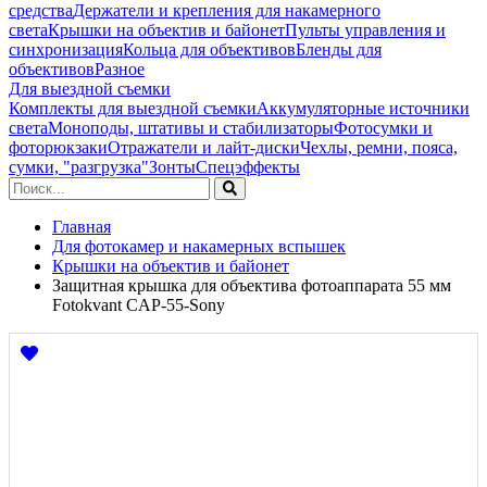
средства
Держатели и крепления для накамерного
света
Крышки на объектив и байонет
Пульты управления и
синхронизация
Кольца для объективов
Бленды для
объективов
Разное
Для выездной съемки
Комплекты для выездной съемки
Аккумуляторные источники
света
Моноподы, штативы и стабилизаторы
Фотосумки и
фоторюкзаки
Отражатели и лайт-диски
Чехлы, ремни, пояса,
сумки, "разгрузка"
Зонты
Спецэффекты
Главная
Для фотокамер и накамерных вспышек
Крышки на объектив и байонет
Защитная крышка для объектива фотоаппарата 55 мм
Fotokvant CAP-55-Sony