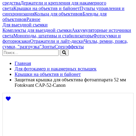
средства
Держатели и крепления для накамерного
света
Крышки на объектив и байонет
Пульты управления и
синхронизация
Кольца для объективов
Бленды для
объективов
Разное
Для выездной съемки
Комплекты для выездной съемки
Аккумуляторные источники
света
Моноподы, штативы и стабилизаторы
Фотосумки и
фоторюкзаки
Отражатели и лайт-диски
Чехлы, ремни, пояса,
сумки, "разгрузка"
Зонты
Спецэффекты
Главная
Для фотокамер и накамерных вспышек
Крышки на объектив и байонет
Защитная крышка для объектива фотоаппарата 52 мм
Fotokvant CAP-52-Canon