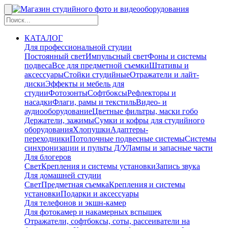
КАТАЛОГ
Для профессиональной студии
Постоянный свет
Импульсный свет
Фоны и системы
подвеса
Все для предметной съемки
Штативы и
аксессуары
Стойки студийные
Отражатели и лайт-
диски
Эффекты и мебель для
студии
Фотозонты
Софтбоксы
Рефлекторы и
насадки
Флаги, рамы и текстиль
Видео- и
аудиооборудование
Цветные фильтры, маски гобо
Держатели, зажимы
Сумки и кофры для студийного
оборудования
Хлопушки
Адаптеры-
переходники
Потолочные подвесные системы
Системы
синхронизации и пульты Д/У
Лампы и запасные части
Для блогеров
Свет
Крепления и системы установки
Запись звука
Для домашней студии
Свет
Предметная съемка
Крепления и системы
установки
Подарки и аксессуары
Для телефонов и экшн-камер
Для фотокамер и накамерных вспышек
Отражатели, софтбоксы, соты, рассеиватели на