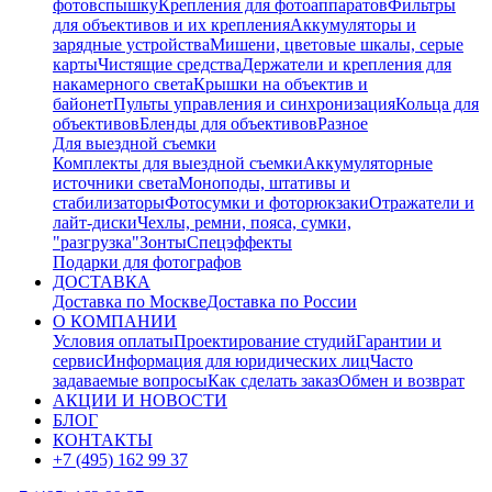
фотовспышку
Крепления для фотоаппаратов
Фильтры
для объективов и их крепления
Аккумуляторы и
зарядные устройства
Мишени, цветовые шкалы, серые
карты
Чистящие средства
Держатели и крепления для
накамерного света
Крышки на объектив и
байонет
Пульты управления и синхронизация
Кольца для
объективов
Бленды для объективов
Разное
Для выездной съемки
Комплекты для выездной съемки
Аккумуляторные
источники света
Моноподы, штативы и
стабилизаторы
Фотосумки и фоторюкзаки
Отражатели и
лайт-диски
Чехлы, ремни, пояса, сумки,
"разгрузка"
Зонты
Спецэффекты
Подарки для фотографов
ДОСТАВКА
Доставка по Москве
Доставка по России
О КОМПАНИИ
Условия оплаты
Проектирование студий
Гарантии и
сервис
Информация для юридических лиц
Часто
задаваемые вопросы
Как сделать заказ
Обмен и возврат
АКЦИИ И НОВОСТИ
БЛОГ
КОНТАКТЫ
+7 (495) 162 99 37