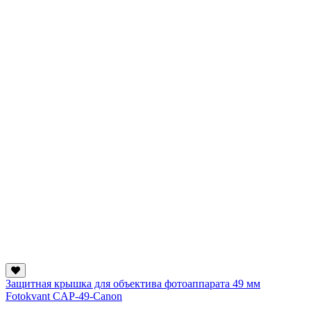
Защитная крышка для объектива фотоаппарата 49 мм
Fotokvant CAP-49-Canon